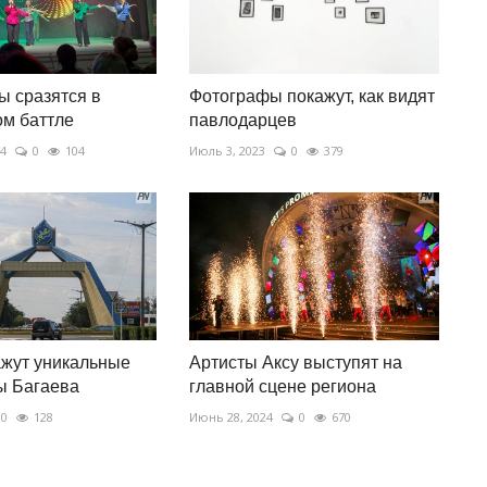
 сразятся в
Фотографы покажут, как видят
м баттле
павлодарцев
24
0
104
Июль 3, 2023
0
379
ажут уникальные
Артисты Аксу выступят на
ы Багаева
главной сцене региона
0
128
Июнь 28, 2024
0
670