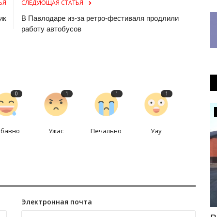
ЬЯ
СЛЕДУЮЩАЯ СТАТЬЯ
ик
В Павлодаре из-за ретро-фестиваля продлили
работу автобусов
0
1
1
1
КАЗАХСТАН
абавно
Ужас
Печально
Уау
Электронная почта