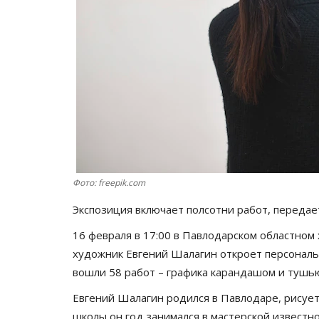
Фото: freepik.com
Экспозиция включает полсотни работ, переда
16 февраля в 17:00 в Павлодарском областно
художник Евгений Шалагин откроет персональ
вошли 58 работ – графика карандашом и тушью
Евгений Шалагин родился в Павлодаре, рисует 
школы он год занимался в мастерской известно