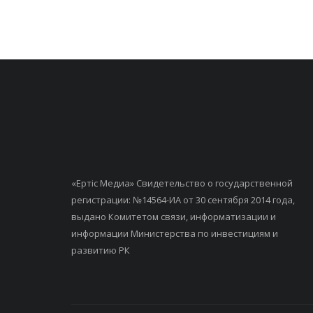
«Ертiс Медиа» Свидетельство о государственной
регистрации: №14564-ИА от 30 сентября 2014 года,
выдано Комитетом связи, информатизации и
информации Министерства по инвестициям и
развитию РК