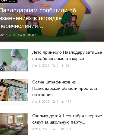
OFFICIAL
Павлодарцам сообщили об
изменениях в порядке
перечисления...
Авг 7, 2026
0
87
Лето принесло Павлодару затишье
по заболеваемости корью
Авг 6, 2026
0
98
Сотне штрафников из
Павлодарской области простили
взыскания
Авг 3, 2026
0
154
Сколько детей 1 сентября впервые
сядут за школьную парту...
Авг 1, 2026
0
651