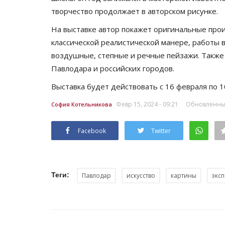
творчество продолжает в авторском рисунке.
На выставке автор покажет оригинальные прои
классической реалистической манере, работы в
воздушные, степные и речные пейзажи. Также
Павлодара и российских городов.
Выставка будет действовать с 16 февраля по 1
Февр 15, 2024 - 09:21
Обновленный:
София Котельникова
Facebook
Twitter
Теги:
Павлодар
искусство
картины
экс