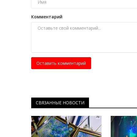
Экибастузец установил рекор
в двухсуточном забеге
Комментарий
Июнь 23, 2026
0
413
Прежний рекорд составлял 274,38 километр
Оставить комментарий
СВЯЗАННЫЕ НОВОСТИ