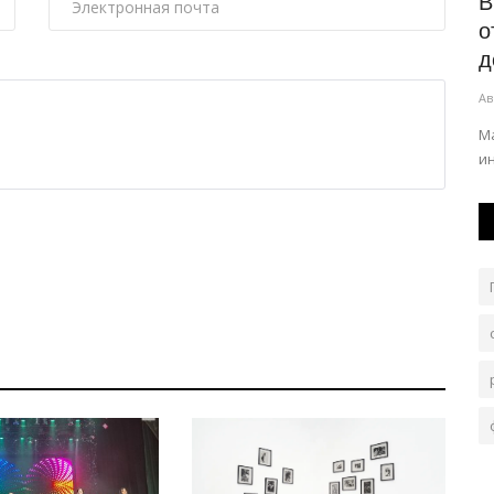
д трассы
В Казахстане объявили имена
В
обладателей государственных...
о
д
Авг 7, 2026
0
65
Ав
ов.
Более 75 тысяч абитуриентов получат возможность
бесплатно обучаться в вузах страны.
М
и
п