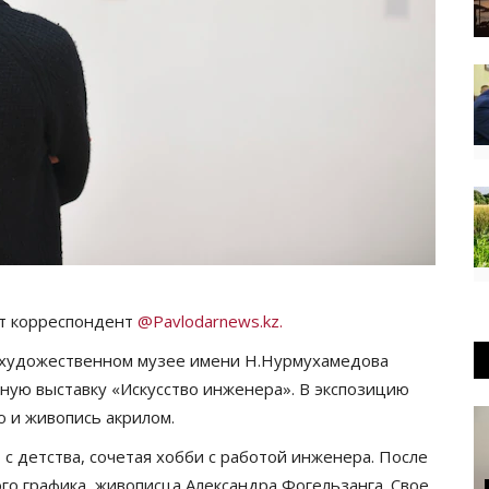
ет корреспондент
@Pavlodarnews.kz.
м художественном музее имени Н.Нурмухамедова
ную выставку «Искусство инженера». В экспозицию
 и живопись акрилом.
с детства, сочетая хобби с работой инженера. После
го графика, живописца Александра Фогельзанга. Свое