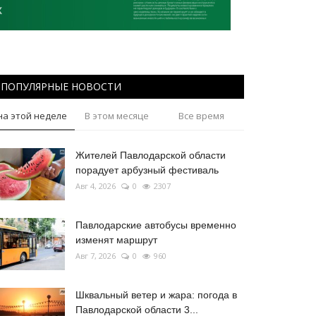
ПОПУЛЯРНЫЕ НОВОСТИ
на этой неделе
В этом месяце
Все время
Жителей Павлодарской области
порадует арбузный фестиваль
Авг 4, 2026
0
2307
Павлодарские автобусы временно
изменят маршрут
Авг 7, 2026
0
960
Шквальный ветер и жара: погода в
Павлодарской области 3...