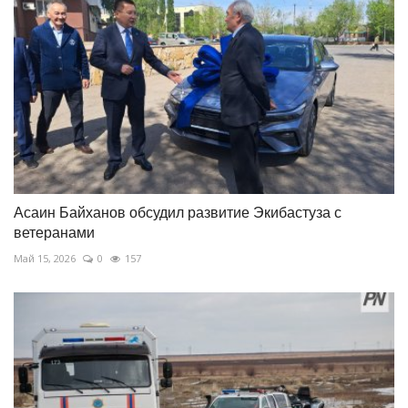
Асаин Байханов обсудил развитие Экибастуза с
ветеранами
Май 15, 2026
0
157