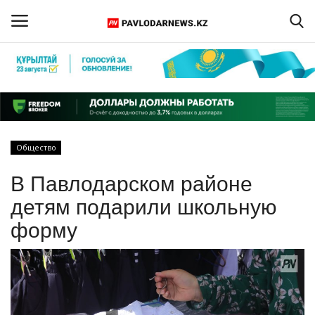
Войти
Регистрация
Главная
Общество
Обратная связь
В Павлодарском районе
ПАВЛОДАРСКАЯ ОБЛАСТЬ
детям подарили школьную
форму
КАЗАХСТАН
МИР
СПЕЦПРОЕКТЫ