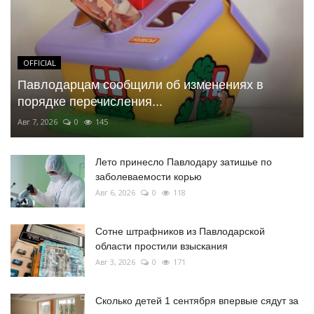
OFFICIAL
Павлодарцам сообщили об изменениях в
порядке перечисления...
Авг 7, 2026
0
145
Лето принесло Павлодару затишье по
заболеваемости корью
Авг 6, 2026
0
118
Сотне штрафников из Павлодарской
области простили взыскания
Авг 3, 2026
0
171
Сколько детей 1 сентября впервые сядут за