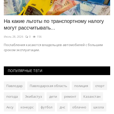
На какие льготы по транспортному налогу
К
могут рассчитывать...
с
Июль 28, 2026
0
156
Ма
Послабления касаются владельцев автомобилей с большим
Ла
сроком эксплуатации.
по
ПОПУЛЯРНЫЕ ТЕГИ
Павлодар
Павлодарская область
полиция
спорт
погода
Экибастуз
дети
ремонт
Казахстан
Аксу
конкурс
футбол
дчс
облачно
школа