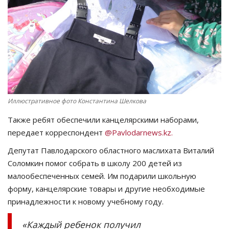
СПОРТ
Чек-лист
РАЗВЛЕЧЕНИЯ
OFFICIAL
Иллюстративное фото Константина Шелкова
Также ребят обеспечили канцелярскими наборами,
Курултай
передает корреспондент
@Pavlodarnews.kz.
Язык
Депутат Павлодарского областного маслихата Виталий
Соломкин помог собрать в школу 200 детей из
Қазақша
Русский
малообеспеченных семей. Им подарили школьную
форму, канцелярские товары и другие необходимые
принадлежности к новому учебному году.
«Каждый ребенок получил