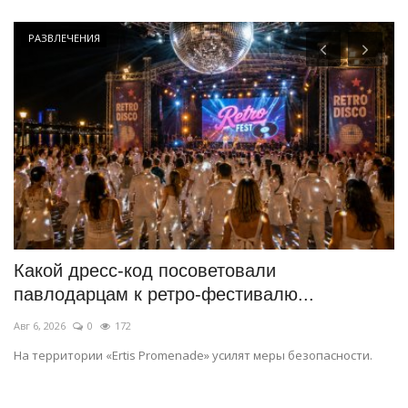
РАЗВЛЕЧЕНИЯ
Какой дресс-код посоветовали
Б
павлодарцам к ретро-фестивалю...
д
Авг 6, 2026
0
172
Ию
На территории «Ertis Promenade» усилят меры безопасности.
П
«Ч