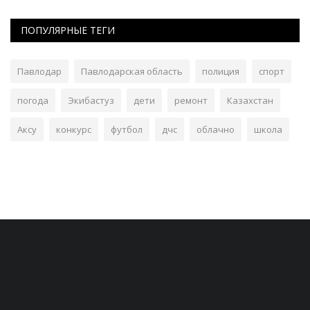
ПОПУЛЯРНЫЕ ТЕГИ
Павлодар
Павлодарская область
полиция
спорт
погода
Экибастуз
дети
ремонт
Казахстан
Аксу
конкурс
футбол
дчс
облачно
школа