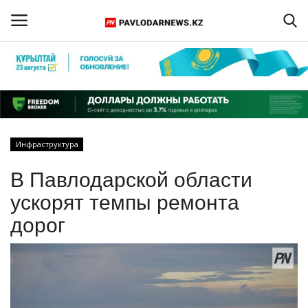
Войти
Регистрация
Главная
Инфраструктура
Обратная связь
В Павлодарской области
ПАВЛОДАРСКАЯ ОБЛАСТЬ
ускорят темпы ремонта
дорог
КАЗАХСТАН
МИР
СПЕЦПРОЕКТЫ