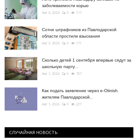
заболеваемости корью
Авг 6, 2026
0
117
Сотне штрафников из Павлодарской
области простили взыскания
Авг 3, 2026
0
171
Сколько детей 1 сентября впервые сядут за
школьную парту...
Авг 1, 2026
0
707
Как подать заявление через e-Otinish
жителям Павлодарской...
Авг 1, 2026
0
227
СЛУЧАЙНАЯ НОВОСТЬ