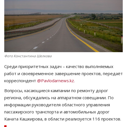
СПОРТ
Чек-лист
РАЗВЛЕЧЕНИЯ
OFFICIAL
Фото Константина Шелкова
Среди приоритетных задач – качество выполняемых
Курултай
работ и своевременное завершение проектов, передаёт
корреспондент
@Pavlodarnews.kz.
Язык
Вопросы, касающиеся кампании по ремонту дорог
Қазақша
Русский
региона, обсуждались на аппаратном совещании. По
информации руководителя областного управления
пассажирского транспорта и автомобильных дорог
Каната Кашкирова, в области реализуется 116 проектов.