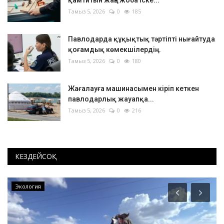
қамтитын жаңа жоба іске...
Тамыз 5, 2026
0
185
Павлодарда құқықтық тәртіпті нығайтуда
қоғамдық көмекшілердің...
Тамыз 5, 2026
0
180
Жағалауға машинасымен кіріп кеткен
павлодарлық жауапқа...
Тамыз 5, 2026
0
216
КЕЗДЕЙСОҚ
Экология