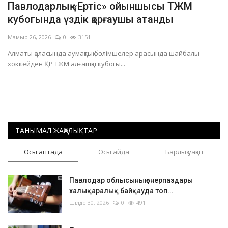
Павлодарлық «Ертіс» ойыншысы ТЖМ
ОЙЫН-САУЫҚ
кубогында үздік қорғаушы атанды
Мамыр 26, 2026
0
3151
АРНАЙЫ ЖОБА
Алматы қаласында аумақтық бөлімшелер арасында шайбалы
хоккейден ҚР ТЖМ алғашқы кубогы...
OFFICIAL
Құрылтай
Тілді тандаңыз
ТАНЫМАЛ ЖАҢАЛЫҚТАР
Қазақша
Русский
Осы аптада
Осы айда
Барлық уақыт
Павлодар облысының өнерпаздары
халықаралық байқауда топ...
Шілде 30, 2026
0
491