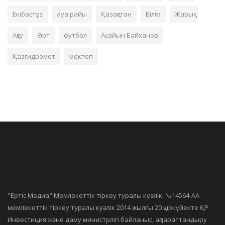
Екібастұз
ауа райы
Қазақстан
Білім
Жарық
Ақсу
Өрт
футбол
Асайын Байханов
Қазгидромет
мектеп
"Ертiс Медиа" Мемлекеттік тіркеу туралы куәлік: №14564-АА
мемлекеттік тіркеу туралы куәлік 2014 жылғы 20 қыркүйекте ҚР
Инвестиция және даму министрлігі байланыс, ақпараттандыру