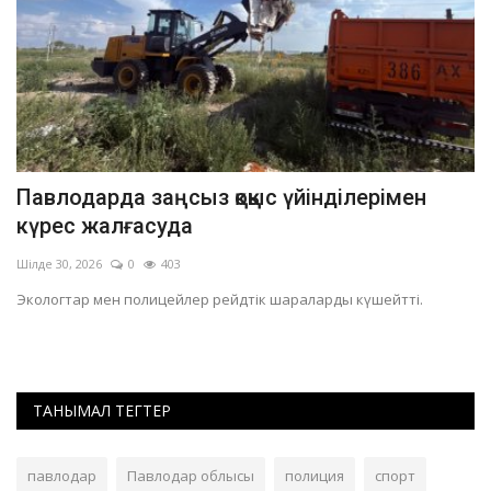
Павлодарда заңсыз қоқыс үйінділерімен
П
күрес жалғасуда
т
Шілде 30, 2026
0
403
Ма
Экологтар мен полицейлер рейдтік шараларды күшейтті.
Кл
ту
ТАНЫМАЛ ТЕГТЕР
павлодар
Павлодар облысы
полиция
спорт