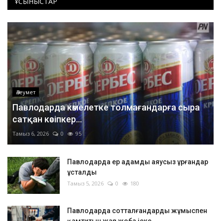
ҰСЫНЫСТАР
Әлеумет
Павлодарда кәмелетке толмағандарға сыра
сатқан кәсіпкер...
Тамыз 6, 2026
0
95
Павлодарда ер адамды аяусыз ұрғандар
ұсталды
Тамыз 5, 2026
0
180
Павлодарда сотталғандарды жұмыспен