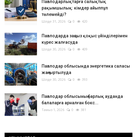
Павлодарлықтарға салықтық
рақымшылық: кімдер айыппұл
төлемейді?
Шілде 31, 2026
0
420
Павлодарда заңсыз қоқыс үйінділерімен
күрес жалғасуда
Шілде 30, 2026
0
409
Павлодар облысында энергетика саласы
жаңғыртылуда
Шілде 30, 2026
0
393
Павлодар облысының барлық ауданда
балаларға арналған бокс...
Тамыз 1, 2026
0
381