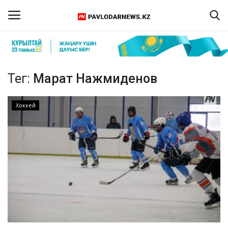
Кіру
Тіркелу
Тег:
Марат Нажмиденов
Басты бет
Хоккей
Бізбен байланыс
ПАВЛОДАР ОБЛЫСЫ
ҚАЗАҚСТАН
ӘЛЕМ
Спорт