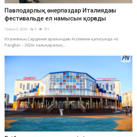
Павлодарлық өнерпаздар Италиядағы
фестивальде ел намысын қорғады
Тамыз 3, 2026
0
391
Италияның Сардиния аралындағы Ассемини қаласында «Is
Pariglias – 2026» халықаралық...