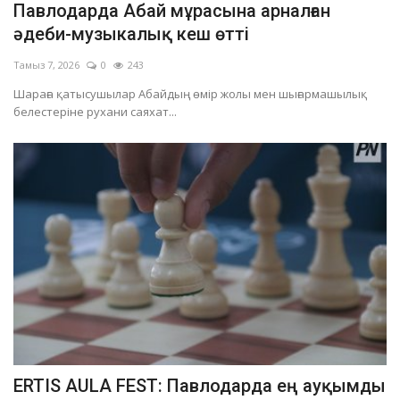
Павлодарда Абай мұрасына арналған
ОЙЫН-САУЫҚ
әдеби-музыкалық кеш өтті
Тамыз 7, 2026
0
243
АРНАЙЫ ЖОБА
Шараға қатысушылар Абайдың өмір жолы мен шығармашылық
белестеріне рухани саяхат...
OFFICIAL
Құрылтай
Тілді тандаңыз
Қазақша
Русский
ERTIS AULA FEST: Павлодарда ең ауқымды