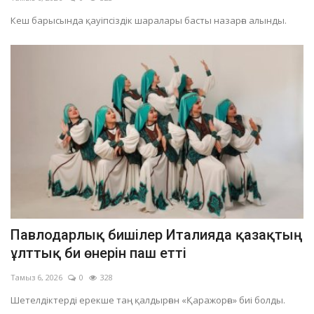
Кеш барысында қауіпсіздік шаралары басты назарға алынды.
Павлодарлық бишілер Италияда қазақтың
ұлттық би өнерін паш етті
Тамыз 6, 2026
0
328
Шетелдіктерді ерекше таң қалдырған «Қаражорға» биі болды.