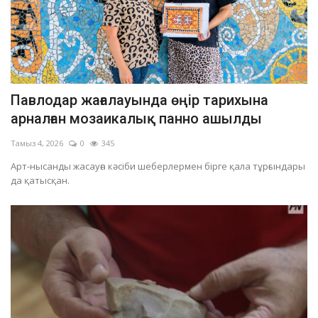
Павлодар жағалауында өңір тарихына
арналған мозаикалық панно ашылды
Тамыз 4, 2026
0
345
Арт-нысанды жасауға кәсіби шеберлермен бірге қала тұрғындары
да қатысқан.