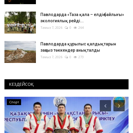
Павлодарда «Таза қала – елдің байлығы»
экологиялық рейді...
Тамыз 7, 2026
0
264
Павлодарда құрылыс қалдықтарын
заңсыз төккендер анықталды
Тамыз 7, 2026
0
273
КЕЗДЕЙСОҚ
Спорт