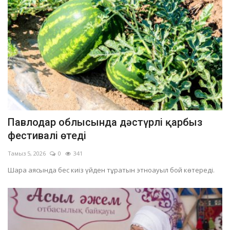
Павлодар облысында дәстүрлі қарбыз
фестивалі өтеді
Тамыз 5, 2026
0
341
Шара аясында бес киіз үйден тұратын этноауыл бой көтереді.