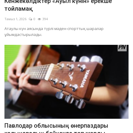
Кенжекөлдіктер «Ауыл күнін» ерекше
тойламақ
Тамыз 1, 2026
0
394
Атаулы күн аясында түрлі мәден-спорттық шаралар
ұйымдастырылады.
Павлодар облысының өнерпаздары