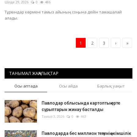
Шілде 29, 2026
0
486
Тұрғындар көрмені тамыз айының соңына дейін тамашалай
алады.
1
2
3
›
»
ТАНЫМАЛ ЖАҢАЛЫҚТАР
Осы аптада
Осы айда
Барлық уақыт
Павлодар облысында картоптың ерте
сұрыптарын жинау басталды
Тамыз 3, 2026
0
463
Павлодарда бес миллион теңгенің әкімшілік