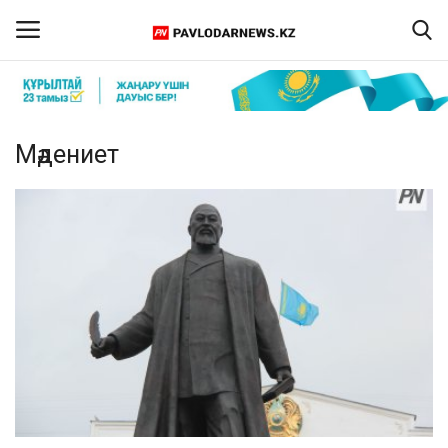
Кіру
Тіркелу
Мәдениет
Басты бет
Бізбен байланыс
ПАВЛОДАР ОБЛЫСЫ
ҚАЗАҚСТАН
ӘЛЕМ
Спорт