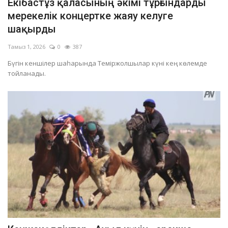
Екібастұз қаласының әкімі тұрғындарды
мерекелік концертке жаяу келуге
шақырды
Тамыз 1, 2026
0
387
Бүгін кеншілер шаһарында Теміржолшылар күні кең көлемде
тойланады.