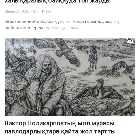
халықаралық байқауда топ жарды
Шілде 30, 2026
0
552
«Вдохновение» вокалдық ұжымы жоғары орындаушылық
шеберлігімен ерекшеленіп, қазылар...
Виктор Поликарповтың мол мұрасы
павлодарлықтарға қайта жол тартты