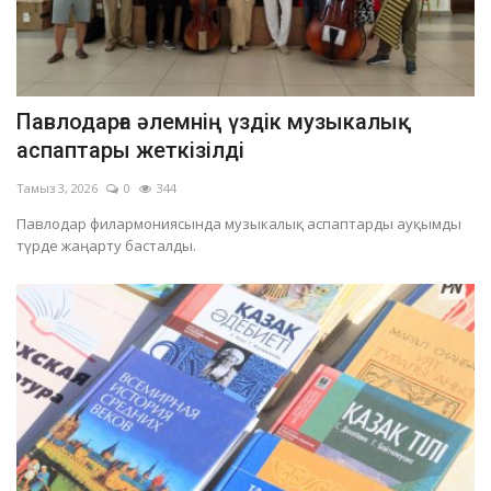
Павлодарға әлемнің үздік музыкалық
аспаптары жеткізілді
Тамыз 3, 2026
0
344
Павлодар филармониясында музыкалық аспаптарды ауқымды
түрде жаңарту басталды.