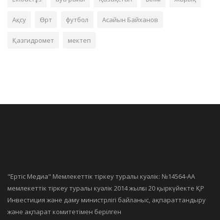
Ақсу
Өрт
футбол
Асайын Байханов
Қазгидромет
мектеп
"Ертiс Медиа" Мемлекеттік тіркеу туралы куәлік: №14564-АА
мемлекеттік тіркеу туралы куәлік 2014 жылғы 20 қыркүйекте ҚР
Инвестиция және даму министрлігі байланыс, ақпараттандыру
және ақпарат комитетімен берілген