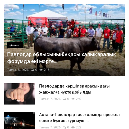
Әлеумет
Павлодар облысының бұқасы халықаралық
форумда екі мәрте...
Тамыз 8, 2026
0
215
Павлодарда көршілер арасындағы
жанжалға нүкте қойылды
Тамыз 7, 2026
0
240
Астана-Павлодар тас жолында өрескел
ереже бұзған жүргізуші...
Тамыз 7, 2026
0
272