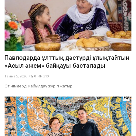
Павлодарда ұлттық дәстүрді ұлықтайтын
«Асыл әжем» байқауы басталады
Тамыз 5, 2026
0
310
Өтінімдерді қабылдау жүріп жатыр.