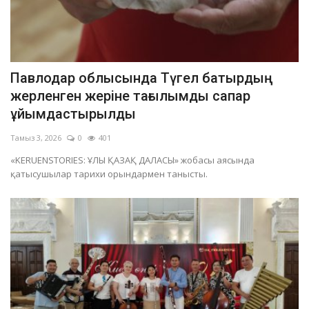
Павлодар облысында Түгел батырдың
жерленген жеріне тағылымды сапар
ұйымдастырылды
Тамыз 3, 2026
0
401
«KERUENSTORIES: ҰЛЫ ҚАЗАҚ ДАЛАСЫ» жобасы аясында
қатысушылар тарихи орындармен танысты.