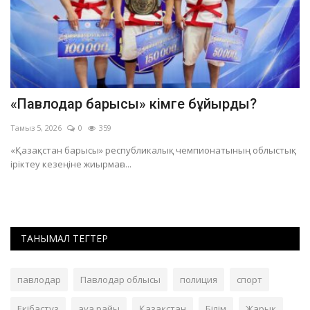
«Павлодар барысы» кімге бұйырды?
П
ж
Тамыз 5, 2026
0
359
Та
«Қазақстан барысы» республикалық чемпионатының облыстық
іріктеу кезеңіне жиырмаға...
Жа
са
ТАНЫМАЛ ТЕГТЕР
павлодар
Павлодар облысы
полиция
спорт
Екібастұз
ауа райы
Қазақстан
Білім
Жарық