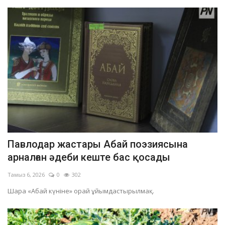
Павлодар жастары Абай поэзиясына
арналған әдеби кеште бас қосады
Тамыз 6, 2026
0
302
Шара «Абай күніне» орай ұйымдастырылмақ.