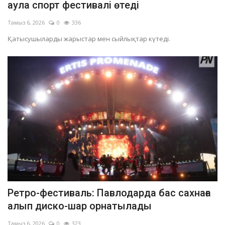
аула спорт фестивалі өтеді
Тамыз 6, 2026
0
336
Қатысушыларды жарыстар мен сыйлықтар күтеді.
Ретро-фестиваль: Павлодарда бас сахнаға
алып диско-шар орнатылады
Тамыз 6, 2026
0
323