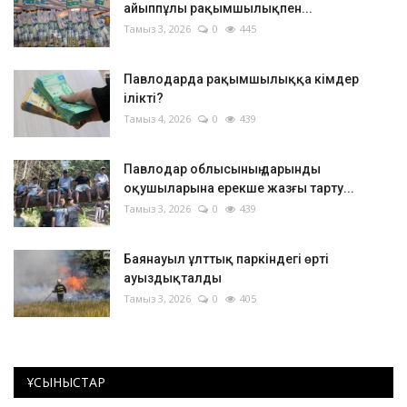
айыппұлы рақымшылықпен...
Тамыз 3, 2026
0
445
Павлодарда рақымшылыққа кімдер
ілікті?
Тамыз 4, 2026
0
439
Павлодар облысының дарынды
оқушыларына ерекше жазғы тарту...
Тамыз 3, 2026
0
439
Баянауыл ұлттық паркіндегі өрті
ауыздықталды
Тамыз 3, 2026
0
405
ҰСЫНЫСТАР