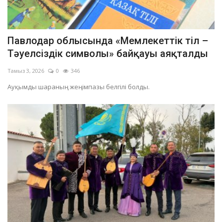
Павлодар облысында «Мемлекеттік тіл –
Тәуелсіздік символы» байқауы аяқталды
Тамыз 3, 2026
0
346
Ауқымды шараның жеңімпазы белгілі болды.