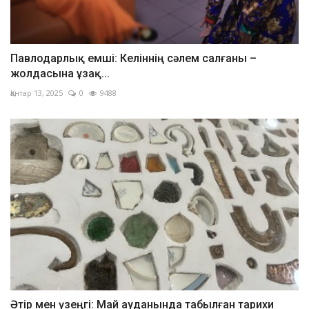
Павлодарлық емші: Келіннің сәлем салғаны –
жолдасына ұзақ...
Қантар 13, 2025
0
9488
Әтір мен үзеңгі: Май ауданында табылған тарихи