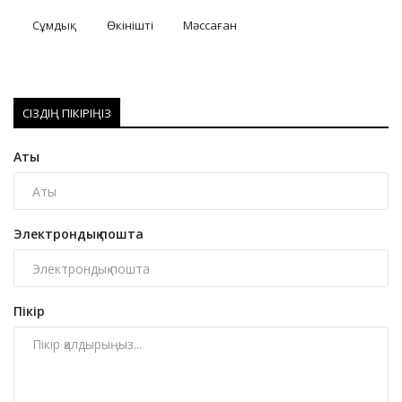
Сұмдық
Өкінішті
Мәссаған
СІЗДІҢ ПІКІРІҢІЗ
Аты
Электрондық пошта
Пікір