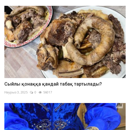
Сыйлы қонаққа қандай табақ тартылады?
Наурыз 3, 2025
0
56017