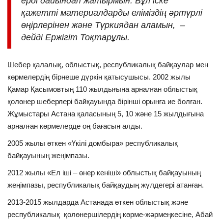
ерді дайындап жатырмын. Бұл іске
қажетті материалдарды еліміздің әртүрлі
өңірлерінен және Түркиядан аламын, –
дейді Ержігіт Тоқтарұлы.
Шебер қалалық, облыстық, республикалық байқаулар мен
көрмелердің бірнеше дүркін қатысушысы. 2002 жылы
Қамар Қасымовтың 110 жылдығына арналған облыстық
қолөнер шеберлері байқауында бірінші орынға ие болған.
Жұмыстары Астана қаласының 5, 10 және 15 жылдығына
арналған көрмелерде оң бағасын алды.
2005 жылы өткен «Үкілі домбыра» республикалық
байқауының жеңімпазы.
2012 жылы «Ел іші – өнер кеніші» облыстық байқауының
жеңімпазы, республикалық байқаудың жүлдегері атанған.
2013-2015 жылдарда Астанада өткен облыстық және
республикалық қолөнершілердің көрме-жәрмеңкесіне, Абай