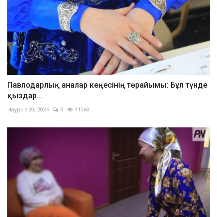
Павлодарлық аналар кеңесінің төрайымы: Бұл түнде
қыздар...
Наурыз 20, 2024
0
11069