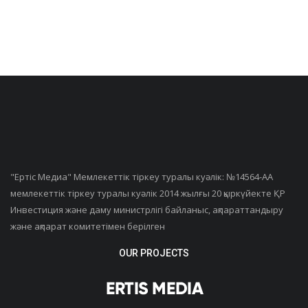
"Ертiс Медиа" Мемлекеттік тіркеу туралы куәлік: №14564-АА
мемлекеттік тіркеу туралы куәлік 2014 жылғы 20 қыркүйекте ҚР
Инвестиция және даму министрлігі байланыс, ақпараттандыру
және ақпарат комитетімен берілген
OUR PROJECTS