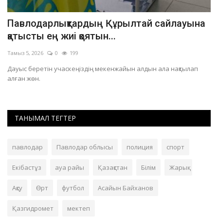
,
Павлодарлықтардың Құрылтай сайлауына
П
қатысты ең жиі қоятын...
л
Тамыз 5, 2026
0
199
Та
Дауыс беретін учаскеңіздің мекенжайын алдын ала нақтылап
Ос
алған жөн.
ТАНЫМАЛ ТЕГТЕР
павлодар
Павлодар облысы
полиция
спорт
Екібастұз
ауа райы
Қазақстан
Білім
Жарық
Ақсу
Өрт
футбол
Асайын Байханов
Қазгидромет
мектеп