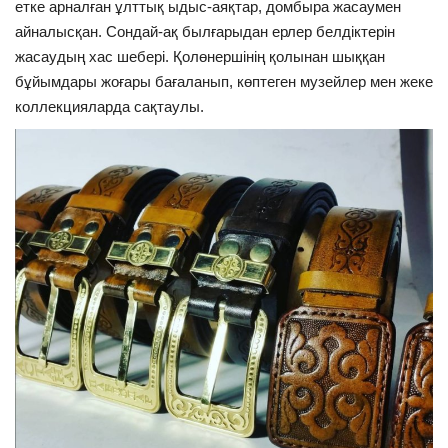
етке арналған ұлттық ыдыс-аяқтар, домбыра жасаумен
айналысқан. Сондай-ақ былғарыдан ерлер белдіктерін
жасаудың хас шебері. Қолөнершінің қолынан шыққан
бұйымдары жоғары бағаланып, көптеген музейлер мен жеке
коллекцияларда сақтаулы.