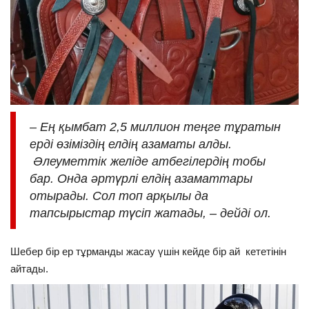
– Ең қымбат 2,5 миллион теңге тұратын
ерді өзіміздің елдің азаматы алды.
Әлеуметтік желіде атбегілердің тобы
бар. Онда әртүрлі елдің азаматтары
отырады. Сол топ арқылы да
тапсырыстар түсіп жатады, – дейді ол.
Шебер бір ер тұрманды жасау үшін кейде бір ай кететінін
айтады.