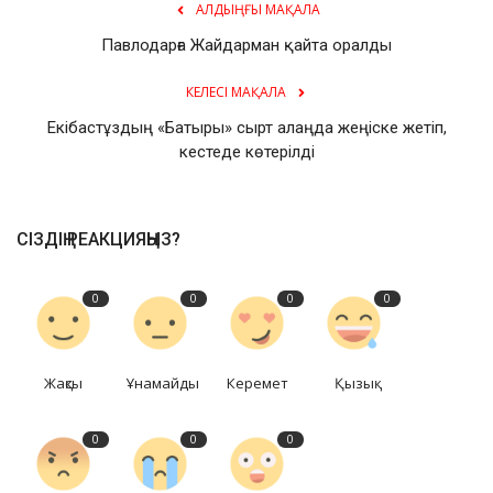
АЛДЫҢҒЫ МАҚАЛА
Павлодарға Жайдарман қайта оралды
КЕЛЕСІ МАҚАЛА
Екібастұздың «Батыры» сырт алаңда жеңіске жетіп,
кестеде көтерілді
СІЗДІҢ РЕАКЦИЯҢЫЗ?
0
0
0
0
Жақсы
Ұнамайды
Керемет
Қызық
0
0
0