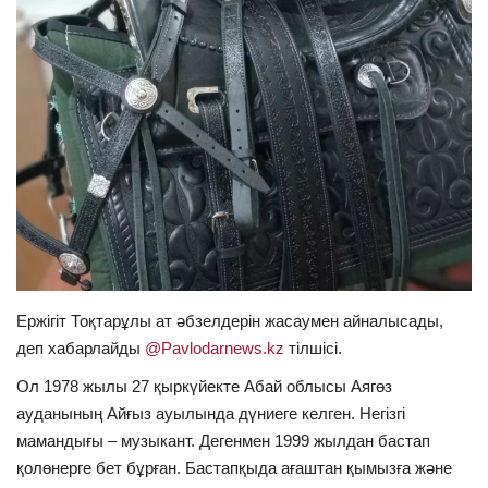
ОЙЫН-САУЫҚ
АРНАЙЫ ЖОБА
OFFICIAL
Құрылтай
Тілді тандаңыз
Қазақша
Русский
Ержігіт Тоқтарұлы ат әбзелдерін жасаумен айналысады,
деп хабарлайды
@Pavlodarnews.kz
тілшісі.
Ол 1978 жылы 27 қыркүйекте Абай облысы Аягөз
ауданының Айғыз ауылында дүниеге келген. Негізгі
мамандығы – музыкант. Дегенмен 1999 жылдан бастап
қолөнерге бет бұрған. Бастапқыда ағаштан қымызға және