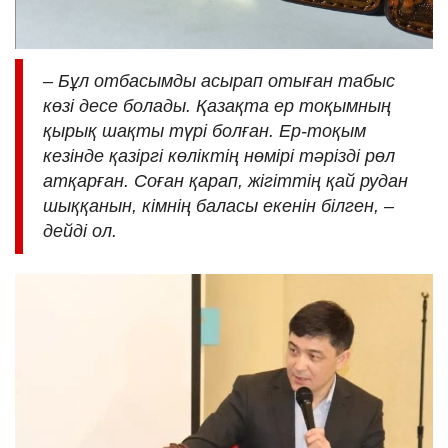
– Бұл отбасымды асырап отыған табыс
көзі десе болады. Қазақта ер тоқымның
қырық шақты түрі болған. Ер-тоқым
кезінде қазіргі көліктің нөмірі тәрізді рөл
атқарған. Соған қарап, жігіттің қай рудан
шыққанын, кімнің баласы екенін білген, –
дейді ол.