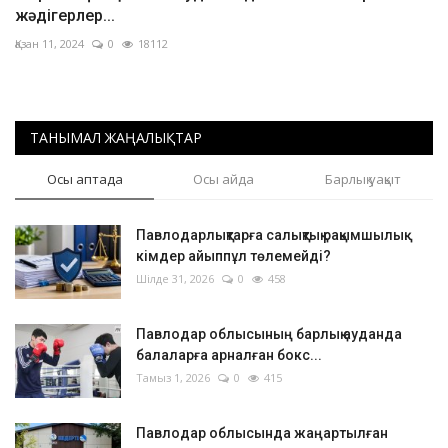
жәдігерлер...
Қазан 11, 2024
0
18112
ТАНЫМАЛ ЖАҢАЛЫҚТАР
Осы аптада
Осы айда
Барлық уақыт
Павлодарлықтарға салықтық рақымшылық:
кімдер айыппұл төлемейді?
Шілде 31, 2026
0
458
Павлодар облысының барлық ауданда
балаларға арналған бокс...
Тамыз 1, 2026
0
415
Павлодар облысында жаңартылған