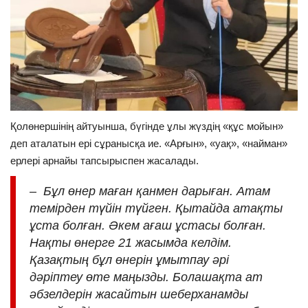
Қолөнершінің айтуынша, бүгінде ұлы жүздің «құс мойын»
деп аталатын ері сұранысқа ие. «Арғын», «уақ», «найман»
ерлері арнайы тапсырыспен жасалады.
– Бұл өнер маған қанмен дарыған. Атам
темірден түйін түйген. Қытайда атақты
ұста болған. Әкем ағаш ұстасы болған.
Нақты өнерге 21 жасымда келдім.
Қазақтың бұл өнерін ұмытпау әрі
дәріптеу өте маңызды. Болашақта ат
әбзелдерін жасайтын шеберханамды