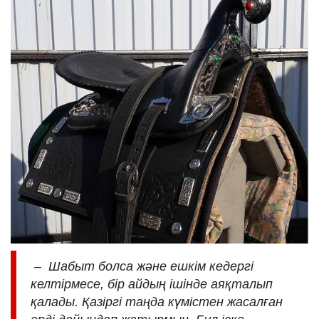
– Шабыт болса және ешкім кедергі
келтірмесе, бір айдың ішінде аяқталып
қалады. Қазіргі таңда күмістен жасалған