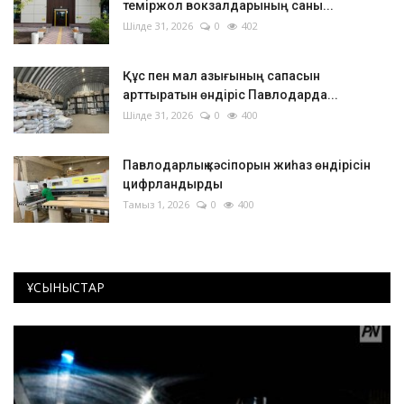
теміржол вокзалдарының саны...
Шілде 31, 2026
0
402
Құс пен мал азығының сапасын
арттыратын өндіріс Павлодарда...
Шілде 31, 2026
0
400
Павлодарлық кәсіпорын жиһаз өндірісін
цифрландырды
Тамыз 1, 2026
0
400
ҰСЫНЫСТАР