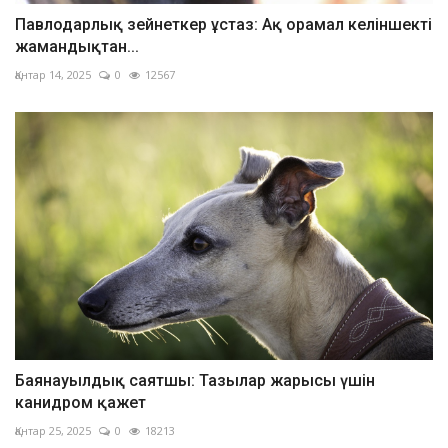
Павлодарлық зейнеткер ұстаз: Ақ орамал келіншекті
жамандықтан...
Қантар 14, 2025
0
12567
Баянауылдық саятшы: Тазылар жарысы үшін
канидром қажет
Қантар 25, 2025
0
18213