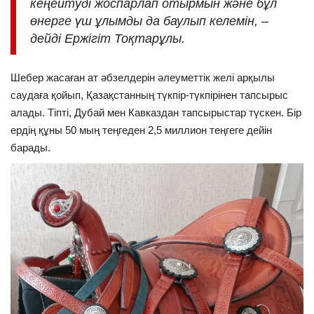
кеңейтуді жоспарлап отырмын және бұл
өнерге үш ұлымды да баулып келемін, –
дейді Ержігіт Тоқтарұлы.
Шебер жасаған ат әбзелдерін әлеуметтік желі арқылы
саудаға қойып, Қазақстанның түкпір-түкпірінен тапсырыс
алады. Тіпті, Дубай мен Кавказдан тапсырыстар түскен. Бір
ердің құны 50 мың теңгеден 2,5 миллион теңгеге дейін
барады.