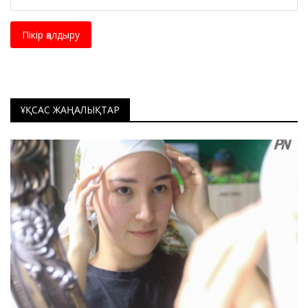
Пікір қалдыру
ҰҚСАС ЖАҢАЛЫҚТАР