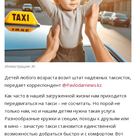
СПОРТ
Чек-лист
РАЗВЛЕЧЕНИЯ
OFFICIAL
Иллюстрация: AI
Курултай
Детей любого возраста возит штат надёжных таксисток,
передаёт корреспондент
@Pavlodarnews.kz
.
Язык
Как часто в нашей загруженной жизни нам приходится
Қазақша
Русский
передвигаться на такси – не сосчитать. Но порой не
только нам, но и нашим детям нужна такая услуга.
Разнообразные кружки и секции, походы к друзьям или
в кино – зачастую такси становится единственной
возможностью добраться быстро и с комфортом. Вот