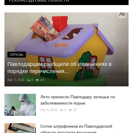
OFFICIAL
Павлодарцам сообщили об изменениях в
порядке перечисления...
Авг 7, 2026
0
47
Лето принесло Павлодару затишье по
заболеваемости корью
Авг 6, 2026
0
92
Сотне штрафников из Павлодарской
области простили взыскания