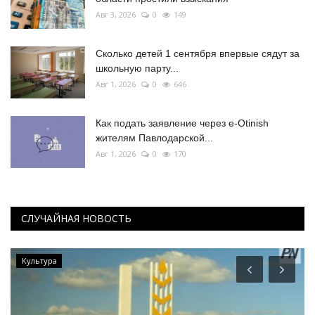
Авг 3, 2026
0
149
Сколько детей 1 сентября впервые сядут за
школьную парту...
Авг 1, 2026
0
646
Как подать заявление через e-Otinish
жителям Павлодарской...
Авг 1, 2026
0
170
СЛУЧАЙНАЯ НОВОСТЬ
Развитие