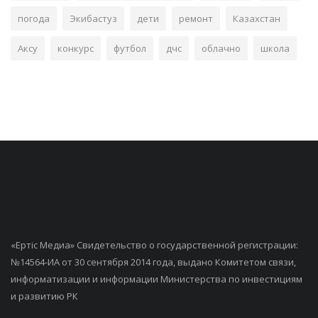
погода
Экибастуз
дети
ремонт
Казахстан
Аксу
конкурс
футбол
дчс
облачно
школа
«Ертiс Медиа» Свидетельство о государственной регистрации:
№14564-ИА от 30 сентября 2014 года, выдано Комитетом связи,
информатизации и информации Министерства по инвестициям
и развитию РК