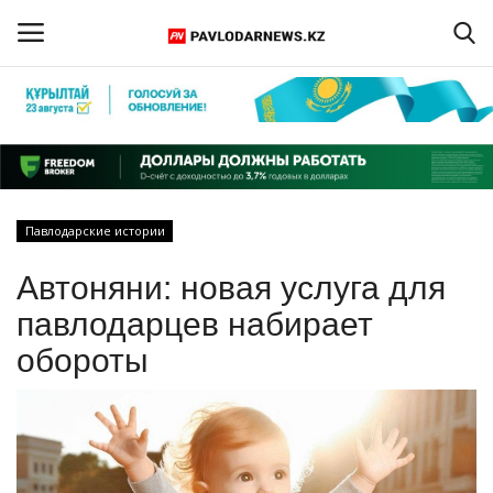
Войти
Регистрация
Главная
Павлодарские истории
Обратная связь
Автоняни: новая услуга для
ПАВЛОДАРСКАЯ ОБЛАСТЬ
павлодарцев набирает
обороты
КАЗАХСТАН
МИР
СПЕЦПРОЕКТЫ