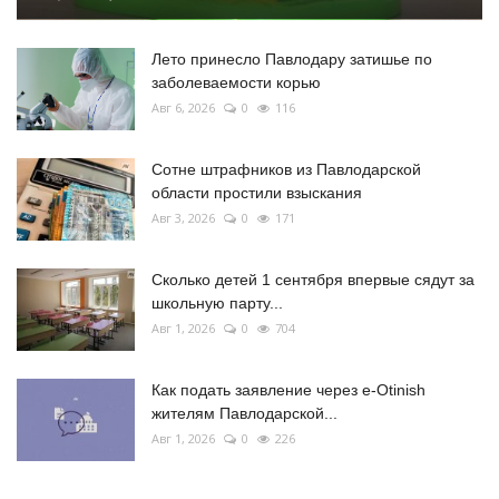
Лето принесло Павлодару затишье по
заболеваемости корью
Авг 6, 2026
0
116
Сотне штрафников из Павлодарской
области простили взыскания
Авг 3, 2026
0
171
Сколько детей 1 сентября впервые сядут за
школьную парту...
Авг 1, 2026
0
704
Как подать заявление через e-Otinish
жителям Павлодарской...
Авг 1, 2026
0
226