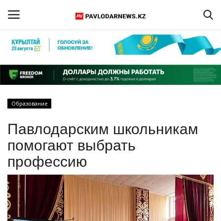
Войти
Регистрация
Главная
Образование
Обратная связь
Павлодарским школьникам
ПАВЛОДАРСКАЯ ОБЛАСТЬ
помогают выбрать
профессию
КАЗАХСТАН
МИР
СПЕЦПРОЕКТЫ