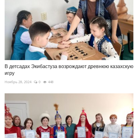
В детсадах Экибастуза возрождают древнюю казахскую
игру
Ноябрь 28, 2024
0
448