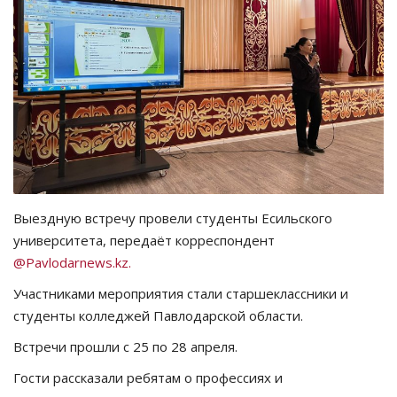
СПОРТ
Чек-лист
РАЗВЛЕЧЕНИЯ
OFFICIAL
Курултай
Выездную встречу провели студенты Есильского
университета, передаёт корреспондент
Язык
@Pavlodarnews.kz.
Қазақша
Русский
Участниками мероприятия стали старшеклассники и
студенты колледжей Павлодарской области.
Встречи прошли с 25 по 28 апреля.
Гости рассказали ребятам ​о профессиях и