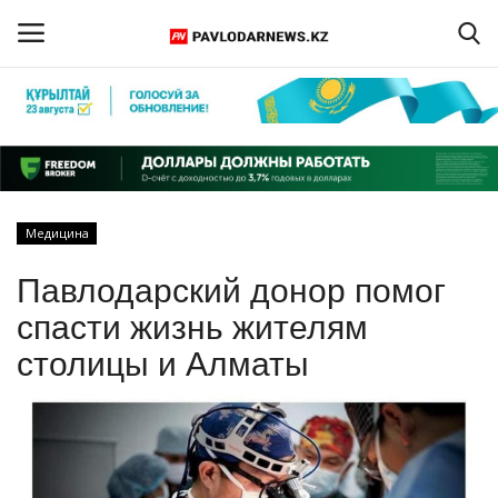
Войти
Регистрация
Главная
Медицина
Обратная связь
Павлодарский донор помог
ПАВЛОДАРСКАЯ ОБЛАСТЬ
спасти жизнь жителям
столицы и Алматы
КАЗАХСТАН
МИР
СПЕЦПРОЕКТЫ