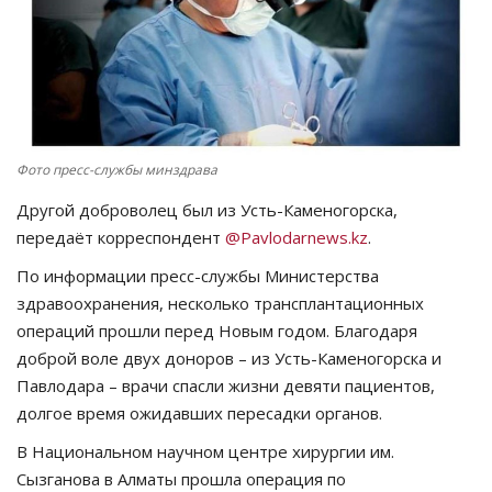
СПОРТ
Чек-лист
РАЗВЛЕЧЕНИЯ
Фото пресс-службы минздрава
OFFICIAL
Другой доброволец был из Усть-Каменогорска,
передаёт корреспондент
@Pavlodarnews.kz
.
Курултай
По информации пресс-службы Министерства
здравоохранения, несколько трансплантационных
Язык
операций прошли перед Новым годом. Благодаря
доброй воле двух доноров – из Усть-Каменогорска и
Қазақша
Русский
Павлодара – врачи спасли жизни девяти пациентов,
долгое время ожидавших пересадки органов.
В Национальном научном центре хирургии им.
Сызганова в Алматы прошла операция по