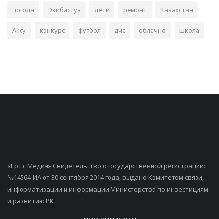
погода
Экибастуз
дети
ремонт
Казахстан
Аксу
конкурс
футбол
дчс
облачно
школа
«Ертiс Медиа» Свидетельство о государственной регистрации:
№14564-ИА от 30 сентября 2014 года, выдано Комитетом связи,
информатизации и информации Министерства по инвестициям
и развитию РК