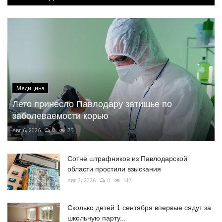
Медицина
Лето принесло Павлодару затишье по
заболеваемости корью
Авг 6, 2026
0
75
Сотне штрафников из Павлодарской
области простили взыскания
Авг 3, 2026
0
142
Сколько детей 1 сентября впервые сядут за
школьную парту...