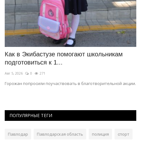
Как в Экибастузе помогают школьникам
С
подготовиться к 1...
о
Авг 5, 2026
0
271
Ию
Горожан попросили поучаствовать в благотворительной акции.
Ск
по
ПОПУЛЯРНЫЕ ТЕГИ
Павлодар
Павлодарская область
полиция
спорт