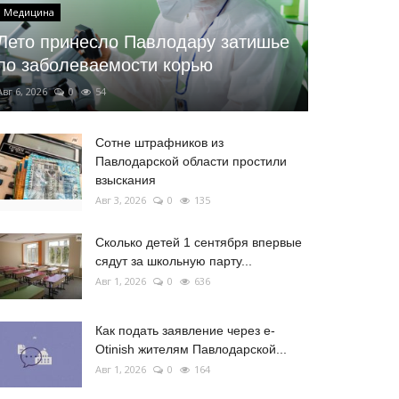
Медицина
Лето принесло Павлодару затишье
по заболеваемости корью
Авг 6, 2026
0
54
Сотне штрафников из
Павлодарской области простили
взыскания
Авг 3, 2026
0
135
Сколько детей 1 сентября впервые
сядут за школьную парту...
Авг 1, 2026
0
636
Как подать заявление через e-
Otinish жителям Павлодарской...
Авг 1, 2026
0
164