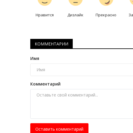
Что делать павлодарским
автолюбителям при остановке
Нравится
Дизлайк
Прекрасно
З
полицейским
Апрель 21, 2026
0
1184
Главное – не паниковать и остановить свое
железного коня в положенном месте.
КОММЕНТАРИИ
Имя
Комментарий
Оставить комментарий