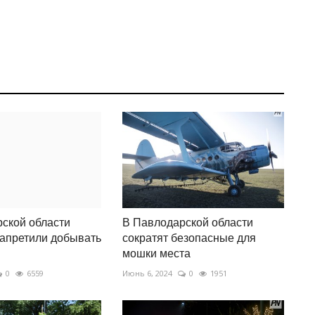
ской области
В Павлодарской области
апретили добывать
сократят безопасные для
мошки места
0
6559
Июнь 6, 2024
0
1951