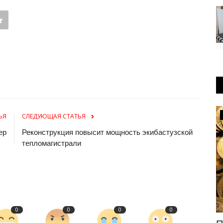
Чек-лист
ЬЯ
СЛЕДУЮЩАЯ СТАТЬЯ
ер
Реконструкция повысит мощность экибастузской
тепломагистрали
0
0
0
0