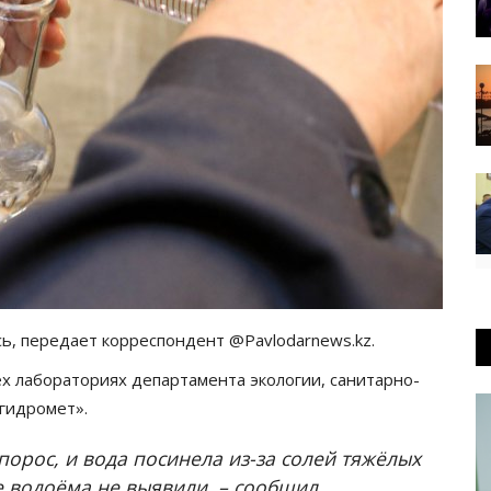
ь, передает корреспондент @Pavlodarnews.kz.
х лабораториях департамента экологии, санитарно-
гидромет».
порос, и вода посинела из-за солей тяжёлых
не водоёма не выявили, – сообщил