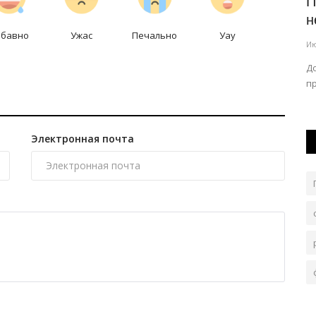
Что нужно знать, чтобы посадить
П
дерево в Павлодаре
н
абавно
Ужас
Печально
Уау
Июль 30, 2026
0
1128
Ию
Корреспондент выяснял в отделе жилищно-
До
коммунального хозяйства алгоритм для выполнения...
п
го
Электронная почта