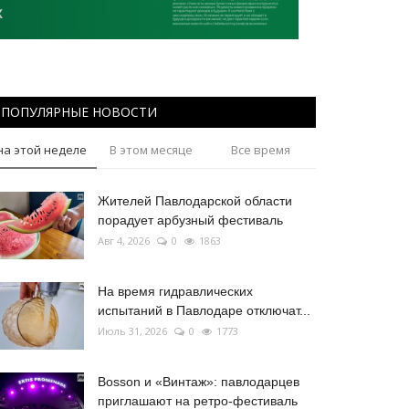
ПОПУЛЯРНЫЕ НОВОСТИ
на этой неделе
В этом месяце
Все время
Жителей Павлодарской области
порадует арбузный фестиваль
Авг 4, 2026
0
1863
На время гидравлических
испытаний в Павлодаре отключат...
Июль 31, 2026
0
1773
Bosson и «Винтаж»: павлодарцев
приглашают на ретро-фестиваль