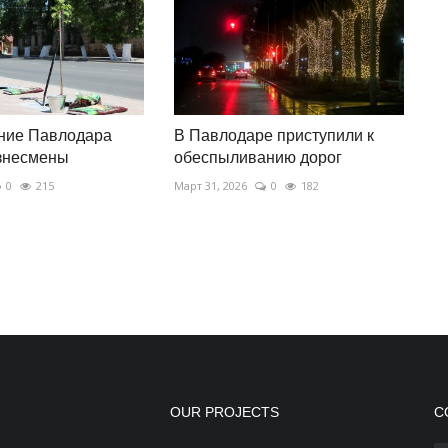
ение Павлодара
В Павлодаре приступили к
изнесмены
обеспыливанию дорог
0
215
Март 31, 2026
0
182
OUR PROJECTS
С