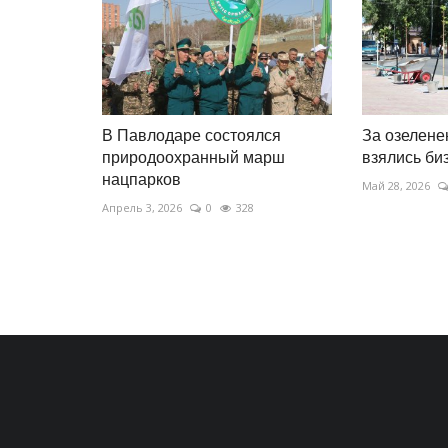
В Павлодаре состоялся
За озелен
природоохранный марш
взялись б
нацпарков
Май 28, 2026
Апрель 3, 2026
0
328