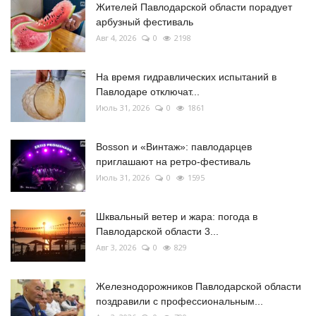
Жителей Павлодарской области порадует
арбузный фестиваль
Авг 4, 2026
0
2198
На время гидравлических испытаний в
Павлодаре отключат...
Июль 31, 2026
0
1861
Bosson и «Винтаж»: павлодарцев
приглашают на ретро-фестиваль
Июль 31, 2026
0
1595
Шквальный ветер и жара: погода в
Павлодарской области 3...
Авг 3, 2026
0
829
Железнодорожников Павлодарской области
поздравили с профессиональным...