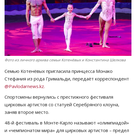
СПОРТ
Чек-лист
РАЗВЛЕЧЕНИЯ
OFFICIAL
Фото из личного архива семьи Котенёвых и Константина Шелкова
Семью Котенёвых пригласила принцесса Монако
Курултай
Стефания из рода Гримальди, передаёт корреспондент
@Pavlodarnews.kz.
Язык
Спортсмены вернулись с престижного фестиваля
Қазақша
Русский
цирковых артистов со статуей Серебряного клоуна,
заняв второе место.
48‑й фестиваль в Монте‑Карло называют «олимпиадой»
и «чемпионатом мира» для цирковых артистов – предел