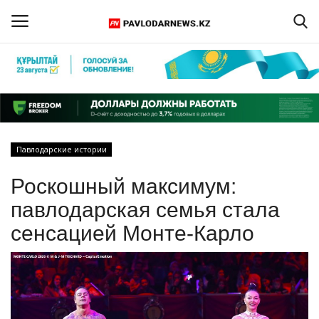
Войти
Регистрация
Главная
Павлодарские истории
Обратная связь
Роскошный максимум:
ПАВЛОДАРСКАЯ ОБЛАСТЬ
павлодарская семья стала
сенсацией Монте‑Карло
КАЗАХСТАН
МИР
СПЕЦПРОЕКТЫ