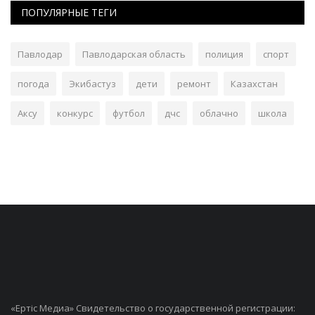
ПОПУЛЯРНЫЕ ТЕГИ
Павлодар
Павлодарская область
полиция
спорт
погода
Экибастуз
дети
ремонт
Казахстан
Аксу
конкурс
футбол
дчс
облачно
школа
«Ертiс Медиа» Свидетельство о государственной регистрации: