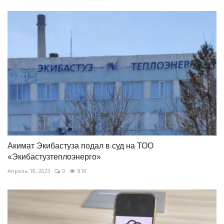
Акимат Экибастуза подал в суд на ТОО
«Экибастузтеплоэнерго»
Апрель 18, 2023
0
818