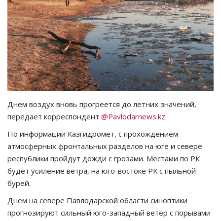
СПОРТ
Чек-лист
РАЗВЛЕЧЕНИЯ
OFFICIAL
Днем воздух вновь прогреется до летних значений,
передает корреспондент
@Pavlodarnews.kz
.
Курултай
По информации Казгидромет, с прохождением
Язык
атмосферных фронтальных разделов на юге и севере
республики пройдут дожди с грозами. Местами по РК
Қазақша
Русский
будет усиление ветра, на юго-востоке РК с пыльной
бурей.
Днем на севере Павлодарской области синоптики
прогнозируют сильный юго-западный ветер с порывами