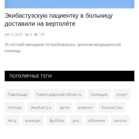
я
Экибастузскую пациентку в больницу
И
доставили на вертолёте
ф
Авг 4, 2026
0
179
Ию
35-летней женщине потребовалась срочная медицинская
Сб
помощь.
ми
ПОПУЛЯРНЫЕ ТЕГИ
Павлодар
Павлодарская область
полиция
спорт
погода
Экибастуз
дети
ремонт
Казахстан
Аксу
конкурс
футбол
дчс
облачно
школа