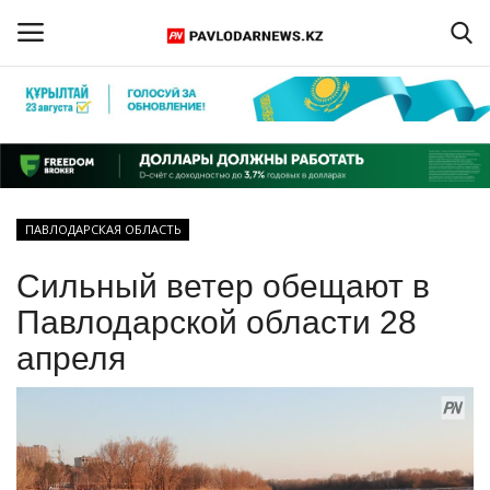
Войти
Регистрация
Главная
ПАВЛОДАРСКАЯ ОБЛАСТЬ
Обратная связь
Сильный ветер обещают в
ПАВЛОДАРСКАЯ ОБЛАСТЬ
Павлодарской области 28
апреля
КАЗАХСТАН
МИР
СПЕЦПРОЕКТЫ