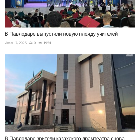
В Павлодаре выпустили новую плеяду учителей
Июль 7, 2025
0
1954
В Павлодаре зрители казахского драмтеатра снова