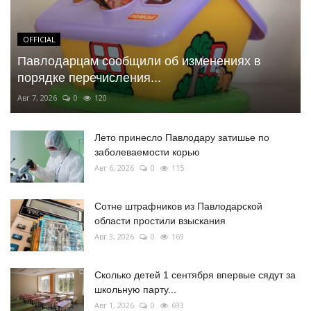
OFFICIAL
Павлодарцам сообщили об изменениях в
порядке перечисления...
Авг 7, 2026
0
120
Лето принесло Павлодару затишье по
заболеваемости корью
Авг 6, 2026
0
115
Сотне штрафников из Павлодарской
области простили взыскания
Авг 3, 2026
0
169
Сколько детей 1 сентября впервые сядут за
школьную парту...
Авг 1, 2026
0
693