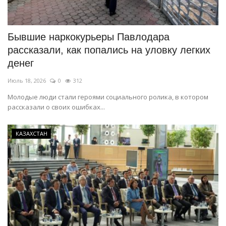
СПОРТ
Бывшие наркокурьеры Павлодара
Чек-лист
рассказали, как попались на уловку легких
денег
РАЗВЛЕЧЕНИЯ
Июль 18, 2026
0
312
OFFICIAL
Молодые люди стали героями социального ролика, в котором
рассказали о своих ошибках...
Курултай
КАЗАХСТАН
Язык
Қазақша
Русский