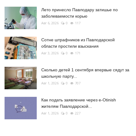
Лето принесло Павлодару затишье по
заболеваемости корью
Авг 6, 2026
0
117
Сотне штрафников из Павлодарской
области простили взыскания
Авг 3, 2026
0
171
Сколько детей 1 сентября впервые сядут за
школьную парту...
Авг 1, 2026
0
707
Как подать заявление через e-Otinish
жителям Павлодарской...
Авг 1, 2026
0
227