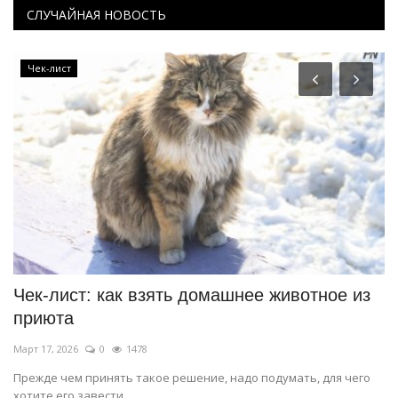
СЛУЧАЙНАЯ НОВОСТЬ
Чек-лист
Чек-лист: как взять домашнее животное из
Г
приюта
р
Март 17, 2026
0
1478
Фе
м
Прежде чем принять такое решение, надо подумать, для чего
1 
хотите его завести