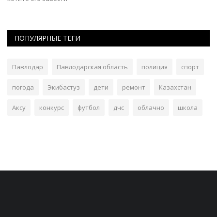
ПОПУЛЯРНЫЕ ТЕГИ
Павлодар
Павлодарская область
полиция
спорт
погода
Экибастуз
дети
ремонт
Казахстан
Аксу
конкурс
футбол
дчс
облачно
школа