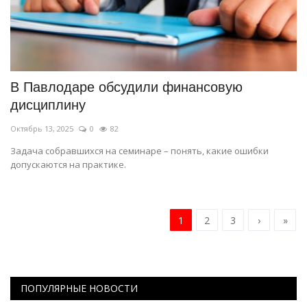
В Павлодаре обсудили финансовую
дисциплину
Октябрь 13, 2025
0
82
Задача собравшихся на семинаре – понять, какие ошибки
допускаются на практике.
1
2
3
›
»
ПОПУЛЯРНЫЕ НОВОСТИ