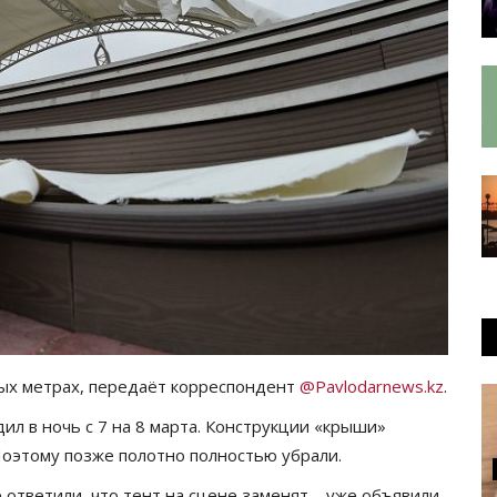
ных метрах, передаёт корреспондент
@Pavlodarnews.kz
.
ил в ночь с 7 на 8 марта. Конструкции «крыши»
 Поэтому позже полотно полностью убрали.
е ответили, что тент на сцене заменят – уже объявили