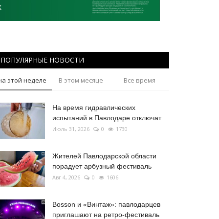
ПОПУЛЯРНЫЕ НОВОСТИ
на этой неделе
В этом месяце
Все время
На время гидравлических
испытаний в Павлодаре отключат...
Июль 31, 2026
0
1730
Жителей Павлодарской области
порадует арбузный фестиваль
Авг 4, 2026
0
1606
Bosson и «Винтаж»: павлодарцев
приглашают на ретро-фестиваль