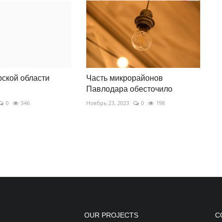
ской области
Часть микрорайонов
Павлодара обесточило
0
346
Ноябрь 23, 2023
0
198
OUR PROJECTS
С