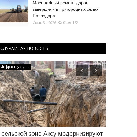
Масштабный ремонт дорог
завершили в пригородных сёлах
Павлодара
Июль 31, 2026
0
162
СЛУЧАЙНАЯ НОВОСТЬ
Инфраструктура
Культура
 сельской зоне Аксу модернизируют
Павлодарц