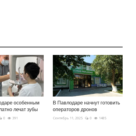
лодаре особенным
В Павлодаре начнут готовить
латно лечат зубы
операторов дронов
0
391
Сентябрь 11, 2025
0
1485