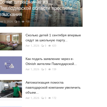
Сотне штрафников из
Павлодарской области простили
взыскания
Авг 3, 2026
0
130
Сколько детей 1 сентября впервые
сядут за школьную парту...
Авг 1, 2026
0
633
Как подать заявление через e-
Otinish жителям Павлодарской...
Авг 1, 2026
0
159
Автоматизация помогла
павлодарской компании увеличить
объем...
Авг 1, 2026
0
172