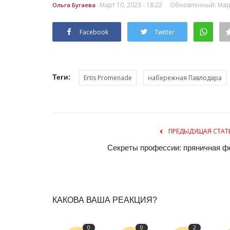
Март 10, 2023 - 18:22
Обновленный: Март 
Ольга Бугаева
Facebook
Twitter
Теги:
Ertis Promenade
набережная Павлодара
Зимний спорт
ПРЕДЫДУЩАЯ СТАТ
Секреты профессии: пряничная ф
КАКОВА ВАША РЕАКЦИЯ?
Павлодарская спортсменка ст
0
0
2