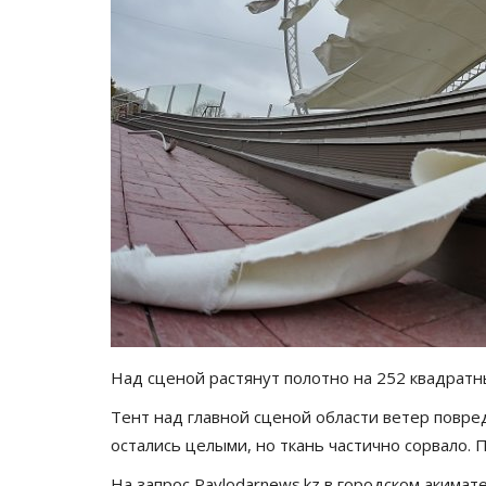
Над сценой растянут полотно на 252 квадрат
Тент над главной сценой области ветер повред
остались целыми, но ткань частично сорвало.
На запрос Pavlodarnews.kz в городском акимат