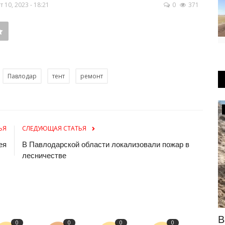
10, 2023 - 18:21
0
371
Павлодар
тент
ремонт
Общество
ЬЯ
СЛЕДУЮЩАЯ СТАТЬЯ
ея
В Павлодарской области локализовали пожар в
лесничестве
ала
Писал через Kaspi: восемь фактов
В
0
0
0
0