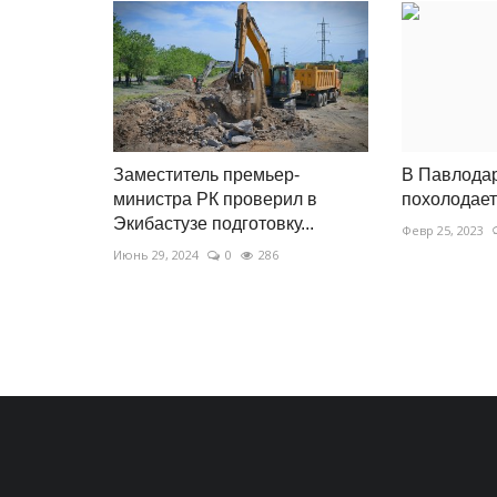
Заместитель премьер-
В Павлодар
министра РК проверил в
похолодает
Экибастузе подготовку...
Февр 25, 2023
Июнь 29, 2024
0
286