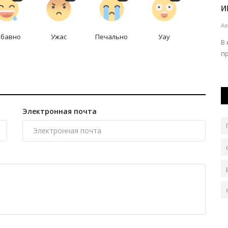
сталкинга расследовали...
и
Авг 4, 2026
0
120
Ав
абавно
Ужас
Печально
Уау
ль в
Преследование против воли человека не всегда
В
сопровождается физическим насилием.
п
Электронная почта