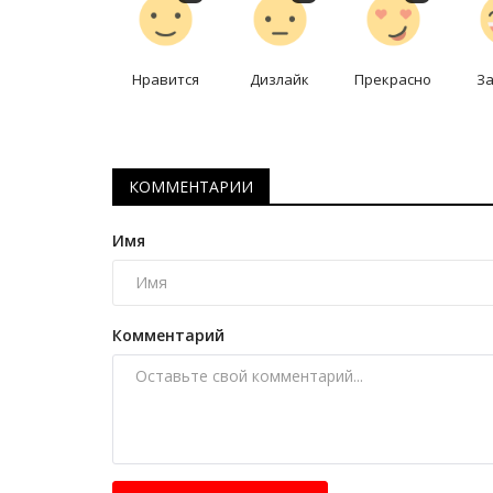
лучшей в стране по биатлону
Март 4, 2026
0
2112
Нравится
Дизлайк
Прекрасно
З
Ксения Крашкевич завоевала золотую меда
первый день чемпионата.
КОММЕНТАРИИ
Имя
Комментарий