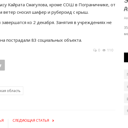
ти
«Расцветил жизнь»: незаконные
Э
ксу Кайрата Смагулова, кроме СОШ в Пограничнике, от
спецсигналы обернулись
д
м ветер сносил шифер и рубероид с крыш.
наказанием...
Ав
 завершатся ко 2 декабря. Занятия в учреждениях не
Авг 6, 2026
0
96
3
м
О нарушении стражи порядка узнали благодаря
ана пострадали 83 социальных объекта.
присланной видеозаписи.
0
110
кая область
ЬЯ
СЛЕДУЮЩАЯ СТАТЬЯ