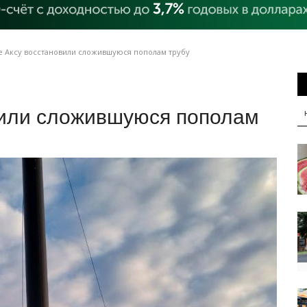
е Аксу восстановили сложившуюся пополам трубу
вили сложившуюся пополам