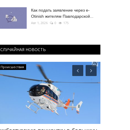
Как подать заявление через e-
Otinish жителям Павлодарской...
Авг 1, 2026
0
175
СЛУЧАЙНАЯ НОВОСТЬ
Происшествия
ПАВЛОДАРСКАЯ