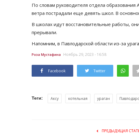
Павлодарские истории: новос
По словам руководителя отдела образования А
вековой давности
ветра пострадали еще девять школ. В основно
Июнь 26, 2026
0
1187
В школах идут восстановительные работы, они
О чем писали журналисты начала XX века.
прерывали.
Напомним, в Павлодарской области из-за ураг
Ноябрь 29, 2023 - 16:58
Роза Мустафина
Facebook
Twitter
Теги:
Аксу
котельная
ураган
Павлодарс
ПРЕДЫДУЩАЯ СТАТ