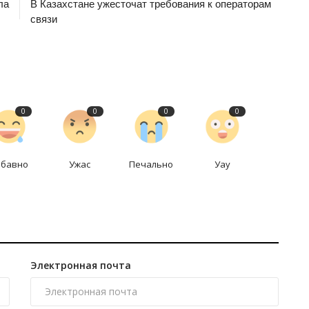
ла
В Казахстане ужесточат требования к операторам
связи
0
0
0
0
абавно
Ужас
Печально
Уау
Электронная почта