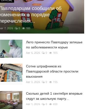
OFFICIAL
Павлодарцам сообщили об
изменениях в порядке
перечисления...
Авг 7, 2026
0
100
Лето принесло Павлодару затишье
по заболеваемости корью
Авг 6, 2026
0
105
Сотне штрафников из
Павлодарской области простили
взыскания
Авг 3, 2026
0
155
Сколько детей 1 сентября впервые
сядут за школьную парту...
Авг 1, 2026
0
653