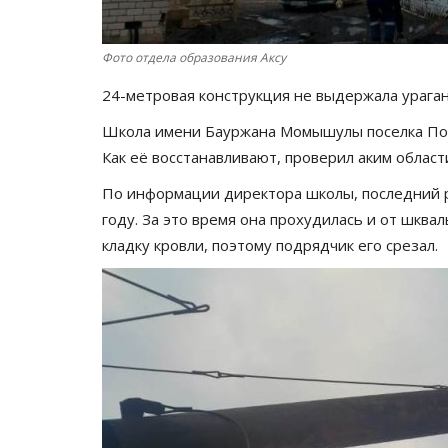
Фото отдела образования Аксу
24-метровая конструкция не выдержала урага
Школа имени Бауржана Момышулы поселка Погр
Как её восстанавливают, проверил аким област
По информации директора школы, последний р
году. За это время она прохудилась и от шква
кладку кровли, поэтому подрядчик его срезал.