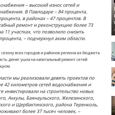
снабжения – высокий износ сетей и
набжения. В Павлодаре – 84 процента,
 процента, в районах – 47 процентов. В
абный ремонт и реконструкцию более 73
 11 участках, что позволило снизить
 процента, – подчеркнул аким области.
 сезону всех городов и районов региона из бюджета
асть денег ушла на капитальный ремонт сетей
ицком.
бласти мы реализовали девять проектов по
ее 42 километров сетей водоснабжения и
ге инвестировали на строительство новых
го, Аккулы, Баянаульского, Железинского,
кого и Щербактинского, района Теренколь,
проживают более 37 тысяч человек, –