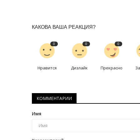
История вещей: космическая 
Апрель 12, 2025
0
7806
Когда вдруг захотелось поиграть в космос.
КАКОВА ВАША РЕАКЦИЯ?
0
0
0
Нравится
Дизлайк
Прекрасно
З
КОММЕНТАРИИ
Имя