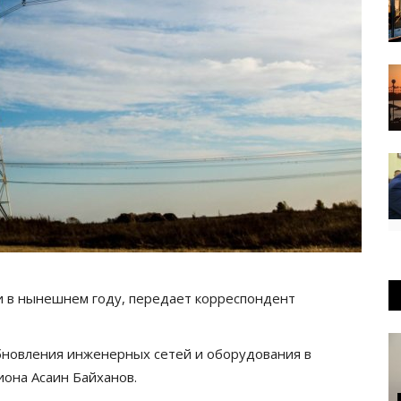
 и в нынешнем году, передает корреспондент
бновления инженерных сетей и оборудования в
иона Асаин Байханов.