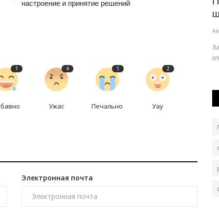
ракета
В Аксу по просьбе подростка обновят
П
настроение и принятие решений
футбольную площадку...
ш
Авг 6, 2026
0
86
Ав
Вопрос взят акимом города на личный контроль.
З
сп
1
4
1
2
абавно
Ужас
Печально
Уау
Электронная почта