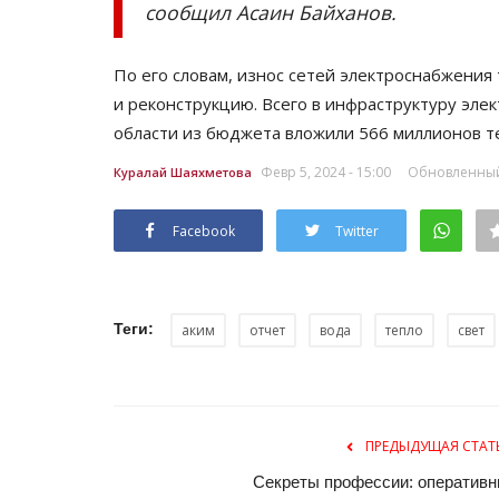
сообщил Асаин Байханов.
По его словам, износ сетей электроснабжения
и реконструкцию. Всего в инфраструктуру эл
области из бюджета вложили 566 миллионов те
Февр 5, 2024 - 15:00
Обновленный:
Куралай Шаяхметова
Facebook
Twitter
История вещей
Теги:
аким
отчет
вода
тепло
свет
ПРЕДЫДУЩАЯ СТАТ
Секреты профессии: оперативн