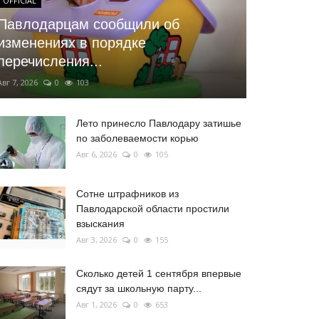
OFFICIAL
Павлодарцам сообщили об
изменениях в порядке
перечисления...
Авг 7, 2026
0
103
Лето принесло Павлодару затишье
по заболеваемости корью
Авг 6, 2026
0
105
Сотне штрафников из
Павлодарской области простили
взыскания
Авг 3, 2026
0
155
Сколько детей 1 сентября впервые
сядут за школьную парту...
Авг 1, 2026
0
653