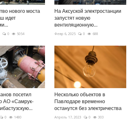
тво нового моста
На Аксуской электростанции
ш идет
запустят новую
и...
вентиляционную...
0
5054
Февр 6, 2025
0
688
анов посетил
Несколько объектов в
ю АО «Самрук-
Павлодаре временно
ибастузскую...
останутся без электричества
0
1480
Апрель 17, 2023
0
303