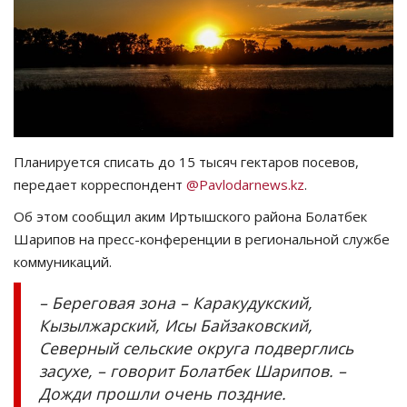
СПОРТ
Чек-лист
РАЗВЛЕЧЕНИЯ
Планируется списать до 15 тысяч гектаров посевов,
OFFICIAL
передает корреспондент
@Pavlodarnews.kz
.
Об этом сообщил аким Иртышского района Болатбек
Курултай
Шарипов на пресс-конференции в региональной службе
коммуникаций.
Язык
Қазақша
Русский
– Береговая зона – Каракудукский,
Кызылжарский, Исы Байзаковский,
Северный сельские округа подверглись
засухе, – говорит Болатбек Шарипов. –
Дожди прошли очень поздние.