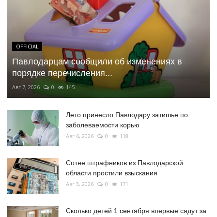
OFFICIAL
Павлодарцам сообщили об изменениях в
порядке перечисления...
Авг 7, 2026
0
145
Лето принесло Павлодару затишье по
заболеваемости корью
Авг 6, 2026
0
118
Сотне штрафников из Павлодарской
области простили взыскания
Авг 3, 2026
0
171
Сколько детей 1 сентября впервые сядут за