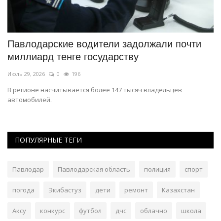
Павлодарские водители задолжали почти
И
миллиард тенге государству
о
Июль 29, 2026
0
196
Ию
В регионе насчитывается более 147 тысяч владельцев
Ра
автомобилей.
ПОПУЛЯРНЫЕ ТЕГИ
Павлодар
Павлодарская область
полиция
спорт
погода
Экибастуз
дети
ремонт
Казахстан
Аксу
конкурс
футбол
дчс
облачно
школа