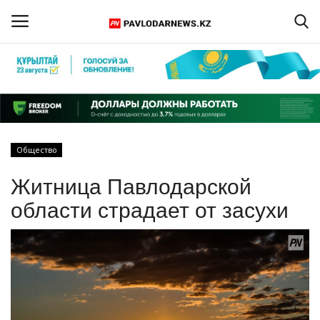
Войти
Регистрация
Главная
Общество
Обратная связь
Житница Павлодарской
ПАВЛОДАРСКАЯ ОБЛАСТЬ
области страдает от засухи
КАЗАХСТАН
МИР
СПЕЦПРОЕКТЫ