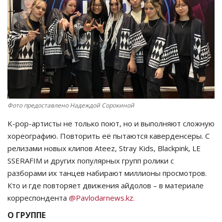
СПОРТ
Чек-лист
РАЗВЛЕЧЕНИЯ
OFFICIAL
Фото предоставлено Надеждой Сорокиной
Курултай
K-pop-артисты не только поют, но и выполняют сложную
хореографию. Повторить её пытаются каверденсеры. С
Язык
релизами новых клипов Ateez, Stray Kids, Blackpink, LE
SSERAFIM и других популярных групп ролики с
Қазақша
Русский
разборами их танцев набирают миллионы просмотров.
Кто и где повторяет движения айдолов – в материале
корреспондента
@Pavlodarnews.kz.
О ГРУППЕ