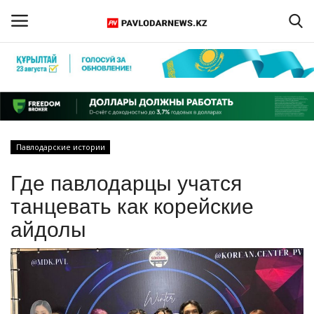
Войти
Регистрация
Главная
Павлодарские истории
Обратная связь
Где павлодарцы учатся
ПАВЛОДАРСКАЯ ОБЛАСТЬ
танцевать как корейские
айдолы
КАЗАХСТАН
МИР
СПЕЦПРОЕКТЫ