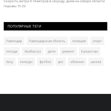
Скорость ветра 9-14 метров в секунду, днем на севере области
порывы 15-20.
ПОПУЛЯРНЫЕ ТЕГИ
Павлодар
Павлодарская область
полиция
спорт
погода
Экибастуз
дети
ремонт
Казахстан
Аксу
конкурс
футбол
дчс
облачно
школа