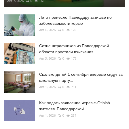
Авг 7, 2026
0
162
Лето принесло Павлодару затишье по
заболеваемости корью
Авг 6, 2026
0
120
Сотне штрафников из Павлодарской
области простили взыскания
Авг 3, 2026
0
175
Сколько детей 1 сентября впервые сядут за
школьную парту...
Авг 1, 2026
0
711
Как подать заявление через e-Otinish
жителям Павлодарской...
Авг 1, 2026
0
237