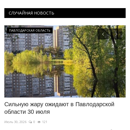
СЛУЧАЙНАЯ НОВОСТЬ
ПАВЛОДАРСКАЯ ОБЛАСТЬ
Сильную жару ожидают в Павлодарской
Д
области 30 июля
э
Июль 30, 2026
0
121
Ию