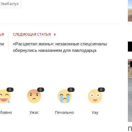
Экибастуз
ЬЯ
СЛЕДУЮЩАЯ СТАТЬЯ
ли
«Расцветил жизнь»: незаконные спецсигналы
обернулись наказанием для павлодарца
Медицина
0
0
0
0
абавно
Ужас
Печально
Уау
евой
В Павлодаре перинатальный центр
П