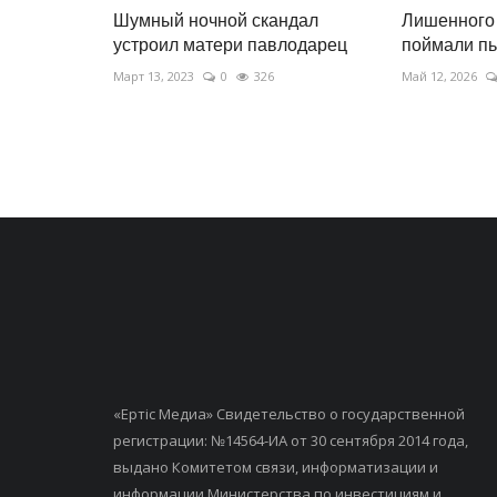
Шумный ночной скандал
Лишенного
устроил матери павлодарец
поймали пь
Март 13, 2023
0
326
Май 12, 2026
«Ертiс Медиа» Свидетельство о государственной
регистрации: №14564-ИА от 30 сентября 2014 года,
выдано Комитетом связи, информатизации и
информации Министерства по инвестициям и