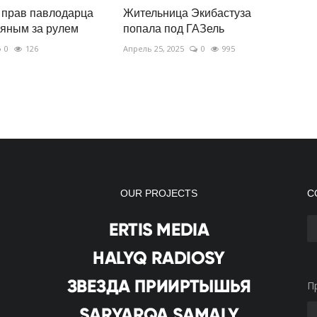
 прав павлодарца
Жительница Экибастуза
яным за рулем
попала под ГАЗель
0
126
Апрель 25, 2025
0
995
OUR PROJECTS
С
П