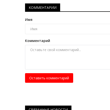
цивилизации
КОММЕНТАРИИ
Янв 31, 2026
0
3830
Имя
По мнению павлодарского мастера-универс
старинное ремесло кочевников – это система
Комментарий
Оставить комментарий
СВЯЗАННЫЕ НОВОСТИ