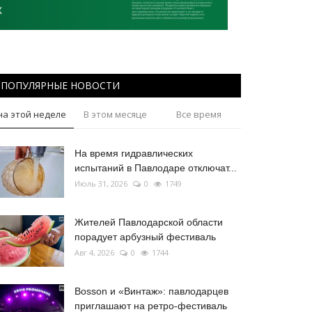
ПОПУЛЯРНЫЕ НОВОСТИ
на этой неделе
В этом месяце
Все время
На время гидравлических
испытаний в Павлодаре отключат...
Июль 31, 2026
0
1749
Жителей Павлодарской области
порадует арбузный фестиваль
Авг 4, 2026
0
1744
Bosson и «Винтаж»: павлодарцев
приглашают на ретро-фестиваль