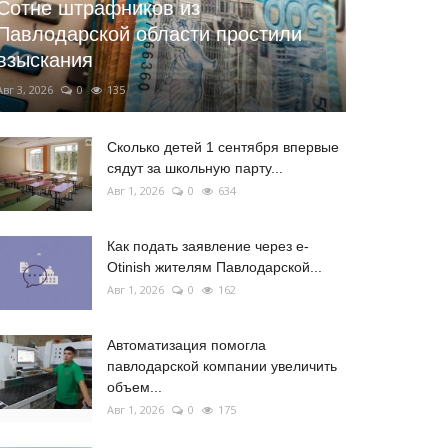
Сотне штрафников из
Павлодарской области простили
взыскания
Авг 3, 2026
0
135
Сколько детей 1 сентября впервые
сядут за школьную парту...
Авг 1, 2026
0
634
Как подать заявление через e-
Otinish жителям Павлодарской...
Авг 1, 2026
0
162
Автоматизация помогла
павлодарской компании увеличить
объем...
Авг 1, 2026
0
175