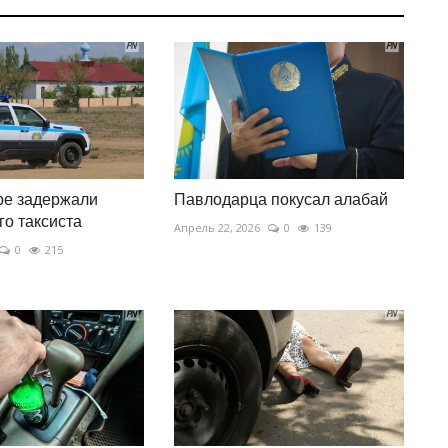
ре задержали
Павлодарца покусал алабай
го таксиста
Апрель 22, 2026
0
139
0
215