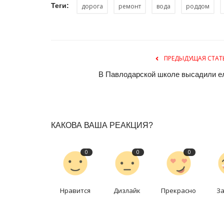
Теги:
дорога
ремонт
вода
роддом
ПРЕДЫДУЩАЯ СТАТ
В Павлодарской школе высадили е
Предания степи
КАКОВА ВАША РЕАКЦИЯ?
0
0
0
Нравится
Дизлайк
Прекрасно
З
Предание степи: ремесло коч