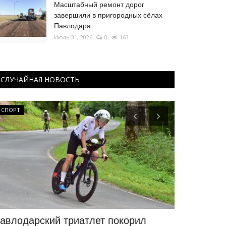
Масштабный ремонт дорог
завершили в пригородных сёлах
Павлодара
Июль 31, 2026
0
163
СЛУЧАЙНАЯ НОВОСТЬ
СПОРТ
Национальный 
авлодарский триатлет покорил
Крупнейше