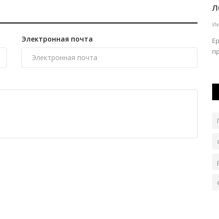
распахнул двери для будущих...
л
Авг 4, 2026
0
134
Ию
Электронная почта
ала,
Горожанок ждут полезные советы.
Е
...
пр