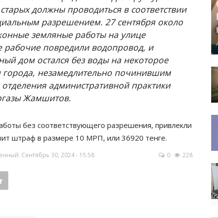
старых должны проводиться в соответствии
пециальным разрешением. 27 сентября около
аконные земляные работы на улице
те рабочие повредили водопровод, и
ый дом остался без воды на некоторое
м города, незамедлительно починившим
 отделения административной практики
ргазы Жамшитов.
аботы без соответствующего разрешения, привлекли
зит штраф в размере 10 МРП, или 36920 тенге.
нный: Сентябрь 30, 2024 - 15:58
0
228