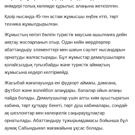
өнімдері толық көлемде құрылыс алаңына жеткізілген.
Қазір нысанда 45-тен астам жұмысшы еңбек етіп, төрт
техника жұмылдырылған.
Жұмыстың негізгі бөлігін туристік маусым ашылғанға дейін
аяқтау жоспарланып отыр. Одан кейін мердігерлер
абаттандыру элементтері мен шағын сәулет нысандарын
орнатуды жалғастырады. Бұл жұмыстар демалушыларға
қолайсыздық туғызбайды және туристік аймақтың
жұмысына кедергі келтірмейді.
Жасыбай жағалауында екі фудкорт аймағы, дәмхана,
футбол және волейбол алаңдары, балалар ойын алаңы
пайда болады. Демалушылар үшін алты киім ауыстыратын
кабина, төрт құтқару бекеті, төрт душ кабиналары, сондай-
ақ шезлонгтар мен көлеңкелік саңырауқұлақтар
орнатылады. Абаттандыру тұжырымдамасы бойынша бұл
аумақ Сабындыкөл жағажайына ұқсас болады.