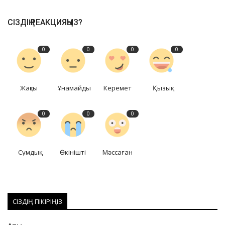
СІЗДІҢ РЕАКЦИЯҢЫЗ?
0
0
0
0
Жақсы
Ұнамайды
Керемет
Қызық
0
0
0
Сұмдық
Өкінішті
Мәссаған
СІЗДІҢ ПІКІРІҢІЗ