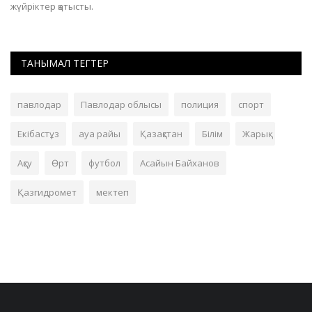
жүйріктер қатысты.
ТАНЫМАЛ ТЕГТЕР
павлодар
Павлодар облысы
полиция
спорт
Екібастұз
ауа райы
Қазақстан
Білім
Жарық
Ақсу
Өрт
футбол
Асайын Байханов
Қазгидромет
мектеп