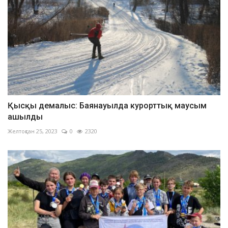
Қысқы демалыс: Баянауылда курорттық маусым
ашылды
Желтоқсан 25, 2023
0
2320