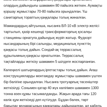
олардың дайындығы шамамен 80 пайызға жеткен. Аумақты
қоршау жұмыстары 70-80 пайызға орындалған. Үш
санитарлық тораптың қаңқалары толық жиналған.
Мамандардың айтуынша, нысанға ВЛ-10 кВ электр желісі
тартылып, қазір кешенді трансформаторлық қосалқы
станцияны орнатуға дайындық жүріп жатыр. Фудкорт
нысандарының бірі салынды, медициналық пункттің
қаңқасы толық дайын. Сондай-ақ террассалық
құрылымның қаңқасы орнатылған. Террассалық
тақтайларды жеткізу шамамен 5 шілдеге жоспарланған.
Көлеңкелі шатырлардың іргетастары толық дайын. Ағаш
конструкцияларды монтаждау жұмыстары шамамен үштен
бір бөлігіне орындалған. Нысанға тротуарлық төсеніштер
жеткізілді. Сонымен қатар 40 жүк көлігімен шамамен 1300
тонна өзен құмы тасымалданды. Жақын арада тағы 120
көлік құм жеткізеді деп күтілуде. Бұдан бөлек, төрт
бақылау мұнарасының қаңқалары дайындалған, ал кабель