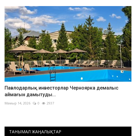
Павлодарлық инвесторлар Черноярка демалыс
аймағын дамытуды...
Мамыр 14, 2026
0
2937
ТАНЫМАЛ ЖАҢАЛЫҚТАР