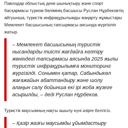
Павлодар облыстық дене шынықтыру және спорт
басқармасы туризм бөлімінің басшысы Руслан Нұрбековтің
айтуынша, туристік инфрақұрылымды жаңарту жұмыстары
Мемлекет басшысының тапсырмасы аясында жүргізіліп
жатыр.
– Мемлекет басшысының туристік
нысандарды тиісті жағдайға келтіру
жөніндегі тапсырмасы аясында 2025 жылы
туристік инфрақұрылымға мониторинг
жүргізілді. Сонымен қатар, Сабындыкөл
жағажайын абаттандыру және шолу
алаңын салу бойынша екі ірі жоба жүзеге
асырылды, – деді Руслан Нұрбеков.
Туристік маусымның нақты ашылу күні әзірге белгісіз.
– Қазір жазғы маусымды ұйымдастыру