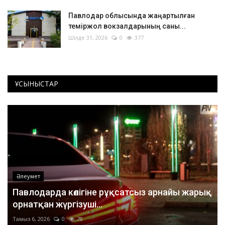
Павлодар облысында жаңартылған
теміржол вокзалдарының саны...
Шілде 31, 2026
0
377
ҰСЫНЫСТАР
Әлеумет
Павлодарда көлігіне рұқсатсыз арнайы жарық
орнатқан жүргізуші...
Тамыз 6, 2026
0
78