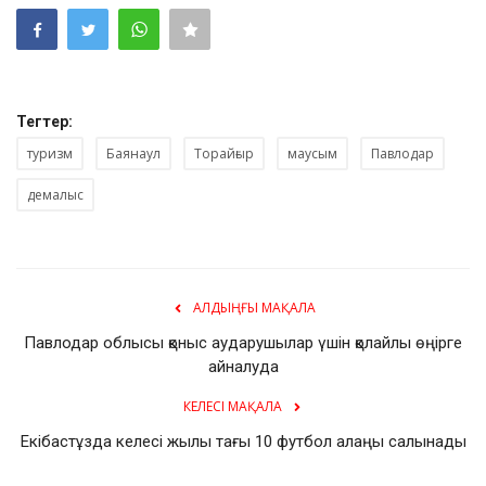
Тегтер:
туризм
Баянаул
Торайғыр
маусым
Павлодар
демалыс
АЛДЫҢҒЫ МАҚАЛА
Павлодар облысы қоныс аударушылар үшін қолайлы өңірге
айналуда
КЕЛЕСІ МАҚАЛА
Екібастұзда келесі жылы тағы 10 футбол алаңы салынады