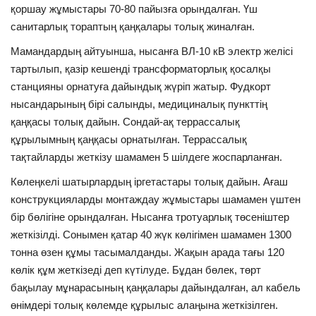
қоршау жұмыстары 70-80 пайызға орындалған. Үш
санитарлық тораптың қаңқалары толық жиналған.
Мамандардың айтуынша, нысанға ВЛ-10 кВ электр желісі
тартылып, қазір кешенді трансформаторлық қосалқы
станцияны орнатуға дайындық жүріп жатыр. Фудкорт
нысандарының бірі салынды, медициналық пункттің
қаңқасы толық дайын. Сондай-ақ террассалық
құрылымның қаңқасы орнатылған. Террассалық
тақтайларды жеткізу шамамен 5 шілдеге жоспарланған.
Көлеңкелі шатырлардың іргетастары толық дайын. Ағаш
конструкцияларды монтаждау жұмыстары шамамен үштен
бір бөлігіне орындалған. Нысанға тротуарлық төсеніштер
жеткізілді. Сонымен қатар 40 жүк көлігімен шамамен 1300
тонна өзен құмы тасымалданды. Жақын арада тағы 120
көлік құм жеткізеді деп күтілуде. Бұдан бөлек, төрт
бақылау мұнарасының қаңқалары дайындалған, ал кабель
өнімдері толық көлемде құрылыс алаңына жеткізілген.