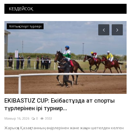
КЕЗДЕЙСОҚ
Ұлттық спорт түрлері
EKIBASTUZ CUP: Екібастұзда ат спорты
А
түрлерінен ірі турнир...
ч
Мамыр 16, 2026
0
3553
Қа
Жарысқа Қазақстанның өңірлерінен және жақын шетелден келген
Бо