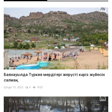
Баянауылда Түркия мердігері жерүсті кәріз жүйесін
салмақ
Шілде 13, 2023
0
1053