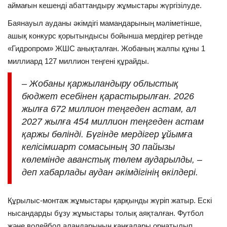
аймағын кешенді абаттандыру жұмыстары жүргізілуде.
Баянауыл ауданы әкімдігі мамандарының мәліметінше,
ашық конкурс қорытындысы бойынша мердігер ретінде
«Гидропром» ЖШС анықталған. Жобаның жалпы құны 1
миллиард 127 миллион теңгені құрайды.
– Жобаны қаржыландыру облыстық
бюджет есебінен қарастырылған. 2026
жылға 672 миллион теңгеден астам, ал
2027 жылға 454 миллион теңгеден астам
қаржы бөлінді. Бүгінде мердігер ұйымға
келісімшарт сомасының 30 пайызы
көлемінде аванстық төлем аударылды, –
деп хабарлады аудан әкімдігінің өкілдері.
Құрылыс-монтаж жұмыстары қарқынды жүріп жатыр. Ескі
нысандарды бұзу жұмыстары толық аяқталған. Футбол
және волейбол алаңдарының қаңқалары орнатылып,