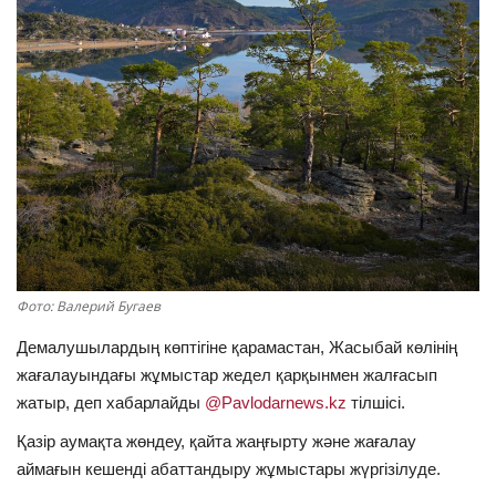
ОЙЫН-САУЫҚ
АРНАЙЫ ЖОБА
OFFICIAL
Құрылтай
Тілді тандаңыз
Фото: Валерий Бугаев
Қазақша
Русский
Демалушылардың көптігіне қарамастан, Жасыбай көлінің
жағалауындағы жұмыстар жедел қарқынмен жалғасып
жатыр, деп хабарлайды
@Pavlodarnews.kz
тілшісі.
Қазір аумақта жөндеу, қайта жаңғырту және жағалау
аймағын кешенді абаттандыру жұмыстары жүргізілуде.