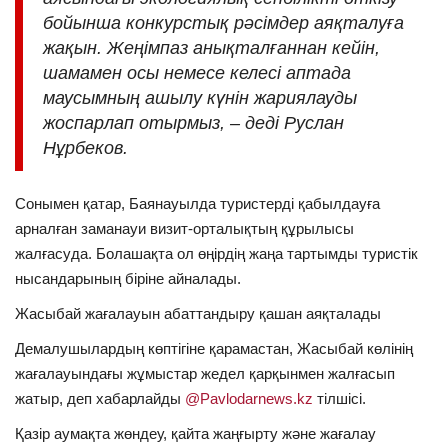
бойынша конкурстық рәсімдер аяқталуға
жақын. Жеңімпаз анықталғаннан кейін,
шамамен осы немесе келесі аптада
маусымның ашылу күнін жариялауды
жоспарлап отырмыз, – деді Руслан
Нұрбеков.
Сонымен қатар, Баянауылда туристерді қабылдауға
арналған заманауи визит-орталықтың құрылысы
жалғасуда. Болашақта ол өңірдің жаңа тартымды туристік
нысандарының біріне айналады.
Жасыбай жағалауын абаттандыру қашан аяқталады
Демалушылардың көптігіне қарамастан, Жасыбай көлінің
жағалауындағы жұмыстар жедел қарқынмен жалғасып
жатыр, деп хабарлайды
@Pavlodarnews.kz
тілшісі.
Қазір аумақта жөндеу, қайта жаңғырту және жағалау