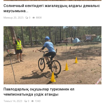
Солнечный кентіндегі жағалаудың алдағы демалыс
маусымына...
Мамыр 20, 2025
0
8808
Павлодарлық оқушылар туризмнен ел
чемпионатында үздік атанды
Тамыз 14, 2023
0
1343