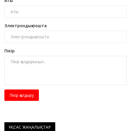
Аты
Электрондық пошта
Пікір
Пікір қалдыру
ҰҚСАС ЖАҢАЛЫҚТАР