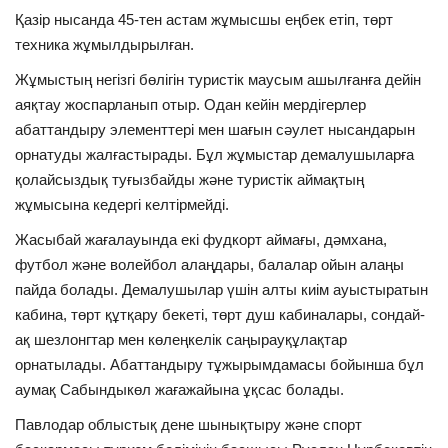
Қазір нысанда 45-тен астам жұмысшы еңбек етіп, төрт
техника жұмылдырылған.
Жұмыстың негізгі бөлігін туристік маусым ашылғанға дейін
аяқтау жоспарланып отыр. Одан кейін мердігерлер
абаттандыру элементтері мен шағын сәулет нысандарын
орнатуды жалғастырады. Бұл жұмыстар демалушыларға
қолайсыздық туғызбайды және туристік аймақтың
жұмысына кедергі келтірмейді.
Жасыбай жағалауында екі фудкорт аймағы, дәмхана,
футбол және волейбол алаңдары, балалар ойын алаңы
пайда болады. Демалушылар үшін алты киім ауыстыратын
кабина, төрт құтқару бекеті, төрт душ кабиналары, сондай-
ақ шезлонгтар мен көлеңкелік саңырауқұлақтар
орнатылады. Абаттандыру тұжырымдамасы бойынша бұл
аумақ Сабындыкөл жағажайына ұқсас болады.
Павлодар облыстық дене шынықтыру және спорт