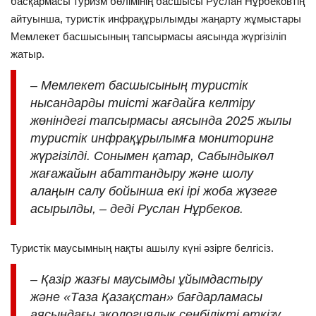
басқармасы туризм бөлімінің басшысы Руслан Нұрбековтің
айтуынша, туристік инфрақұрылымды жаңарту жұмыстары
Мемлекет басшысының тапсырмасы аясында жүргізіліп
жатыр.
– Мемлекет басшысының туристік
нысандарды тиісті жағдайға келтіру
жөніндегі тапсырмасы аясында 2025 жылы
туристік инфрақұрылымға мониторинг
жүргізілді. Сонымен қатар, Сабындыкөл
жағажайын абаттандыру және шолу
алаңын салу бойынша екі ірі жоба жүзеге
асырылды, – деді Руслан Нұрбеков.
Туристік маусымның нақты ашылу күні әзірге белгісіз.
– Қазір жазғы маусымды ұйымдастыру
және «Таза Қазақстан» бағдарламасы
аясындағы экологиялық сенбілікті өткізу