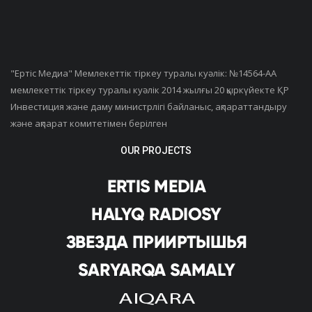
"Ертiс Медиа" Мемлекеттік тіркеу туралы куәлік: №14564-АА
мемлекеттік тіркеу туралы куәлік 2014 жылғы 20 қыркүйекте ҚР
Инвестиция және даму министрлігі байланыс, ақпараттандыру
және ақпарат комитетімен берілген
OUR PROJECTS