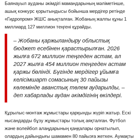
Баянауыл ауданы әкімдігі мамандарының мәліметінше,
ашық конкурс қорытындысы бойынша мердігер ретінде
«Гидропром» ЖШС анықталған. Жобаның жалпы құны 1
миллиард 127 миллион теңгені құрайды.
– Жобаны қаржыландыру облыстық
бюджет есебінен қарастырылған. 2026
жылға 672 миллион теңгеден астам, ал
2027 жылға 454 миллион теңгеден астам
қаржы бөлінді. Бүгінде мердігер ұйымға
келісімшарт сомасының 30 пайызы
көлемінде аванстық төлем аударылды, –
деп хабарлады аудан әкімдігінің өкілдері.
Құрылыс-монтаж жұмыстары қарқынды жүріп жатыр. Ескі
нысандарды бұзу жұмыстары толық аяқталған. Футбол
және волейбол алаңдарының қаңқалары орнатылып,
олардың дайындығы шамамен 80 пайызға жеткен. Аумақты