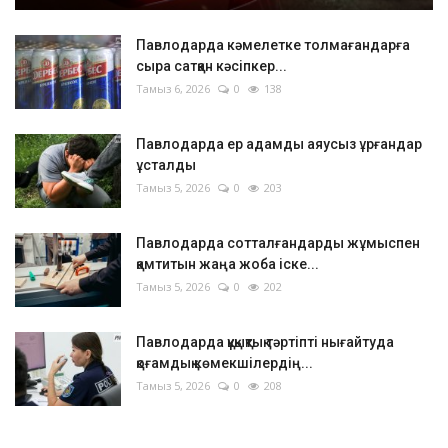
Павлодарда кәмелетке толмағандарға
сыра сатқан кәсіпкер...
Тамыз 6, 2026
0
138
Павлодарда ер адамды аяусыз ұрғандар
ұсталды
Тамыз 5, 2026
0
203
Павлодарда сотталғандарды жұмыспен
қамтитын жаңа жоба іске...
Тамыз 5, 2026
0
202
Павлодарда құқықтық тәртіпті нығайтуда
қоғамдық көмекшілердің...
Тамыз 5, 2026
0
208