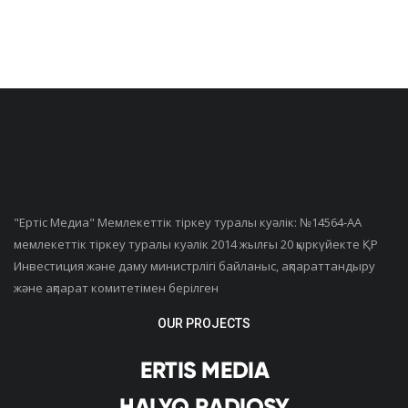
"Ертiс Медиа" Мемлекеттік тіркеу туралы куәлік: №14564-АА
мемлекеттік тіркеу туралы куәлік 2014 жылғы 20 қыркүйекте ҚР
Инвестиция және даму министрлігі байланыс, ақпараттандыру
және ақпарат комитетімен берілген
OUR PROJECTS