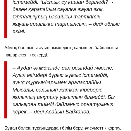
істемейді. "Ыстық су қашан беріледі?" -
деген қарапайым сауалға жауап жоқ.
Орталықтың басшысы тәртіптік
жауапкершілікке тартылсын, – деді облыс
әкімі.
Аймақ басшысы ауыл әкімдерінің халықпен байланысы
нашар екенін ескерді.
– Аудан әкімдігінде дәл осындай мәселе.
Ауыл әкімдері дұрыс жұмыс істемейді,
ауыл тұрғындарымен араласпайды.
Мысалы, салынып жатқан кіреберіс
жолының аяқталу уақытын білмейді. Біз
халықпен тиімді байланыс орнатуымыз
керек, – деді Асайын Байханов.
Бұдан бөлек, тұрғындардан білім беру, әлеуметтік қорғау,