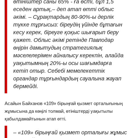
өтініштер саны 65% - ға өсті, бұл 1,5
еседен артық,– деп атап өтті облыс
әкімі. – Сұрақтардың 80-90%-ы дерлік
түкке тұрғысыз: біреудің үйінде бұтағын
кесу керек, біреуге қоқыс шығарып беру
қажет. Облыс әкімі ретінде Павлодар
өңірін дамытудың стратегиялық
мәселелерімен айналысу керекпін, алайда
уақытымның 20%-ы осы шағымдарға
кетіп отыр. Себебі мемелекеттік
органдар тұрғындардың сауалына жауап
бермейді.
Асайын Байханов «109» бірыңғай қызмет орталығының
жұмысына да көңілі толмай, өтініштерді уақытылы
қабылдамайтынын атап өтті.
– «109» бірыңғай қызмет орталығы жұмыс