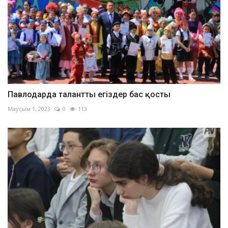
Павлодарда талантты егіздер бас қосты
Маусым 1, 2023
0
113