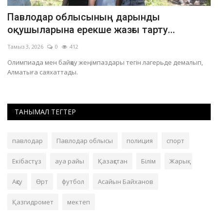
Павлодар облысының дарынды
П
оқушыларына ерекше жазғы тарту...
с
Тамыз 3, 2026
0
412
Та
Олимпиада мен байқау жеңімпаздары тегін лагерьде демалып,
Че
Алматыға саяхаттады.
бо
ТАНЫМАЛ ТЕГТЕР
павлодар
Павлодар облысы
полиция
спорт
Екібастұз
ауа райы
Қазақстан
Білім
Жарық
Ақсу
Өрт
футбол
Асайын Байханов
Қазгидромет
мектеп