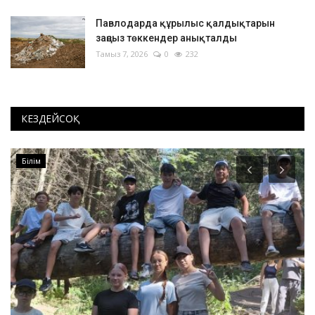
Павлодарда құрылыс қалдықтарын
заңсыз төккендер анықталды
Тамыз 7, 2026
0
232
КЕЗДЕЙСОҚ
Білім