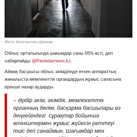
ОЙЫН-САУЫҚ
АРНАЙЫ ЖОБА
OFFICIAL
Фото: Константин Шелков
Облыс орталығында шағымдар саны 65% өсті, деп
Құрылтай
хабарлайды
@Pavlodarnews.kz.
Аймақ басшысы облыс әкімдігінде өткен аппараттық
Тілді тандаңыз
жиналыста мемлекеттік органдардың жұмыс сапасына
Қазақша
Русский
ерекше назар аударды.
– Әрбір әкім, әкімдік, мемлекеттік
органның бөлім, басқарма басшылары өз
деңгейіндегі сұрақтар бойынша
өтініштермен жұмыс жүйесін реттеуі
тиіс деп санаймын. Шағымдар мен