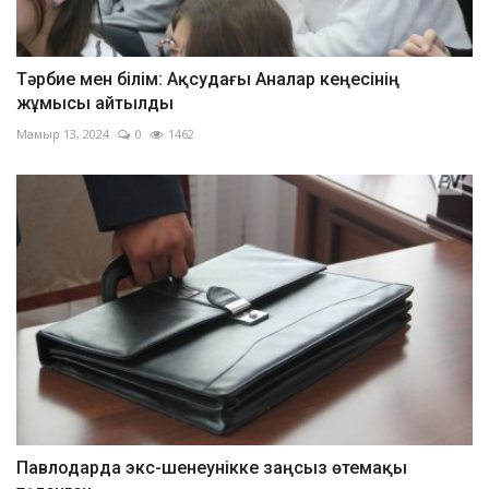
Тәрбие мен білім: Ақсудағы Аналар кеңесінің
жұмысы айтылды
Мамыр 13, 2024
0
1462
Павлодарда экс-шенеунікке заңсыз өтемақы