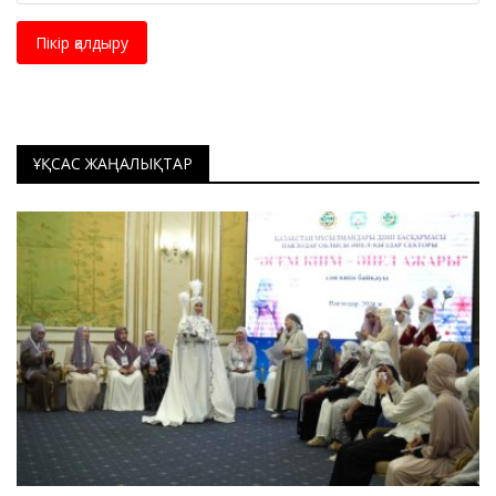
Пікір қалдыру
ҰҚСАС ЖАҢАЛЫҚТАР