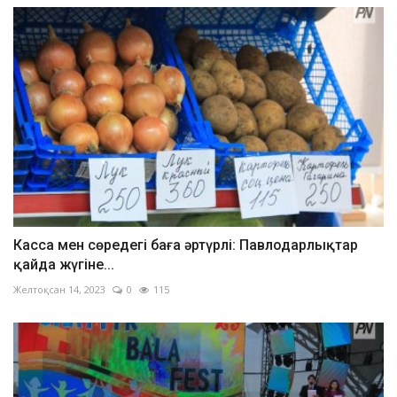
Касса мен сөредегі баға әртүрлі: Павлодарлықтар
қайда жүгіне...
Желтоқсан 14, 2023
0
115