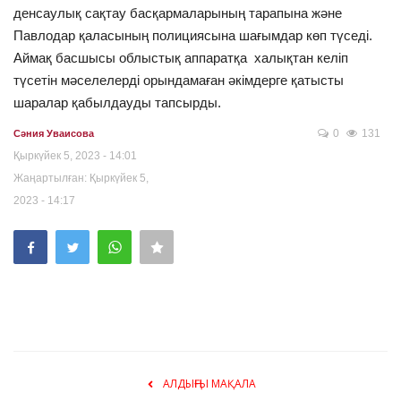
денсаулық сақтау басқармаларының тарапына және
Павлодар қаласының полициясына шағымдар көп түседі.
Аймақ басшысы облыстық аппаратқа халықтан келіп
түсетін мәселелерді орындамаған әкімдерге қатысты
шаралар қабылдауды тапсырды.
0
131
Сәния Уваисова
Қыркүйек 5, 2023 - 14:01
Жаңартылған: Қыркүйек 5,
2023 - 14:17
АЛДЫҢҒЫ МАҚАЛА