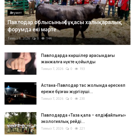
Әлеумет
Павлодар облысының бұқасы халықаралық
форумда екі мәрте...
Тамыз 8, 2026
0
144
Павлодарда көршілер арасындағы
жанжалға нүкте қойылды
Тамыз 7, 2026
0
193
Астана-Павлодар тас жолында өрескел
ереже бұзған жүргізуші...
Тамыз 7, 2026
0
230
Павлодарда «Таза қала – елдің байлығы»
экологиялық рейді...
Тамыз 7, 2026
0
221