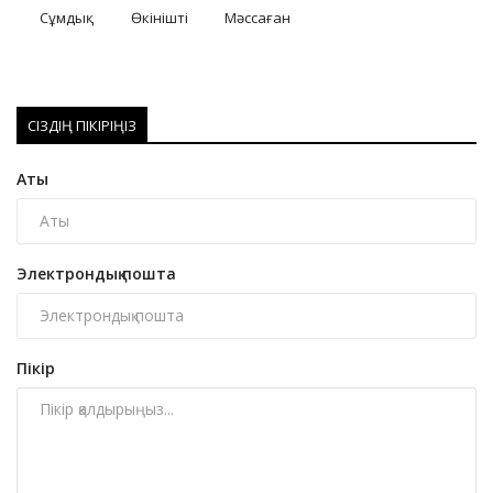
Сұмдық
Өкінішті
Мәссаған
СІЗДІҢ ПІКІРІҢІЗ
Аты
Электрондық пошта
Пікір