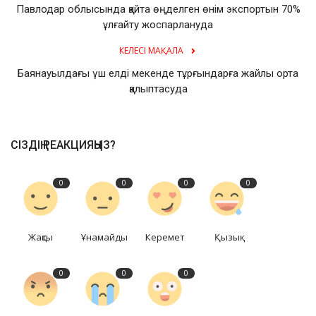
Павлодар облысында қайта өңделген өнім экспортын 70%
ұлғайту жоспарлануда
КЕЛЕСІ МАҚАЛА
Баянауылдағы үш елді мекенде тұрғындарға жайлы орта
қалыптасуда
СІЗДІҢ РЕАКЦИЯҢЫЗ?
0
0
0
0
Жақсы
Ұнамайды
Керемет
Қызық
0
0
0