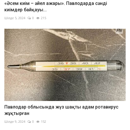
«Әсем киім – әйел ажары». Павлодарда сәнді
киімдер байқауы...
Шілде 5, 2024
0
215
Павлодар облысында жүз шақты адам ротавирус
жұқтырған
Шілде 9, 2024
0
152