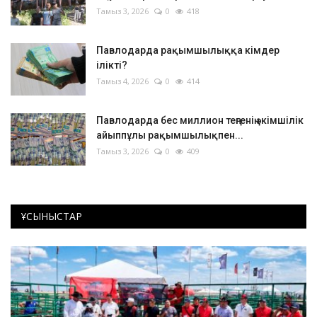
Тамыз 3, 2026
0
418
Павлодарда рақымшылыққа кімдер
ілікті?
Тамыз 4, 2026
0
414
Павлодарда бес миллион теңгенің әкімшілік
айыппұлы рақымшылықпен...
Тамыз 3, 2026
0
409
ҰСЫНЫСТАР