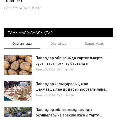
төленген
Сәуір 2, 2024
0
137
ТАНЫМАЛ ЖАҢАЛЫҚТАР
Осы аптада
Осы айда
Барлық уақыт
Павлодар облысында картоптың ерте
сұрыптарын жинау басталды
Тамыз 3, 2026
0
439
Павлодар халықаралық жас
шахматшылар додасының орталығына...
Тамыз 2, 2026
0
426
Павлодар облысының дарынды
оқушыларына ерекше жазғы тарту...