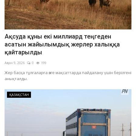
Ақсуда құны екі миллиард теңгеден
асатын жайылымдық жерлер халыққа
қайтарылды
Ақпан 9, 2026
0
199
Жер басқа тұлғаларға өзге мақсаттарда пайдалану үшін берілгені
анықталды.
ҚАЗАҚСТАН