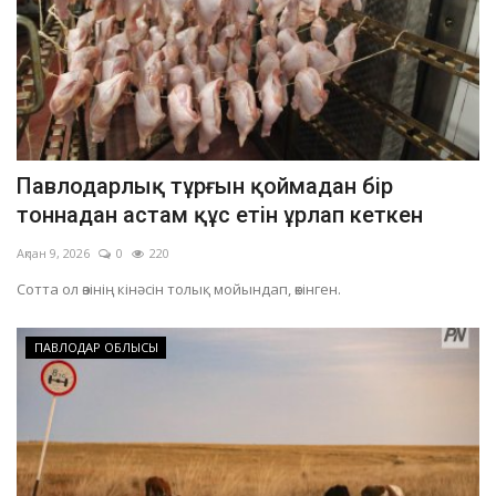
Павлодарлық тұрғын қоймадан бір
тоннадан астам құс етін ұрлап кеткен
Ақпан 9, 2026
0
220
Сотта ол өзінің кінәсін толық мойындап, өкінген.
ПАВЛОДАР ОБЛЫСЫ