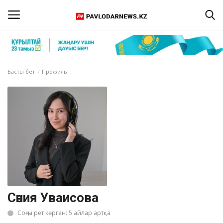
Кіру
Тіркелу
Басты бет
Профиль
Басты бет
Бізбен байланыс
ПАВЛОДАР ОБЛЫСЫ
ҚАЗАҚСТАН
ӘЛЕМ
Сәния Уваисова
Соңғы рет көрген: 5 айлар артқа
Спорт