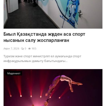
Биыл Қазақстанда жүзден аса спорт
нысанын салу жоспарланған
Ақпан 7, 2026
0
905
Туризм және спорт министрлігі ел аумағында спорт
инфрақұрылымын дамыту бағытындағы...
Мәдениет