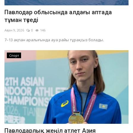
Павлодар облысында алдағы аптада
тұман түседі
Ақпан 9, 2026
0
146
7–13 ақпан аралығында ауа райы тұрақсыз болады.
Спорт
Павлодарлық жеңіл атлет Азия