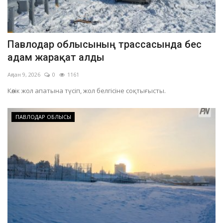
Павлодар облысының трассасында бес
адам жарақат алды
Ақпан 9, 2026
0
1161
Көлік жол апатына түсіп, жол белгісіне соқтығысты.
ПАВЛОДАР ОБЛЫСЫ