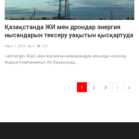
Қазақстанда ЖИ мен дрондар энергия
нысандарын тексеру уақытын қысқартуда
Ақпан 7, 2026
0
319
«aiEnergo» ЖШС-мен жасалған меморандум аясында «Алатау
Жарық Компаниясы» АҚ базасында...
1
2
3
›
»