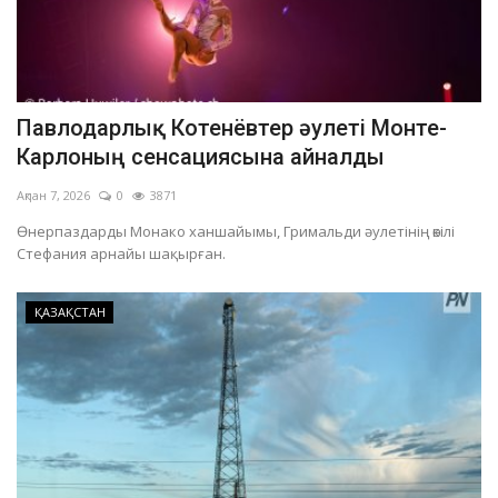
Павлодарлық Котенёвтер әулеті Монте-
Карлоның сенсациясына айналды
Ақпан 7, 2026
0
3871
Өнерпаздарды Монако ханшайымы, Гримальди әулетінің өкілі
Стефания арнайы шақырған.
ҚАЗАҚСТАН