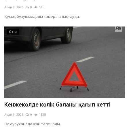
Ақпан 9, 2026
0
145
Құқық бұзушыларды камера анықтауда.
Оқиға
Кенжекөлде көлік баланы қағып кетті
Ақпан 9, 2026
0
1135
Ол ауруханада жан тапсырды.