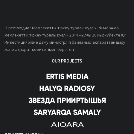
"Ертiс Медиа" Мемлекеттік тіркеу туралы куәлік: №14564-АА
мемлекеттік тіркеу туралы куәлік 2014 жылғы 20 қыркүйекте ҚР
Инвестиция және даму министрлігі байланыс, ақпараттандыру
және ақпарат комитетімен берілген
OUR PROJECTS