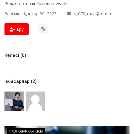
Редактор тілші Pavlodarnews.kz
ОЙЫН-САУЫҚ
Бері мүше Қантар 30, 2023
s_070_map@mail.ru
АРНАЙЫ ЖОБА
Еру
OFFICIAL
Келесі (0)
Құрылтай
Тілді тандаңыз
Ізбасарлар (2)
Қазақша
Русский
ПАВЛОДАР ОБЛЫСЫ