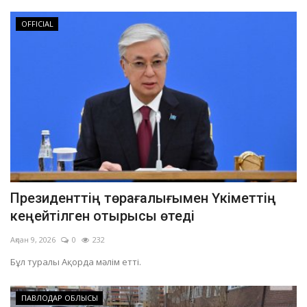
OFFICIAL
Президенттің төрағалығымен Үкіметтің
кеңейтілген отырысы өтеді
Ақпан 9, 2026
0
232
Бұл туралы Ақорда мәлім етті.
ПАВЛОДАР ОБЛЫСЫ