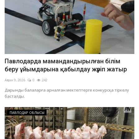
Павлодарда мамандандырылған білім
беру ұйымдарына қабылдау жүріп жатыр
Ақпан 9, 2026
0
242
Дарынды балаларға арналған мектептерге конкурсқа тіркелу
басталды.
ПАВЛОДАР ОБЛЫСЫ