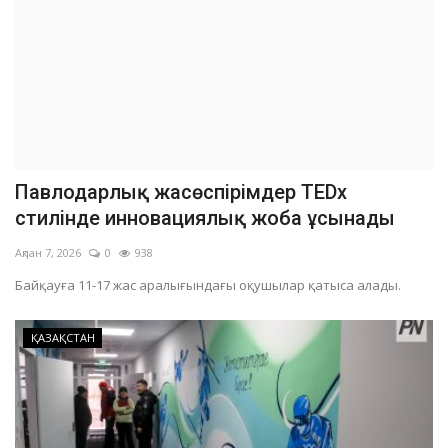
Павлодарлық жасөспірімдер TEDx
стилінде инновациялық жоба ұсынады
Ақпан 7, 2026
0
938
Байқауға 11-17 жас аралығындағы оқушылар қатыса алады.
ҚАЗАҚСТАН