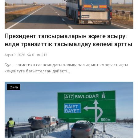
Президент тапсырмаларын жүзеге асыру:
елде транзиттік тасымалдау көлемі артты
Ақпан 9, 2026
0
217
Бұл – логистика саласындағы халықаралық ынтымақтастықты
кеңейтуге бағытталған дәйекті...
Оқиға