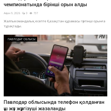
чемпионатында бірінші орын алды
Ақпан 9, 2026
0
737
Жалпыкомандалық есепте Қазақстан құрамасы төртінші орынға
тұрақтады.
ПАВЛОДАР ОБЛЫСЫ
Павлодар облысында телефон қолданған
үш жүз жүргізуші жазаланды