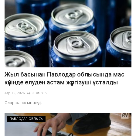
Жыл басынан Павлодар облысында мас
күйінде елуден астам жүргізуші ұсталды
Ақпан 9, 2026
0
395
Олар жазасын өтеді.
ПАВЛОДАР ОБЛЫСЫ