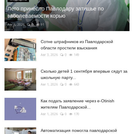
Лето принесло Павлодару затишье по
заболеваемости корью
Авг 6, 2026
0
91
Сотне штрафников из Павлодарской
области простили взыскания
Авг 3, 2026
0
149
Сколько детей 1 сентября впервые сядут за
школьную парту...
Авг 1, 2026
0
643
Как подать заявление через e-Otinish
жителям Павлодарской...
Авг 1, 2026
0
170
Автоматизация помогла павлодарской