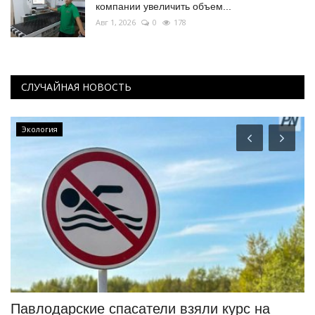
компании увеличить объем...
Авг 1, 2026
0
178
СЛУЧАЙНАЯ НОВОСТЬ
Экология
Павлодарские спасатели взяли курс на
«