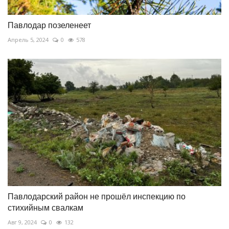
Павлодар позеленеет
Апрель 5, 2024
0
578
Павлодарский район не прошёл инспекцию по
стихийным свалкам
Авг 9, 2024
0
132