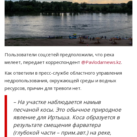
СПОРТ
Чек-лист
РАЗВЛЕЧЕНИЯ
Пользователи соцсетей предположили, что река
OFFICIAL
мелеет, передает корреспондент
@Pavlodarnews.kz
.
Как ответили в пресс-службе областного управления
Курултай
недропользования, окружающей среды и водных
ресурсов, причин для тревоги нет.
Язык
Қазақша
Русский
– На участке наблюдается намыв
песчаной косы. Это обычное природное
явление для Иртыша. Коса образуется в
результате смещения фарватера
(глубокой части – прим.авт.) на реке,