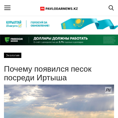
Войти
Регистрация
Главная
Экология
Обратная связь
Почему появился песок
ПАВЛОДАРСКАЯ ОБЛАСТЬ
посреди Иртыша
КАЗАХСТАН
МИР
СПЕЦПРОЕКТЫ