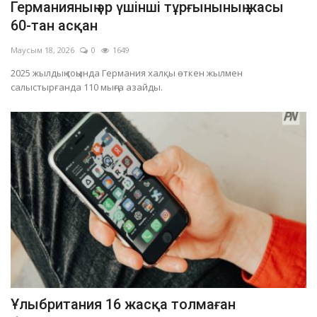
Германияның әр үшінші тұрғынының жасы
60-тан асқан
Маусым 18, 2026
0
1649
2025 жылдың соңында Германия халқы өткен жылмен
салыстырғанда 110 мыңға азайды.
Ұлыбритания 16 жасқа толмаған