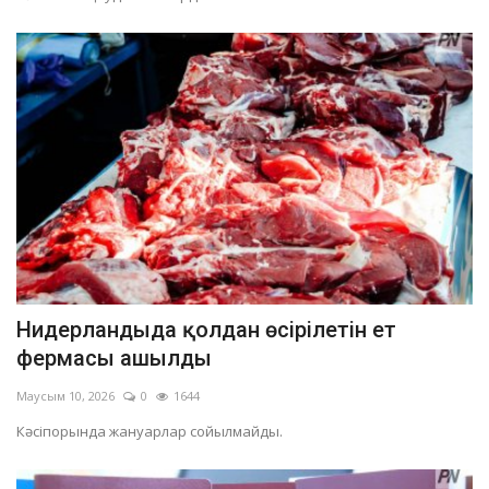
Нидерландыда қолдан өсірілетін ет
фермасы ашылды
Маусым 10, 2026
0
1644
Кәсіпорында жануарлар сойылмайды.