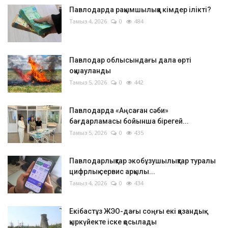
Павлодарда рақымшылыққа кімдер ілікті?
Тамыз 4, 2026
0
484
Павлодар облысындағы дала өрті
оқшауланды
Тамыз 5, 2026
0
442
Павлодарда «Аңсаған сәби»
бағдарламасы бойынша бірегей...
Тамыз 5, 2026
0
435
Павлодарлықтар экобұзушылықтар туралы
цифрлық сервис арқылы...
Тамыз 4, 2026
0
434
Екібастұз ЖЭО-дағы соңғы екі қазандық
қыркүйекте іске қосылады