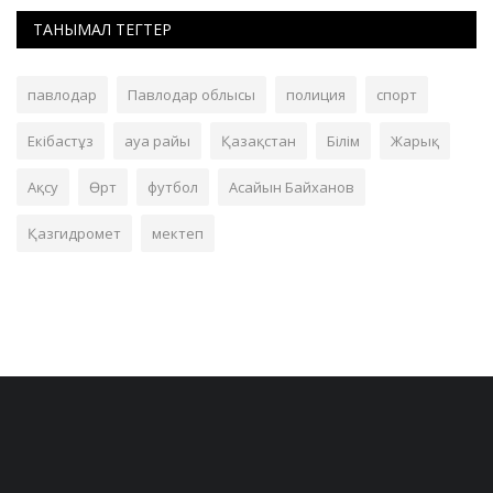
ТАНЫМАЛ ТЕГТЕР
павлодар
Павлодар облысы
полиция
спорт
Екібастұз
ауа райы
Қазақстан
Білім
Жарық
Ақсу
Өрт
футбол
Асайын Байханов
Қазгидромет
мектеп