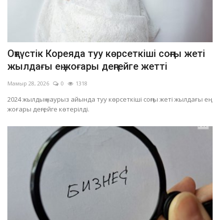
Оңтүстік Кореяда туу көрсеткіші соңғы жеті
жылдағы ең жоғары деңгейге жетті
Мамыр 28, 2026
0
1318
2024 жылдың наурыз айында туу көрсеткіші соңғы жеті жылдағы ең
жоғары деңгейге көтерілді.