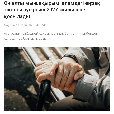
Он алты мың шақырым: әлемдегі ең ұзақ
ОЙЫН-САУЫҚ
тікелей әуе рейсі 2027 жылы іске
қосылады
АРНАЙЫ ЖОБА
Маусым 19, 2026
0
1619
Аустралияның Сидней қаласы мен Ұлыбританияның Лондон
OFFICIAL
қаласын байланыстырады.
Құрылтай
Тілді тандаңыз
Қазақша
Русский