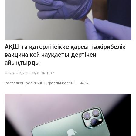
АҚШ-та қатерлі ісікке қарсы тәжірибелік
вакцина кей науқасты дертінен
айықтырды
Маусым 2, 2026
0
1537
Расталған реакцияның жалпы көлемі — 42%.