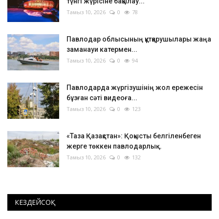
түнгі жүрісіне бақылау...
Тамыз 10, 2026
0
78
Павлодар облысының құтқарушылары жаңа
заманауи катермен...
Тамыз 10, 2026
0
94
Павлодарда жүргізушінің жол ережесін
бұзған сәті видеоға...
Тамыз 10, 2026
0
123
«Таза Қазақстан»: Қоқысты белгіленбеген
жерге төккен павлодарлық...
Тамыз 10, 2026
0
132
КЕЗДЕЙСОҚ