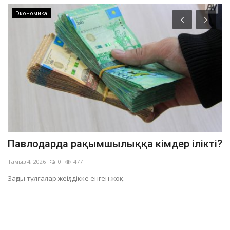
Экономика
Павлодарда рақымшылыққа кімдер ілікті?
П
ж
Тамыз 4, 2026
0
477
Та
Заңды тұлғалар жеңілдікке енген жоқ.
Өң