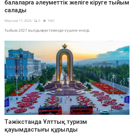
балаларға әлеуметтік желіге кіруге тыйым
салады
Маусым 17, 2026
0
1661
Тыйым 2027 жылдың көктемінде күшіне енеді.
Тәжікстанда Ұлттық туризм
қауымдастығы құрылды