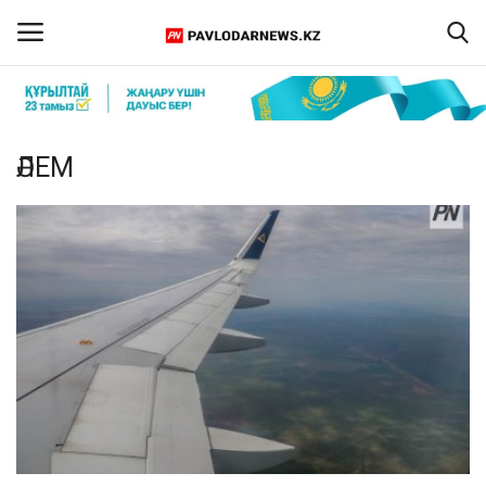
Кіру
Тіркелу
ӘЛЕМ
Басты бет
Бізбен байланыс
ПАВЛОДАР ОБЛЫСЫ
ҚАЗАҚСТАН
ӘЛЕМ
Спорт