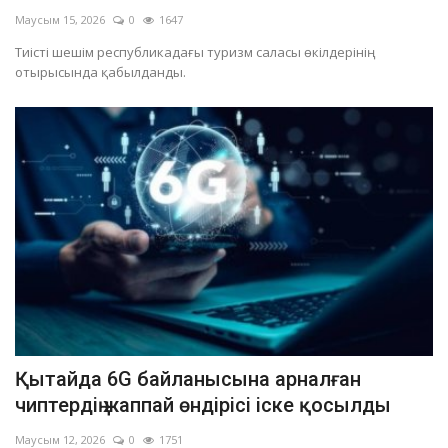
Маусым 15, 2026
0
1647
Тиісті шешім республикадағы туризм саласы өкілдерінің
отырысында қабылданды.
Қытайда 6G байланысына арналған
чиптердің жаппай өндірісі іске қосылды
Маусым 12, 2026
0
1751