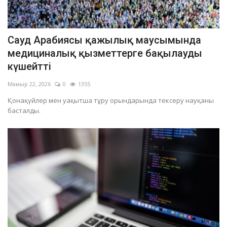
Сауд Арабиясы қажылық маусымында
медициналық қызметтерге бақылауды
күшейтті
Мамыр 22, 2026
0
1355
Қонақүйлер мен уақытша тұру орындарында тексеру науқаны
басталды.