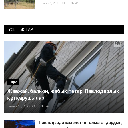
Тамыз 5, 2026
0
410
ҰСЫНЫСТАР
Оқиға
Жағажай, балкон, жабық пәтер: Павлодарлық
құтқарушылар...
Тамыз 10, 2026
0
76
Павлодарда кәмелетке толмағандардың