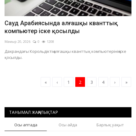
Сауд Арабиясында алғашқы кванттық
компьютер іске қосылды
Мамыр 20, 2026
0
1208
Дахрандағы Корольдіктің алғашқы кванттық компьютерінің іске
қосылды.
«
‹
1
2
3
4
›
»
ТАНЫМАЛ ЖАҢАЛЫҚТАР
Осы аптада
Осы айда
Барлық уақыт