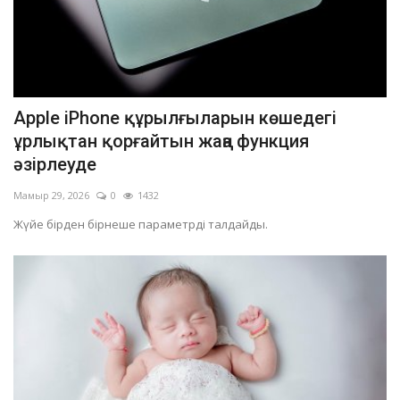
Apple iPhone құрылғыларын көшедегі
ұрлықтан қорғайтын жаңа функция
әзірлеуде
Мамыр 29, 2026
0
1432
Жүйе бірден бірнеше параметрді талдайды.