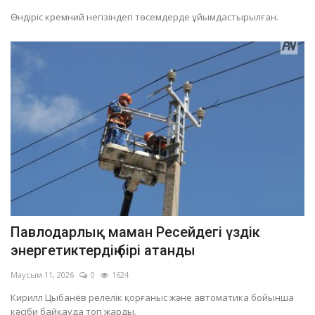
Өндіріс кремний негізіндегі төсемдерде ұйымдастырылған.
Павлодарлық маман Ресейдегі үздік
энергетиктердің бірі атанды
Маусым 11, 2026
0
1624
Кирилл Цыбанёв релелік қорғаныс және автоматика бойынша
кәсіби байқауда топ жарды.