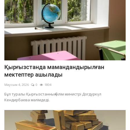
Қырғызстанда мамандандырылған
мектептер ашылады
Маусым 4, 2026
0
1804
Бұл туралы Қырғызстанның білім министрі Догдуркүл
Кендирбаева мәлімдеді.