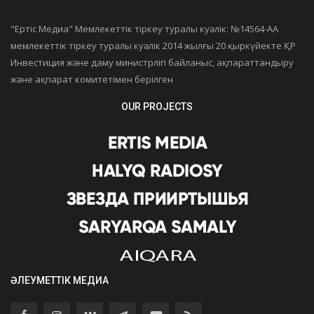
"Ертiс Медиа" Мемлекеттік тіркеу туралы куәлік: №14564-АА
мемлекеттік тіркеу туралы куәлік 2014 жылғы 20 қыркүйекте ҚР
Инвестиция және даму министрлігі байланыс, ақпараттандыру
және ақпарат комитетімен берілген
OUR PROJECTS
ӘЛЕУМЕТТІК МЕДИА