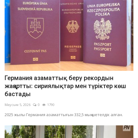
Германия азаматтық беру рекордын
жаңартты: сириялықтар мен түріктер көш
бастады
Маусым 5, 2026
0
1790
2025 жылы Германия азаматтығын 332,5 мың шетелдік алған.