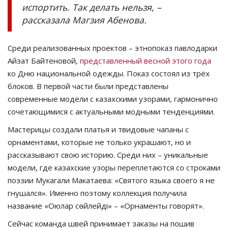
испортить. Так делать нельзя,
–
рассказала Магзия Абенова.
Среди реализованных проектов
–
этнопоказ павлодарки
Айзат Байтеновой,
представленный весной этого года
ко Дню национальной одежды. Показ состоял из трёх
блоков. В первой части были представлены
современные модели с казахскими узорами, гармонично
сочетающимися с актуальными модными тенденциями.
Мастерицы создали платья и твидовые чапаны с
орнаментами, которые не только украшают, но и
рассказывают свою историю. Среди них
–
уникальные
модели, где казахские узоры переплетаются со строками
поэзии Мукагали Макатаева:
«
Святого языка своего я не
гнушался
».
Именно поэтому коллекция получила
название
«
Оюлар сөйлейді
»
–
«
Орнаменты говорят
».
Сейчас команда швей принимает заказы на пошив