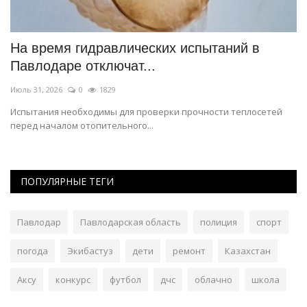
На время гидравлических испытаний в
«
Павлодаре отключат...
о
Июль 31, 2026
0
1829
Ию
Испытания необходимы для проверки прочности теплосетей
Ко
перед началом отопительного...
ра
ПОПУЛЯРНЫЕ ТЕГИ
Павлодар
Павлодарская область
полиция
спорт
погода
Экибастуз
дети
ремонт
Казахстан
Аксу
конкурс
футбол
дчс
облачно
школа