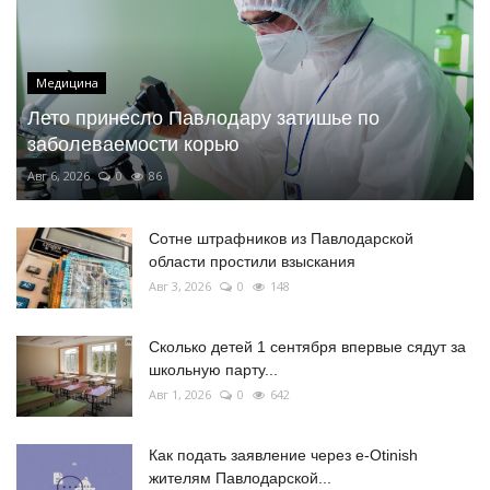
Медицина
Лето принесло Павлодару затишье по
заболеваемости корью
Авг 6, 2026
0
86
Сотне штрафников из Павлодарской
области простили взыскания
Авг 3, 2026
0
148
Сколько детей 1 сентября впервые сядут за
школьную парту...
Авг 1, 2026
0
642
Как подать заявление через e-Otinish
жителям Павлодарской...