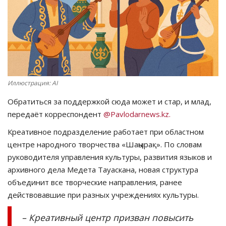
СПОРТ
Чек-лист
РАЗВЛЕЧЕНИЯ
Иллюстрация: AI
OFFICIAL
Обратиться за поддержкой сюда может и стар, и млад,
передаёт корреспондент
@Pavlodarnews.kz.
Курултай
Креативное подразделение работает при областном
центре народного творчества
«
Шаңырақ
».
По словам
Язык
руководителя управления культуры, развития языков и
Қазақша
Русский
архивного дела Медета Тауаскана, новая структура
объединит все творческие направления, ранее
действовавшие при разных учреждениях культуры.
–
Креативный центр призван повысить