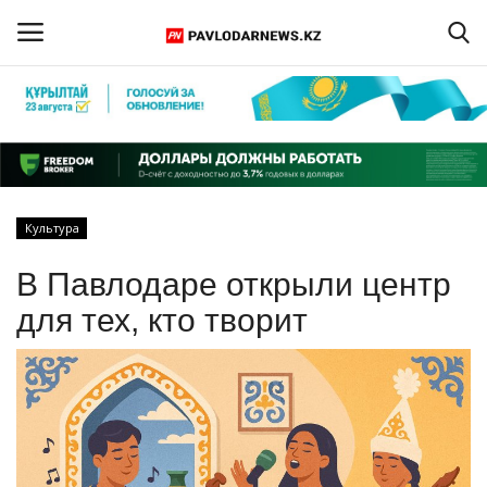
Войти
Регистрация
Главная
Культура
Обратная связь
В Павлодаре открыли центр
ПАВЛОДАРСКАЯ ОБЛАСТЬ
для тех, кто творит
КАЗАХСТАН
МИР
СПЕЦПРОЕКТЫ