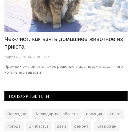
Чек-лист: как взять домашнее животное из
П
приюта
д
Март 17, 2026
0
1477
Фе
Прежде чем принять такое решение, надо подумать, для чего
Ту
хотите его завести
ПОПУЛЯРНЫЕ ТЕГИ
Павлодар
Павлодарская область
полиция
спорт
погода
Экибастуз
дети
ремонт
Казахстан