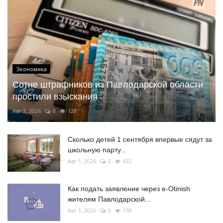
Экономика
Сотне штрафников из Павлодарской области
простили взыскания
Авг 3, 2026
0
128
Сколько детей 1 сентября впервые сядут за
школьную парту...
Авг 1, 2026
0
632
Как подать заявление через e-Otinish
жителям Павлодарской...
Авг 1, 2026
0
159