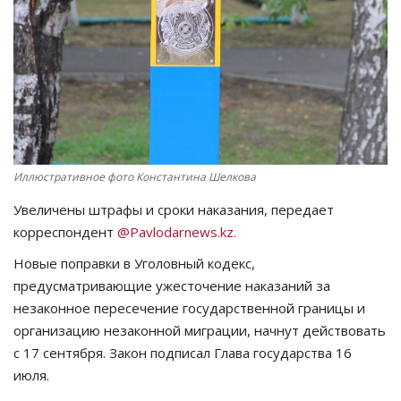
СПОРТ
Чек-лист
РАЗВЛЕЧЕНИЯ
OFFICIAL
Иллюстративное фото Константина Шелкова
Увеличены штрафы и сроки наказания, передает
Курултай
корреспондент
@Pavlodarnews.kz.
Язык
Новые поправки в Уголовный кодекс,
предусматривающие ужесточение наказаний за
Қазақша
Русский
незаконное пересечение государственной границы и
организацию незаконной миграции, начнут действовать
с 17 сентября. Закон подписал Глава государства 16
июля.