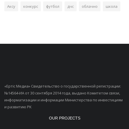
Аксу
конкурс
футбол
дчс
облачно
школа
«Ертiс Медиа» Свидетельство о государственной регистрации:
№14564-ИА от 30 сентября 2014 года, выдано Комитетом связи,
информатизации и информации Министерства по инвестициям
и развитию РК
OUR PROJECTS