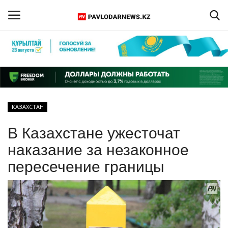
Войти
Регистрация
Главная
КАЗАХСТАН
Обратная связь
В Казахстане ужесточат
ПАВЛОДАРСКАЯ ОБЛАСТЬ
наказание за незаконное
пересечение границы
КАЗАХСТАН
МИР
СПЕЦПРОЕКТЫ