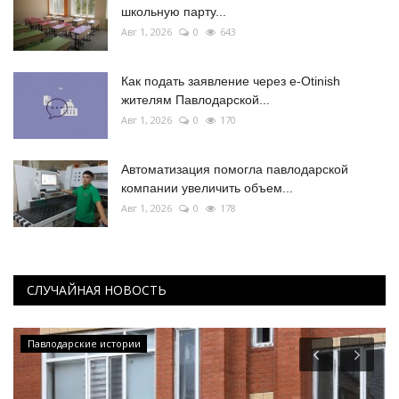
школьную парту...
Авг 1, 2026
0
643
Как подать заявление через e-Otinish
жителям Павлодарской...
Авг 1, 2026
0
170
Автоматизация помогла павлодарской
компании увеличить объем...
Авг 1, 2026
0
178
СЛУЧАЙНАЯ НОВОСТЬ
Павлодарские истории