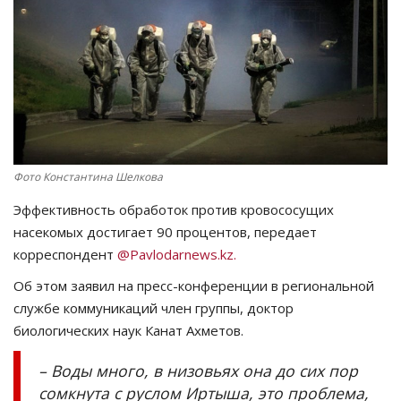
СПОРТ
Чек-лист
РАЗВЛЕЧЕНИЯ
OFFICIAL
Фото Константина Шелкова
Эффективность обработок против кровососущих
Курултай
насекомых достигает 90 процентов, передает
корреспондент
@Pavlodarnews.kz.
Язык
Об этом заявил на пресс-конференции в региональной
Қазақша
Русский
службе коммуникаций член группы, доктор
биологических наук Канат Ахметов.
– Воды много, в низовьях она до сих пор
сомкнута с руслом Иртыша, это проблема,