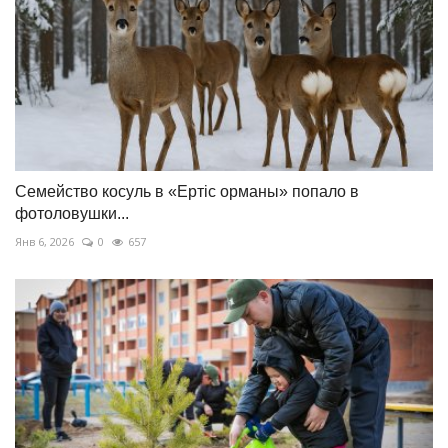
Семейство косуль в «Ертіс орманы» попало в
фотоловушки...
Янв 6, 2026
0
657