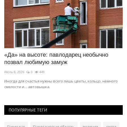
«Да» на высоте: павлодарец необычно
К
позвал любимую замуж
к
Июль 8, 2026
0
449
Ма
но
Иногда для счастья нужны всего лишь цветы, кольцо, немного
Бл
смелости и… автовышка.
со
ПОПУЛЯРНЫЕ ТЕГИ
Павлодар
Павлодарская область
полиция
спорт