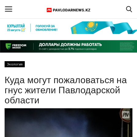
Войти
Регистрация
Главная
Экология
Обратная связь
Куда могут пожаловаться на
ПАВЛОДАРСКАЯ ОБЛАСТЬ
гнус жители Павлодарской
области
КАЗАХСТАН
МИР
СПЕЦПРОЕКТЫ