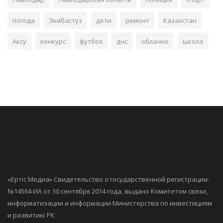
погода
Экибастуз
дети
ремонт
Казахстан
Аксу
конкурс
футбол
дчс
облачно
школа
«Ертiс Медиа» Свидетельство о государственной регистрации:
№14564-ИА от 30 сентября 2014 года, выдано Комитетом связи,
информатизации и информации Министерства по инвестициям
и развитию РК