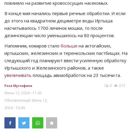
повлияло на развитие кровососущих насекомых.
В конце мая начались первые речные обработки. И если
до этого на квадратном дециметре воды Иртыша
насчитывалось 1700 личинок мошки, то после
дезинсекции число уменьшилось на 80 процентов.
Напомним, комаров стало
больше
на актогайских,
иртышских, железинских и теренкольских пастбищах. На
следующий год планируют ввести усиленную обработку
Иртышского и Железинского районов, а также
увеличивать
площадь авиаобработок на 23 тысячи га.
0
213
Роза Мустафина
Июнь 12, 2024 - 11:43
Обновленный: Июнь 12,
2024 - 10:44