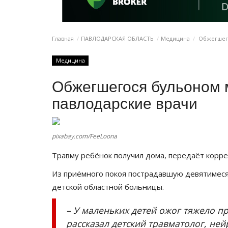
Главная
ПАВЛОДАРСКАЯ ОБЛАСТЬ
Медицина
Обжегшего
Медицина
Обжегшегося бульоном 
павлодарские врачи
pixabay.com/FeeLoona
Травму ребёнок получил дома, передаёт корр
Из приёмного покоя пострадавшую девятимес
детской областной больницы.
– У маленьких детей ожог тяжело п
рассказал детский травматолог, не