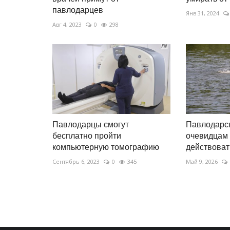
павлодарцев
Янв 31, 2024
Авг 4, 2023
0
298
Павлодарцы смогут
Павлодарск
бесплатно пройти
очевидцам 
компьютерную томографию
действовать
Сентябрь 6, 2023
0
345
Май 9, 2026