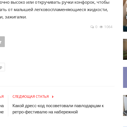
очно высоко или откручивать ручки конфорок, чтобы
ятать от малышей легковоспламеняющиеся жидкости,
и, зажигалки.
0
1064
ар
ЬЯ
СЛЕДУЮЩАЯ СТАТЬЯ
на
Какой дресс-код посоветовали павлодарцам к
ие
ретро-фестивалю на набережной