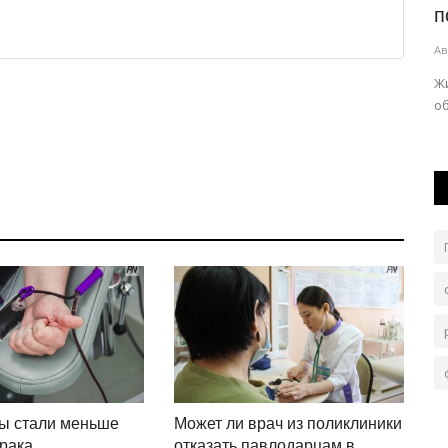
«краны» чёрного водного...
п
Авг 6, 2026
0
64
Ав
..
По сравнению с прошлым годом, случаев нелегального
Жи
орошения стало в 3,5 раза меньше.
о
ы стали меньше
Может ли врач из поликлиники
 рака
отказать павлодарцам в