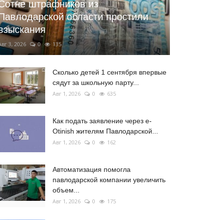
Сотне штрафников из
Павлодарской области простили
взыскания
Авг 3, 2026
0
135
Сколько детей 1 сентября впервые
сядут за школьную парту...
Авг 1, 2026
0
635
Как подать заявление через e-
Otinish жителям Павлодарской...
Авг 1, 2026
0
162
Автоматизация помогла
павлодарской компании увеличить
объем...
Авг 1, 2026
0
175