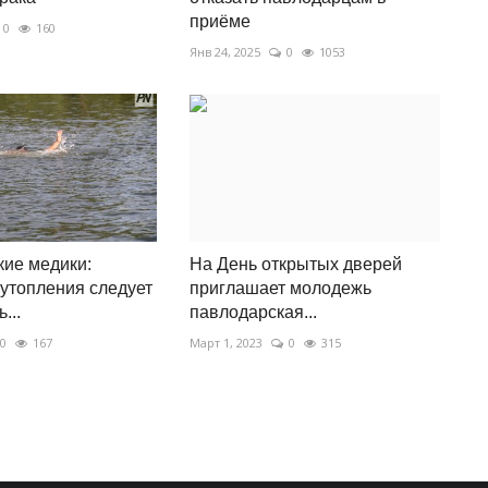
приёме
0
160
Янв 24, 2025
0
1053
ие медики:
На День открытых дверей
утопления следует
приглашает молодежь
...
павлодарская...
0
167
Март 1, 2023
0
315