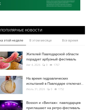
ПОПУЛЯРНЫЕ НОВОСТИ
на этой неделе
В этом месяце
Все время
Жителей Павлодарской области
порадует арбузный фестиваль
Авг 4, 2026
0
1767
На время гидравлических
испытаний в Павлодаре отключат...
Июль 31, 2026
0
1752
Bosson и «Винтаж»: павлодарцев
приглашают на ретро-фестиваль