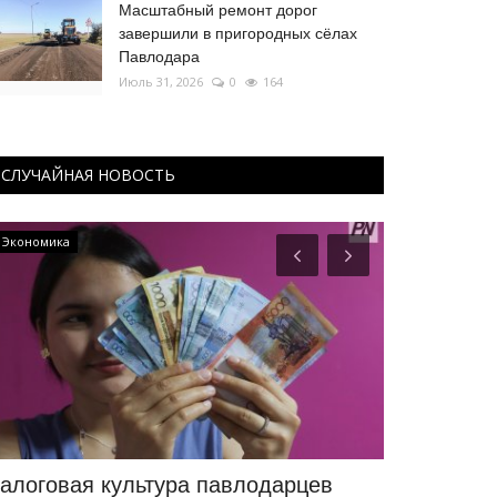
Масштабный ремонт дорог
завершили в пригородных сёлах
Павлодара
Июль 31, 2026
0
164
СЛУЧАЙНАЯ НОВОСТЬ
Экономика
РАЗВЛЕЧЕНИЯ
алоговая культура павлодарцев
Bosson и 