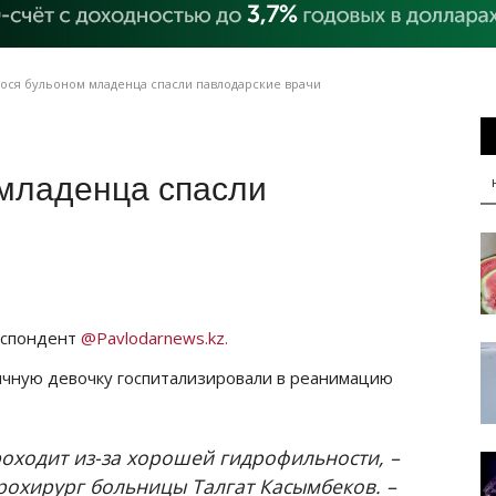
ся бульоном младенца спасли павлодарские врачи
младенца спасли
еспондент
@Pavlodarnews.kz.
ячную девочку госпитализировали в реанимацию
роходит из-за хорошей гидрофильности, –
йрохирург больницы Талгат Касымбеков. –