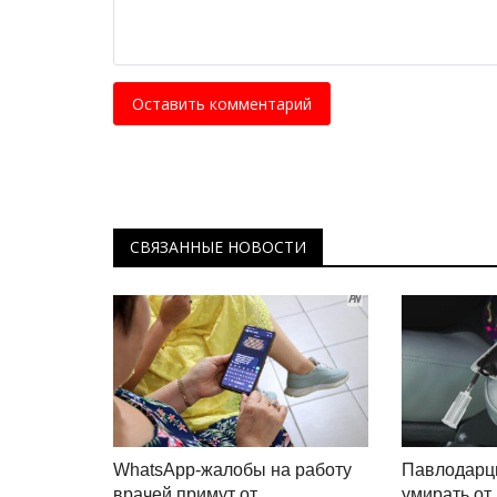
Дек 23, 2023
0
28671
Стирая пыль со старенького устройства,
корреспондент Pavlodarnews.kz вспоминает.
Оставить комментарий
СВЯЗАННЫЕ НОВОСТИ
WhatsApp-жалобы на работу
Павлодарц
врачей примут от
умирать от