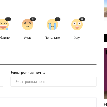
1
0
0
0
абавно
Ужас
Печально
Уау
Развитие
Электронная почта
В Павлодарской области перекрыли
Н