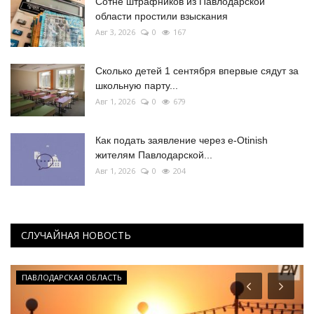
Сотне штрафников из Павлодарской
области простили взыскания
Авг 3, 2026
0
167
Сколько детей 1 сентября впервые сядут за
школьную парту...
Авг 1, 2026
0
679
Как подать заявление через e-Otinish
жителям Павлодарской...
Авг 1, 2026
0
204
СЛУЧАЙНАЯ НОВОСТЬ
ПАВЛОДАРСКАЯ ОБЛАСТЬ