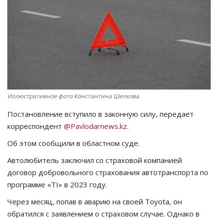
СПОРТ
Чек-лист
РАЗВЛЕЧЕНИЯ
OFFICIAL
Иллюстративное фото Константина Шелкова
Постановление вступило в законную силу, передает
Курултай
корреспондент
@Pavlodarnews.kz.
Язык
Об этом сообщили в областном суде.
Қазақша
Русский
Автолюбитель заключил со страховой компанией
договор добровольного страхования автотранспорта по
программе «ТI» в 2023 году.
Через месяц, попав в аварию на своей Toyota, он
обратился с заявлением о страховом случае. Однако в