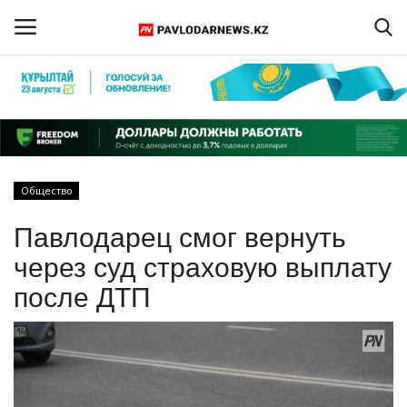
Войти
Регистрация
Главная
Общество
Обратная связь
Павлодарец смог вернуть
ПАВЛОДАРСКАЯ ОБЛАСТЬ
через суд страховую выплату
после ДТП
КАЗАХСТАН
МИР
СПЕЦПРОЕКТЫ