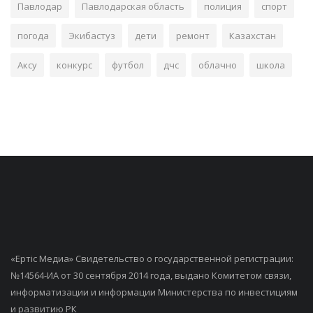
Павлодар
Павлодарская область
полиция
спорт
погода
Экибастуз
дети
ремонт
Казахстан
Аксу
конкурс
футбол
дчс
облачно
школа
«Ертiс Медиа» Свидетельство о государственной регистрации:
№14564-ИА от 30 сентября 2014 года, выдано Комитетом связи,
информатизации и информации Министерства по инвестициям
и развитию РК