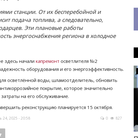
ями станции. От их бесперебойной и
ит подача топлива, а следовательно,
лодарцев. Эти плановые работы
ность энергоснабжения региона в холодное
ее здесь начали
капремонт
осветлителя №2
 надежность оборудования и его энергоэффективность.
Инфраструктура
для осветлённой воды, шламоотделитель, обновить
 антикоррозийное покрытие, которое значительно
 затраты на его обслуживание.
авершить реконструкцию планируется 15 октября.
24, 2025 - 20:58
0
827