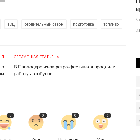
ень
Коммунальный парк Павлодара
П
цертом
пополнился новой техникой
в
Авг 5, 2026
0
263
Ав
ТЭЦ
отопительный сезон
подготовка
топливо
На улицах областного центра используются
И
современные пылесосы.
ЬЯ
СЛЕДУЮЩАЯ СТАТЬЯ
 о
В Павлодаре из-за ретро-фестиваля продлили
ом
работу автобусов
0
0
0
0
абавно
Ужас
Печально
Уау