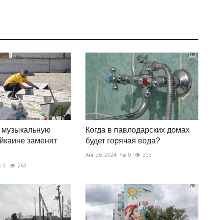
 музыкальную
Когда в павлодарских домах
йкаине заменят
будет горячая вода?
Авг 26, 2024
0
303
0
263