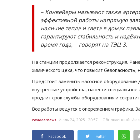
– Конвейеры называют также артери
эффективной работы напрямую завис
наличие тепла и света в домах пав
гарантируют стабильность и надёж
время года, – говорят на ТЭЦ-3.
На станции продолжается реконструкция. Ран
химического цеха, что повысит безопасность,
РАЗВЛЕЧЕНИЯ
Предстоит заменить насосное оборудование 
внутренние устройства, нанести специальное
продлит срок службы оборудования и сократит
Все работы ведутся с опережением графика. З
Июль 24, 2025 - 20:57
Обновленный: Июль 
Pavlodarnews
Facebook
Twitter