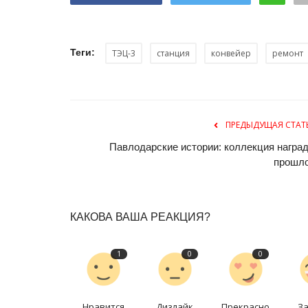
В Павлодаре Национальный д
домбры отметят большим кон
Июль 3, 2026
0
151
Теги:
ТЭЦ-3
станция
конвейер
ремонт
Праздничное действо развернётся на «Ertis
Promenade».
ПРЕДЫДУЩАЯ СТАТ
Павлодарские истории: коллекция наград
прошл
КАКОВА ВАША РЕАКЦИЯ?
1
0
0
Нравится
Дизлайк
Прекрасно
З