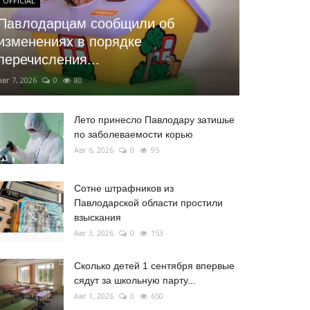
OFFICIAL
Павлодарцам сообщили об
изменениях в порядке
перечисления...
Авг 7, 2026
0
80
Лето принесло Павлодару затишье
по заболеваемости корью
Авг 6, 2026
0
95
Сотне штрафников из
Павлодарской области простили
взыскания
Авг 3, 2026
0
153
Сколько детей 1 сентября впервые
сядут за школьную парту...
Авг 1, 2026
0
650