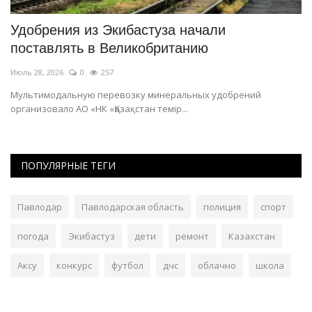
В Павлодаре Национальный день домбры
П
отметят большим концертом
п
Июль 3, 2026
0
151
Ма
Праздничное действо развернётся на «Ertis Promenade».
В 
пр
ПОПУЛЯРНЫЕ ТЕГИ
Павлодар
Павлодарская область
полиция
спорт
погода
Экибастуз
дети
ремонт
Казахстан
Аксу
конкурс
футбол
дчс
облачно
школа