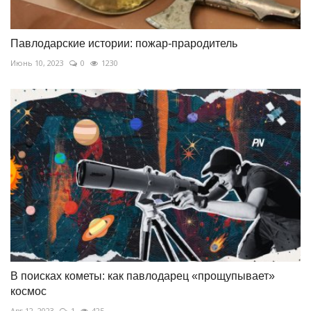
Павлодарские истории: пожар-прародитель
Июнь 10, 2023
0
1230
В поисках кометы: как павлодарец «прощупывает»
космос
Авг 12, 2023
1
425