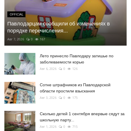
OFFICIAL
Павлодарцам сообщили об изменениях в
порядке перечисления...
Авг 7, 2026
0
167
Лето принесло Павлодару затишье по
заболеваемости корью
Авг 6, 2026
0
126
Сотне штрафников из Павлодарской
области простили взыскания
Авг 3, 2026
0
175
Сколько детей 1 сентября впервые сядут за
школьную парту...
Авг 1, 2026
0
715