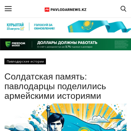
Войти
Регистрация
Главная
Павлодарские истории
Обратная связь
Солдатская память:
ПАВЛОДАРСКАЯ ОБЛАСТЬ
павлодарцы поделились
армейскими историями
КАЗАХСТАН
МИР
СПЕЦПРОЕКТЫ