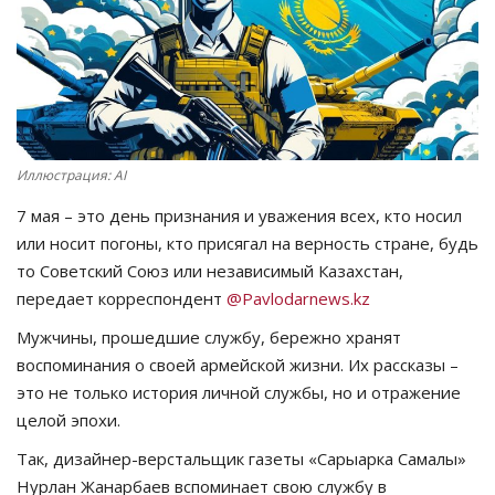
СПОРТ
Чек-лист
РАЗВЛЕЧЕНИЯ
Иллюстрация: AI
OFFICIAL
7 мая – это день признания и уважения всех, кто носил
или носит погоны, кто присягал на верность стране, будь
Курултай
то Советский Союз или независимый Казахстан,
передает корреспондент
@Pavlodarnews.kz
Язык
Мужчины, прошедшие службу, бережно хранят
Қазақша
Русский
воспоминания о своей армейской жизни. Их рассказы –
это не только история личной службы, но и отражение
целой эпохи.
Так, дизайнер-верстальщик газеты «Сарыарка Самалы»
Нурлан Жанарбаев вспоминает свою службу в