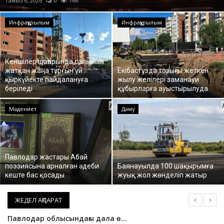
Тамыз 6, 2026
0
172
ОЙЫН-САУЫҚ
Инфрақұрылым
Инфрақұрылым
АРНАЙЫ ЖОБА
Кеншілер шаһарында салынып
OFFICIAL
жатқан жаңа тұрғын үй
Екібастұзда тозығы жеткен
қыркүйекте пайдалануға
жылу желілері заманауи
беріледі
құбырларға ауыстырылуда
Құрылтай
Мәдениет
Даму
Тілді тандаңыз
Қазақша
Русский
Павлодар жастары Абай
поэзиясына арналған әдеби
Баянауылда 100 шақырымға
кеште бас қосады
жуық жол жөнделіп жатыр
ЖЕДЕЛ АҚПАРАТ
Павлодарда ер адамды аяусыз ұрғандар ұсталды