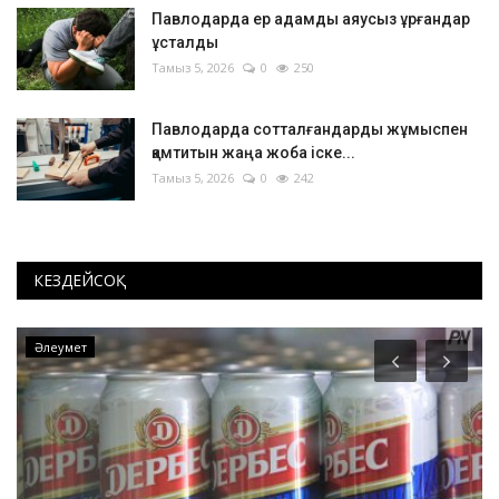
Павлодарда ер адамды аяусыз ұрғандар
ұсталды
Тамыз 5, 2026
0
250
Павлодарда сотталғандарды жұмыспен
қамтитын жаңа жоба іске...
Тамыз 5, 2026
0
242
КЕЗДЕЙСОҚ
Инфрақұрылым