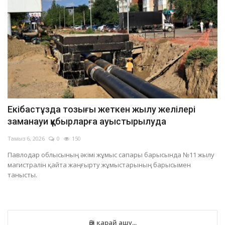
Екібастұзда тозығы жеткен жылу желілері
заманауи құбырларға ауыстырылуда
Тамыз 6, 2026
0
150
Павлодар облысының әкімі жұмыс сапары барысында №11 жылу
магистралін қайта жаңғырту жұмыстарының барысымен
танысты.
Әрі қарай ашу...