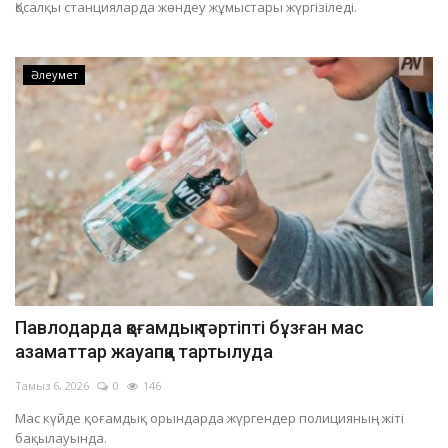
Қосалқы станцияларда жөндеу жұмыстары жүргізіледі.
«AQTOGAI MILK» кәсіпорнында зардап шеккен жұмысшы ауруханадан шығуға дайындалуда
Павлодарда бірнеше пәтерді тонады деген күдікпен астаналық тұрғын ұсталды
Әлеумет
«Ертіс орманындағы» өрт жедел сөндірілді
Павлодар облысындағы дала өрті оқшауланды
Павлодарда қоғамдық тәртіпті бұзған мас
азаматтар жауапқа тартылуда
Тамыз 6, 2026
0
146
Мас күйде қоғамдық орындарда жүргендер полицияның жіті
бақылауында.