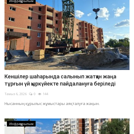
Инфрақұрылым
Кеншілер шаһарында салынып жатқан жаңа
тұрғын үй қыркүйекте пайдалануға беріледі
Тамыз 6, 2026
0
144
Нысанның құрылыс жұмыстары аяқталуға жақын.
Инфрақұрылым