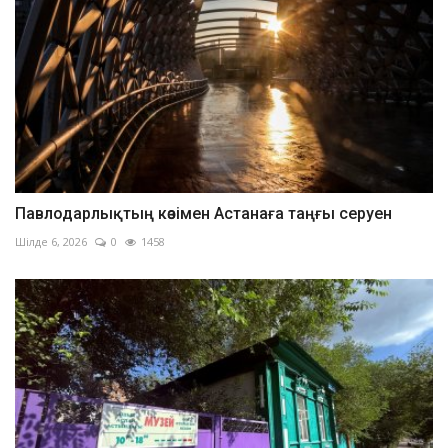
Павлодарлықтың көзімен Астанаға таңғы серуен
Шілде 6, 2026
0
1458