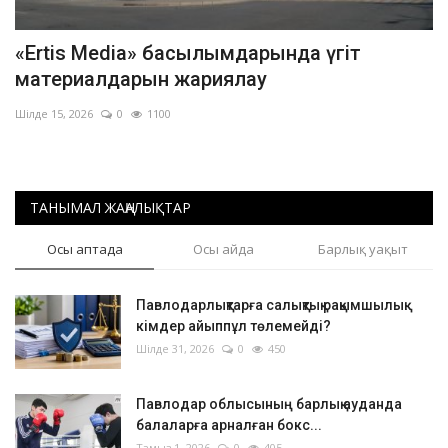
«Ertis Media» басылымдарында үгіт
материалдарын жариялау
Шілде 15, 2026
0
1100
ТАНЫМАЛ ЖАҢАЛЫҚТАР
Осы аптада
Осы айда
Барлық уақыт
Павлодарлықтарға салықтық рақымшылық:
кімдер айыппұл төлемейді?
Шілде 31, 2026
0
450
Павлодар облысының барлық ауданда
балаларға арналған бокс...
Тамыз 1, 2026
0
405