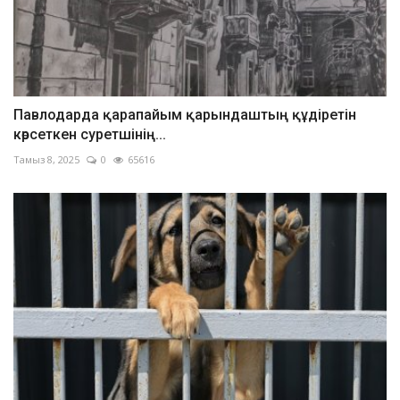
Павлодарда қарапайым қарындаштың құдіретін
көрсеткен суретшінің...
Тамыз 8, 2025
0
65616