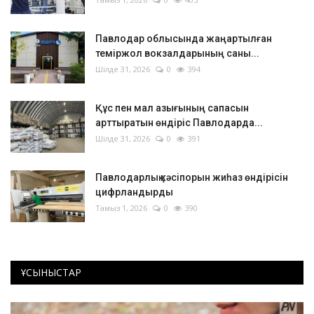
Павлодар облысында жаңартылған
теміржол вокзалдарының саны...
Шілде 31, 2026
0
394
Құс пен мал азығының сапасын
арттыратын өндіріс Павлодарда...
Шілде 31, 2026
0
391
Павлодарлық кәсіпорын жиһаз өндірісін
цифрландырды
Тамыз 1, 2026
0
390
ҰСЫНЫСТАР