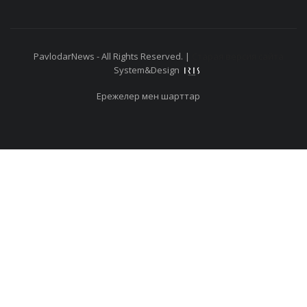
PavlodarNews - All Rights Reserved. |
Старая версия сайта
System&Design
Ережелер мен шарттар