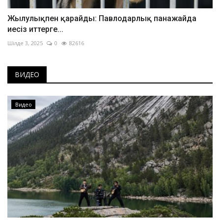
Жылулықпен қарайды: Павлодарлық панажайда
иесіз иттерге...
Шілде 3, 2025
0
82616
ВИДЕО
Видео