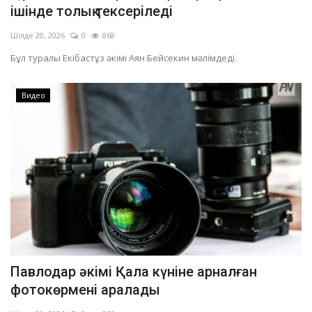
ішінде толық тексеріледі
Шілде 20, 2026
0
868
Бұл туралы Екібастұз әкімі Аян Бейсекин мәлімдеді.
Видео
Павлодар әкімі Қала күніне арналған
фотокөрмені аралады