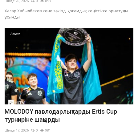
Шілде 20, 2026
0
853
Хасар Хабылбеков көне зәкірді қоғамдық кеңістікке орнатуды
ұсынды.
Видео
MOLODOY павлодарлықтарды Ertis Cup
турниріне шақырды
Шілде 17, 2026
0
981