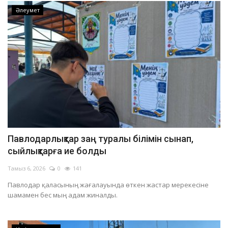
Әлеумет
Павлодарлықтар заң туралы білімін сынап,
сыйлықтарға ие болды
Тамыз 6, 2026
0
141
Павлодар қаласының жағалауында өткен жастар мерекесіне
шамамен бес мың адам жиналды.