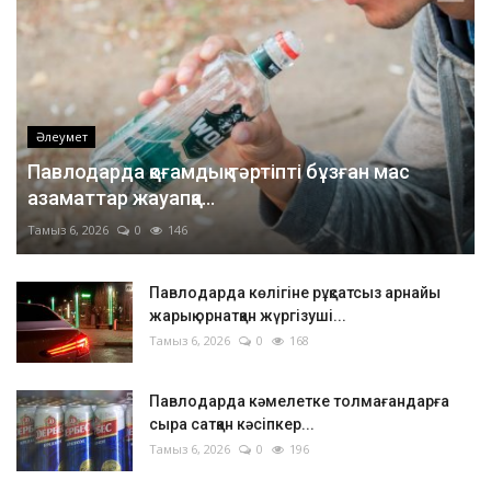
Әлеумет
Павлодарда қоғамдық тәртіпті бұзған мас
азаматтар жауапқа...
Тамыз 6, 2026
0
146
Павлодарда көлігіне рұқсатсыз арнайы
жарық орнатқан жүргізуші...
Тамыз 6, 2026
0
168
Павлодарда кәмелетке толмағандарға
сыра сатқан кәсіпкер...
Тамыз 6, 2026
0
196