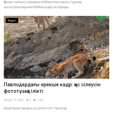
Қазақстанның танымал киберспортшысы турнир
қатысушыларына бейнеүндеу жолдады.
Видео
Павлодардағы ерекше кадр: қос сілеусін
фототұзаққа ілікті
Шілде 13, 2026
0
1165
Жыртқыштардың су ішкен сәті тіркелді.