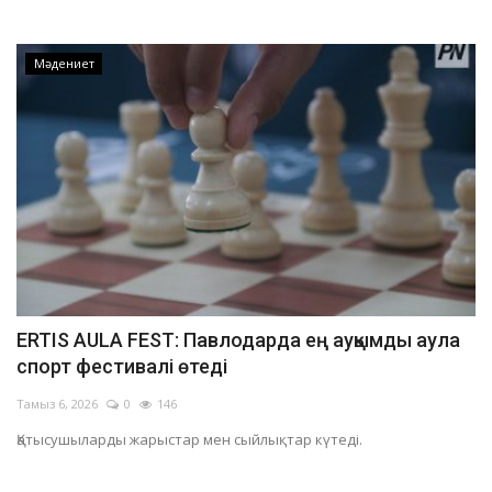
Мәдениет
ERTIS AULA FEST: Павлодарда ең ауқымды аула
спорт фестивалі өтеді
Тамыз 6, 2026
0
146
Қатысушыларды жарыстар мен сыйлықтар күтеді.