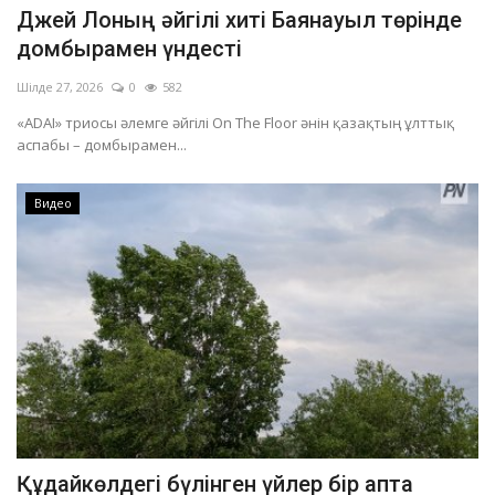
Джей Лоның әйгілі хиті Баянауыл төрінде
домбырамен үндесті
Шілде 27, 2026
0
582
«ADAI» триосы әлемге әйгілі On The Floor әнін қазақтың ұлттық
аспабы – домбырамен...
Видео
Құдайкөлдегі бүлінген үйлер бір апта