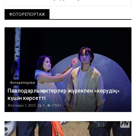
ФОТОРЕПОРТАЖ
Фоторепортаж
Павлодарлық актерлер жүрекпен «көрудің»
күшін көрсетті
Желтоқсан 1, 2025
0
27961