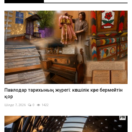
Павлодар тарихының жүрегі: көпшілік көре бермейтін
қор
Шілде 7, 2026
0
1422