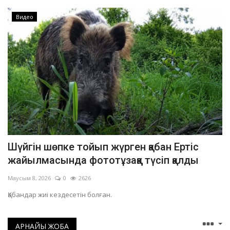
Видео
Шүйгін шөпке тойып жүрген қабан Ертіс
жайылмасында фототұзаққа түсіп қалды
Маусым 8, 2026
0
2626
Қабандар жиі кездесетін болған.
АРНАЙЫ ЖОБА