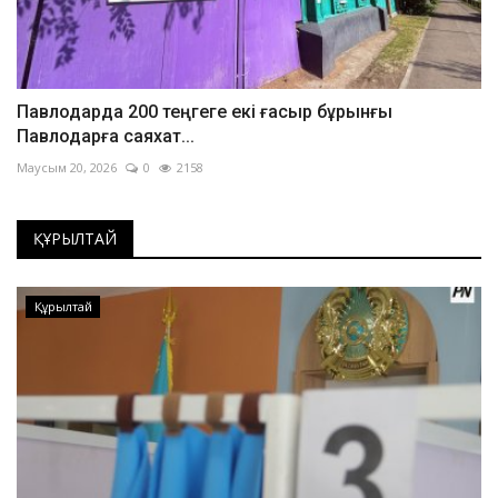
Павлодарда 200 теңгеге екі ғасыр бұрынғы
Павлодарға саяхат...
Маусым 20, 2026
0
2158
ҚҰРЫЛТАЙ
Құрылтай