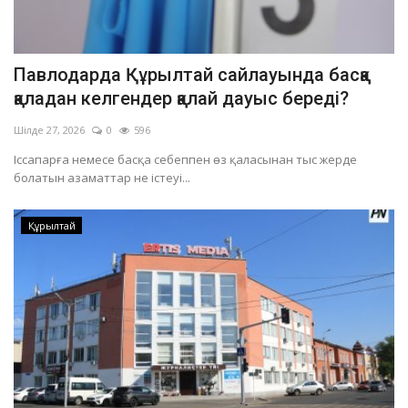
Павлодарда Құрылтай сайлауында басқа
қаладан келгендер қалай дауыс береді?
Шілде 27, 2026
0
596
Іссапарға немесе басқа себеппен өз қаласынан тыс жерде
болатын азаматтар не істеуі...
Құрылтай