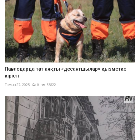
Павлодарда төрт аяқты «десантшылар» қызметке
кірісті
Тамыз 27, 2025
0
56822