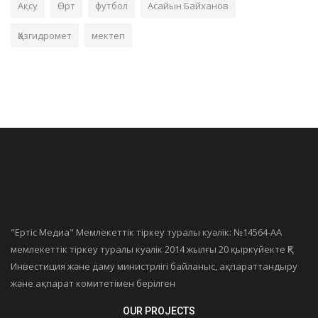
Ақсу
Өрт
футбол
Асайын Байханов
Қазгидромет
мектеп
"Ертiс Медиа" Мемлекеттік тіркеу туралы куәлік: №14564-АА
мемлекеттік тіркеу туралы куәлік 2014 жылғы 20 қыркүйекте ҚР
Инвестиция және даму министрлігі байланыс, ақпараттандыру
және ақпарат комитетімен берілген
OUR PROJECTS