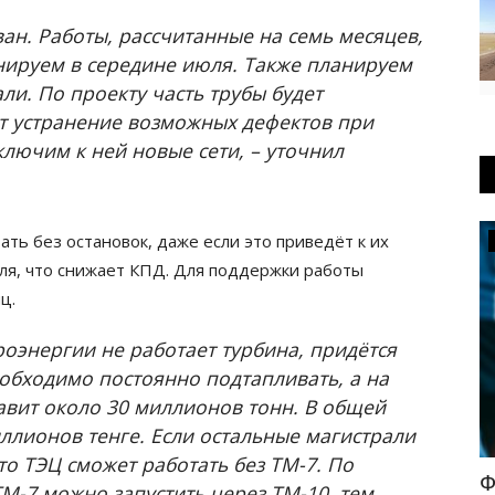
н. Работы, рассчитанные на семь месяцев,
нируем в середине июля. Также планируем
ли. По проекту часть трубы будет
ит устранение возможных дефектов при
ключим к ней новые сети, – уточнил
ть без остановок, даже если это приведёт к их
ПАВЛОДАРСКАЯ ОБЛАСТЬ
гля, что снижает КПД. Для поддержки работы
яц.
троэнергии не работает турбина, придётся
еобходимо постоянно подтапливать, а на
ставит около 30 миллионов тонн. В общей
иллионов тенге. Если остальные магистрали
 то ТЭЦ сможет работать без ТМ-7. По
ушка
Дождь с грозой: погода в
Ф
ТМ-7 можно запустить через ТМ-10, тем