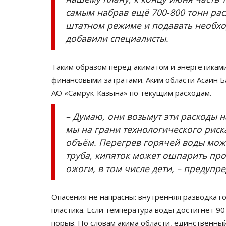
Махмета Каирбаева
самым набрав ещё 700-800 тонн расх
штатном режиме и подавать необхо
Май 9, 2024
1
21774
добавили специалисты.
В павлодарском музее Воинской славы соб
много легендарной техники Великой...
Таким образом перед акиматом и энергетикам
финансовыми затратами. Аким области Асаин 
АО «Самрук-Казына» по текущим расходам.
– Думаю, они возьмут эти расходы на
мы на грани технологического риск
объём. Перегрев горячей воды може
труба, кипяток может ошпарить про
ожоги, в том числе дети, – предупр
Опасения не напрасны: внутренняя разводка г
пластика. Если температура воды достигнет 90
порыв. По словам акима области, единственный