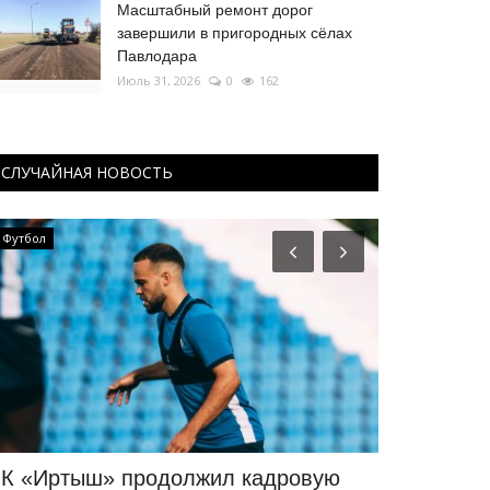
Масштабный ремонт дорог
завершили в пригородных сёлах
Павлодара
Июль 31, 2026
0
162
СЛУЧАЙНАЯ НОВОСТЬ
Футбол
Зимний спорт
К «Иртыш» продолжил кадровую
«Иртышски