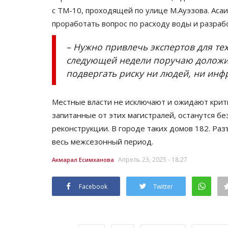
с ТМ-10, проходящей по улице М.Ауэзова. Аса
проработать вопрос по расходу воды и разра
– Нужно привлечь экспертов для те
следующей недели поручаю доложить
подвергать риску ни людей, ни инфр
Местные власти не исключают и ожидают крити
запитанные от этих магистралей, останутся б
реконструкции. В городе таких домов 182. Ра
весь межсезонный период.
Апрель 23, 2025 - 18:27
Акмарал Есимханова
Facebook
Twitter