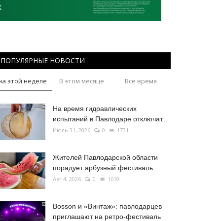
ПОПУЛЯРНЫЕ НОВОСТИ
на этой неделе
В этом месяце
Все время
На время гидравлических
испытаний в Павлодаре отключат...
Июль 31, 2026
0
1731
Жителей Павлодарской области
порадует арбузный фестиваль
Авг 4, 2026
0
1610
Bosson и «Винтаж»: павлодарцев
приглашают на ретро-фестиваль