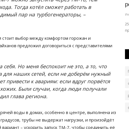
Павлодарской области 28 июля
р
ода. Тогда котёл сможет работать в
димый пар на турбогенераторы, –
Июль 28, 2026
0
251
Ию
ралось
Скорость ветра 9-14 метров в секунду, днём на севере,
2
востоке, юге области порывы...
п
и стоит выбор между комфортом горожан и
Байханов предложил договориться с представителями
 себя. Но меня беспокоит не это, а то, что
а для наших сетей, если не доберём нужный
т привести к авариям: если вдруг порвётся
хожих. Были случаи, когда люди получали
едил глава региона.
орячей воды в домах, особенно в центре, выполнена из
 градусов, трубы не выдержат нагрузки, и произойдёт
 вариант – ускорить запуск ТМ-7, чтобы соединить её