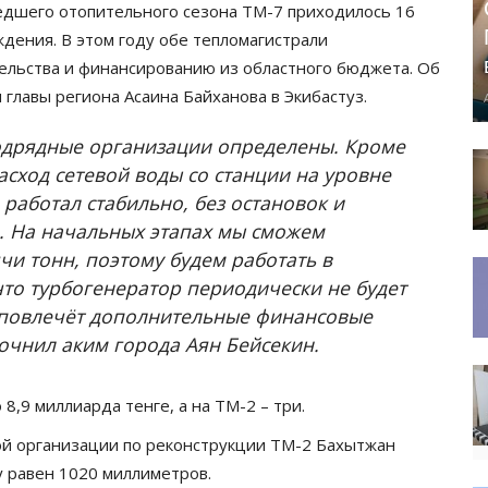
шедшего отопительного сезона ТМ-7 приходилось 16
ждения. В этом году обе тепломагистрали
ельства и финансированию из областного бюджета. Об
 главы региона Асаина Байханова в Экибастуз.
подрядные организации определены. Кроме
асход сетевой воды со станции на уровне
 работал стабильно, без остановок и
. На начальных этапах мы сможем
ячи тонн, поэтому будем работать в
что турбогенератор периодически не будет
 повлечёт дополнительные финансовые
точнил аким города Аян Бейсекин.
,9 миллиарда тенге, а на ТМ-2 – три.
ой организации по реконструкции ТМ-2 Бахытжан
у равен 1020 миллиметров.