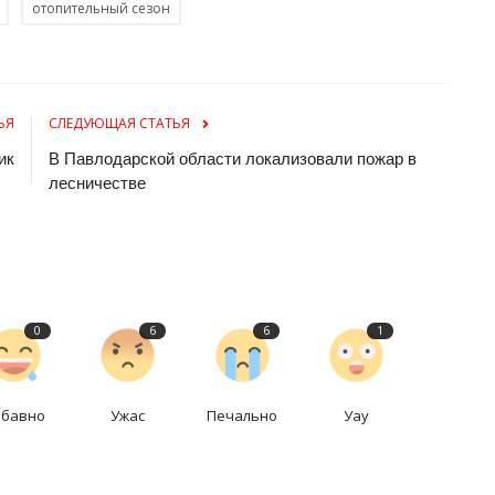
отопительный сезон
ЬЯ
СЛЕДУЮЩАЯ СТАТЬЯ
ик
В Павлодарской области локализовали пожар в
лесничестве
0
6
6
1
абавно
Ужас
Печально
Уау