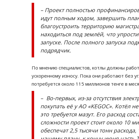
– Проект полностью профинансирова
идут полным ходом, завершить пла
благоустроить территорию магистра
находиться под землёй, что упрост
запуске. После полного запуска под
подрядчик.
По мнению специалистов, котлы должны работа
История одного памятника
ускоренному износу. Пока они работают без у
потребуется около 115 миллионов тенге в мес
– Во-первых, из-за отсутствия элек
покупать её у АО «KEGOC». Котёл н
это требуется мазут. Его расход со
сложности проект стоит около 10 м
обеспечат 2,5 тысячи тонн расхода,
История одного памятника: п
нашему плану, к концу июня часть 