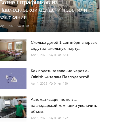
Сотне штрафников из
Павлодарской области простили
взыскания
Авг 3, 2026
0
131
Сколько детей 1 сентября впервые
сядут за школьную парту...
Авг 1, 2026
0
633
Как подать заявление через e-
Otinish жителям Павлодарской...
Авг 1, 2026
0
160
Автоматизация помогла
павлодарской компании увеличить
объем...
Авг 1, 2026
0
172