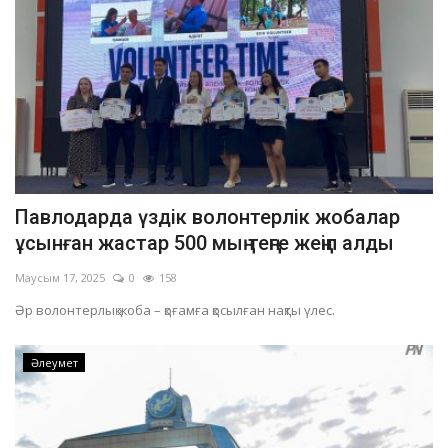
Павлодарда үздік волонтерлік жобалар
ұсынған жастар 500 мың теңге жеңіп алды
Маусым 17, 2025
0
158
Әр волонтерлық жоба – қоғамға қосылған нақты үлес.
Әлеумет