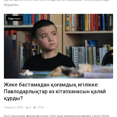
берілген.
Мәдениет
Жеке бастамадан қоғамдық игілікке:
Павлодарлықтар өз кітапханасын қалай
құрды?
Тамыз 9, 2025
0
1376
Бұл орындар қарым-қатынас пен шығармашылық даму кеңістігіне