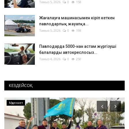
Тамыз 5, 2026
0
158
Жағалауға машинасымен кіріп кеткен
павлодарлық жауапқа...
Тамыз 5, 2026
0
198
Павлодарда 5000-нан астам жүргізуші
балаларды автокреслосыз...
Тамыз 4, 2026
0
250
КЕЗДЕЙСОҚ
Мәдениет