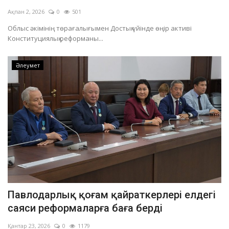
Ақпан 2, 2026
0
501
Облыс әкімінің төрағалығымен Достық үйінде өңір активі
Конституциялық реформаны...
Әлеумет
Павлодарлық қоғам қайраткерлері елдегі
саяси реформаларға баға берді
Қантар 23, 2026
0
1179