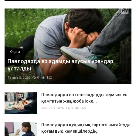
Оқиға
Павлодарда ер адамды аяусыз ұрғандар
ұсталды
Тамыз 5, 2026
0
152
Павлодарда сотталғандарды жұмыспен
қамтитын жаңа жоба іске...
Тамыз 5, 2026
0
166
Павлодарда құқықтық тәртіпті нығайтуда
қоғамдық көмекшілердің...