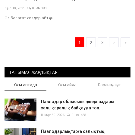
Сәуір 10, 2025
0
180
Ол балағат сөздер айтқан.
1
2
3
›
»
ТАНЫМАЛ ЖАҢАЛЫҚТАР
Осы аптада
Осы айда
Барлық уақыт
Павлодар облысының өнерпаздары
халықаралық байқауда топ...
Шілде 30, 2026
0
488
Павлодарлықтарға салықтық