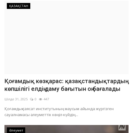
ҚАЗАҚСТАН
Қоғамдық көзқарас: қазақстандықтардың
көпшілігі елдің даму бағытын оң бағалады
Шілде 31, 2025
0
447
Қоғамдық саясат институтының маусым айында жүргізген
сауалнамасы әлеуметтік көңіл-күйдің...
Әлеумет