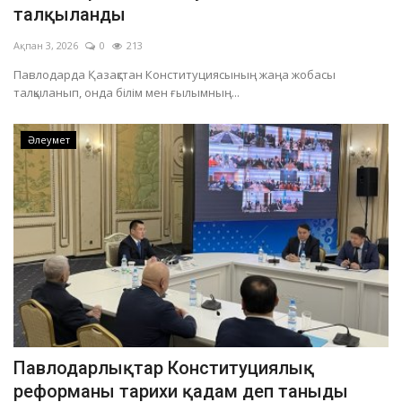
талқыланды
Ақпан 3, 2026
0
213
Павлодарда Қазақстан Конституциясының жаңа жобасы
талқыланып, онда білім мен ғылымның...
Әлеумет
Павлодарлықтар Конституциялық
реформаны тарихи қадам деп таныды