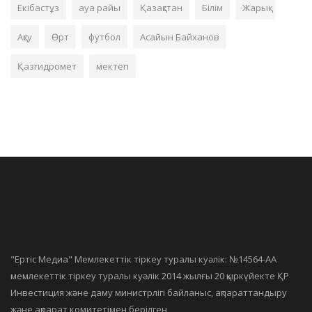
Екібастұз
ауа райы
Қазақстан
Білім
Жарық
Ақсу
Өрт
футбол
Асайын Байханов
Қазгидромет
мектеп
"Ертiс Медиа" Мемлекеттік тіркеу туралы куәлік: №14564-АА
мемлекеттік тіркеу туралы куәлік 2014 жылғы 20 қыркүйекте ҚР
Инвестиция және даму министрлігі байланыс, ақпараттандыру
және ақпарат комитетімен берілген