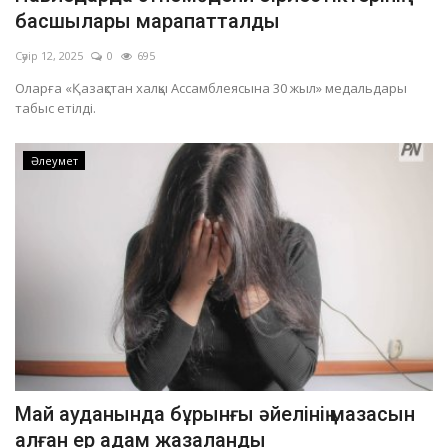
басшылары марапатталды
Сәуір 12, 2025
0
695
Оларға «Қазақстан халқы Ассамблеясына 30 жыл» медальдары
табыс етілді.
Әлеумет
Май ауданында бұрынғы әйелінің мазасын
алған ер адам жазаланды