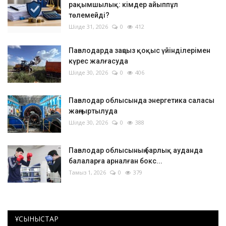
рақымшылық: кімдер айыппұл
төлемейді?
Шілде 31, 2026
0
412
Павлодарда заңсыз қоқыс үйінділерімен
күрес жалғасуда
Шілде 30, 2026
0
406
Павлодар облысында энергетика саласы
жаңғыртылуда
Шілде 30, 2026
0
388
Павлодар облысының барлық ауданда
балаларға арналған бокс...
Тамыз 1, 2026
0
379
ҰСЫНЫСТАР