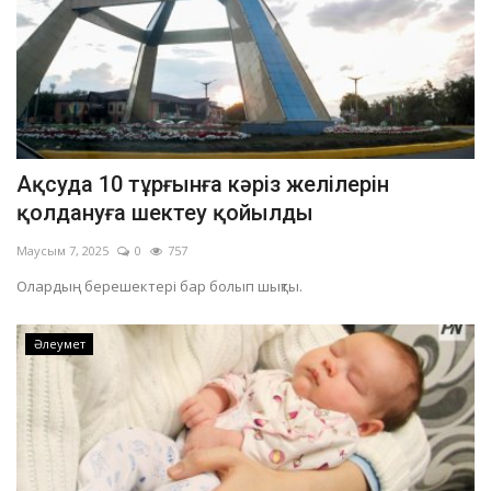
Ақсуда 10 тұрғынға кәріз желілерін
қолдануға шектеу қойылды
Маусым 7, 2025
0
757
Олардың берешектері бар болып шықты.
Әлеумет