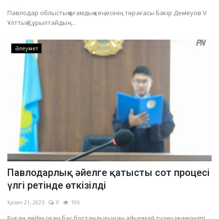
Павлодар облыстық қоғамдық кеңесінің төрағасы Бәкір Демеуов V
Ұлттық Құрылтайдың...
Әлеумет
Павлодарлық әйелге қатысты сот процесі
үлгі ретінде өткізілді
Қазан 21, 2025
0
106
Бұған дейін оған бас бостандығынан айырмай түзеу мүмкіндігі