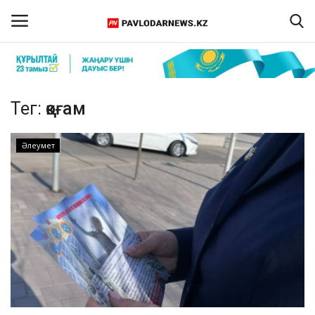
Кіру
Тіркелу
Тег:
қоғам
Басты бет
Әлеумет
Бізбен байланыс
ПАВЛОДАР ОБЛЫСЫ
ҚАЗАҚСТАН
ӘЛЕМ
Спорт