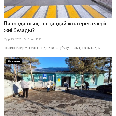
Павлодарлықтар қандай жол ережелерін
жиі бұзады?
Сәуір 25, 2025
0
1220
Полицейлер үш күн ішінде 648 заң бұзушылықты анықтады.
Әлеумет