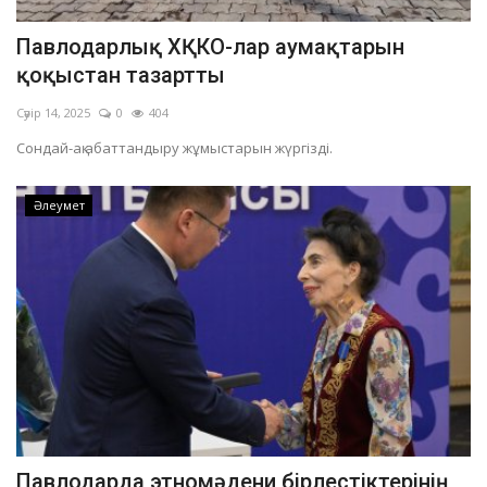
Павлодарлық ХҚКО-лар аумақтарын
қоқыстан тазартты
Сәуір 14, 2025
0
404
Сондай-ақ абаттандыру жұмыстарын жүргізді.
Әлеумет
Павлодарда этномәдени бірлестіктерінің