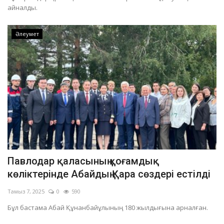
айналды.
Әлеумет
Павлодар қаласының қоғамдық
көліктерінде Абайдың Қара сөздері естілді
Тамыз 7, 2025
0
590
Бұл бастама Абай Құнанбайұлының 180 жылдығына арналған.