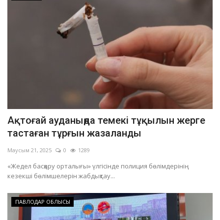
Ақтоғай ауданыңда темекі тұқылын жерге
тастаған тұрғын жазаланды
Маусым 21, 2025
0
1289
«Жедел басқару орталығы» үлгісінде полиция бөлімдерінің
кезекші бөлімшелерін жабдықтау...
ПАВЛОДАР ОБЛЫСЫ