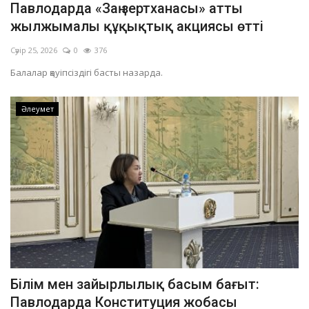
Павлодарда «Заң зертханасы» атты
ОЙЫН-САУЫҚ
жылжымалы құқықтық акциясы өтті
Сәуір 25, 2026
0
376
АРНАЙЫ ЖОБА
Балалар қауіпсіздігі басты назарда.
OFFICIAL
Әлеумет
Құрылтай
Тілді тандаңыз
Қазақша
Русский
Білім мен зайырлылық басым бағыт:
Павлодарда Конституция жобасы