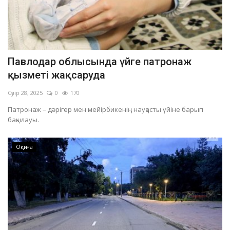
Павлодар облысында үйге патронаж
қызметі жақсаруда
Сәуір 28, 2025
0
170
Патронаж – дәрігер мен мейірбикенің науқасты үйіне барып
бақылауы.
Оқиға