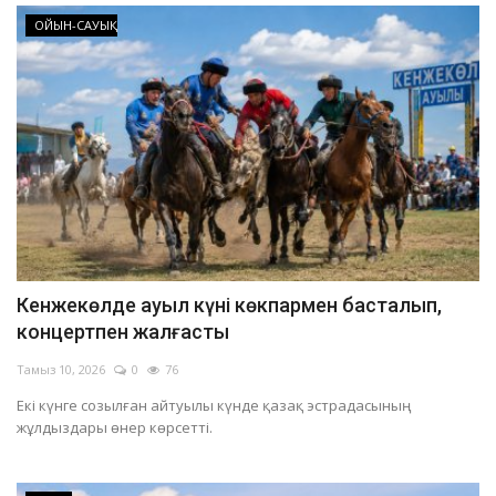
ОЙЫН-САУЫҚ
Кенжекөлде ауыл күні көкпармен басталып,
концертпен жалғасты
Тамыз 10, 2026
0
76
Екі күнге созылған айтуылы күнде қазақ эстрадасының
жұлдыздары өнер көрсетті.