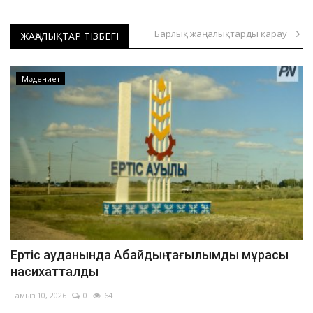
Павлодар облысындағы дала өрті оқшауланды
Барлық жаңалықтарды қарау
Павлодарда ер адамды аяусыз ұрғандар ұсталды
ЖАҢАЛЫҚТАР ТІЗБЕГІ
Павлодарда жеңіл автокөлік өртке оранды
Павлодар облысында отбасылық-тұрмыстық жанжалдан төрт адам қаза тапты
Мәдениет
Екібастұзда жарақат алған әйел тікұшақпен облыс орталығына жеткізілді
Екібастұздағы жол апатынан зардап шеккен баланың жағдайы орташа ауырлықта
Павлодарлық құтқарушылар үш жасар балаға жедел көмек көрсетті
Павлодар облысында демалыс күндері 103 қызметі күшейтілген режимде жұмыс істеді
Баянауыл ұлттық паркіндегі өрті ауыздықталды
Павлодарда адам өліміне әкелген жол апаты бойынша қылмыстық іс қозғалды
Павлодарда тағы бір бала биіктен құлап көз жұмды
Павлодар ЖЭО-2-де іске қосу кезінде оқыс оқиға орын алды
Ертіс ауданында Абайдың тағылымды мұрасы
Павлодарда тұрғын үйдегі өрттен пәтер иесі зардап шекті
насихатталды
Павлодарда автобус пен арнаулы техника соқтығысты
Тамыз 10, 2026
0
64
Кезек көп, маман аз: Павлодарда травматологтың қабылдауы кешке дейін созылды