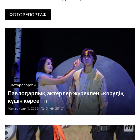
ФОТОРЕПОРТАЖ
Фоторепортаж
Павлодарлық актерлер жүрекпен «көрудің»
күшін көрсетті
Желтоқсан 1, 2025
0
28121