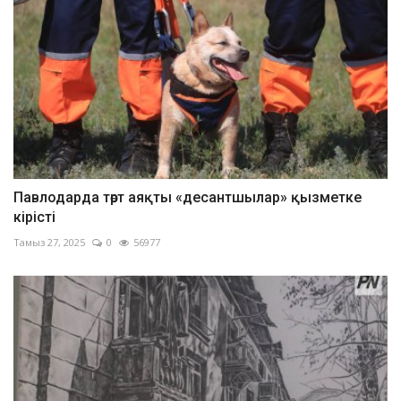
Павлодарда төрт аяқты «десантшылар» қызметке
кірісті
Тамыз 27, 2025
0
56977