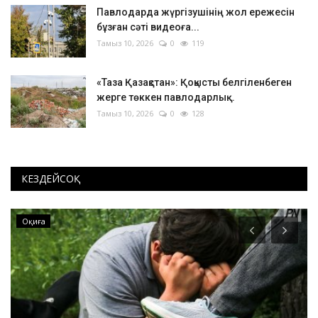
Павлодарда жүргізушінің жол ережесін
бұзған сәті видеоға...
Тамыз 10, 2026
0
119
«Таза Қазақстан»: Қоқысты белгіленбеген
жерге төккен павлодарлық...
Тамыз 10, 2026
0
128
КЕЗДЕЙСОҚ
Хоккей