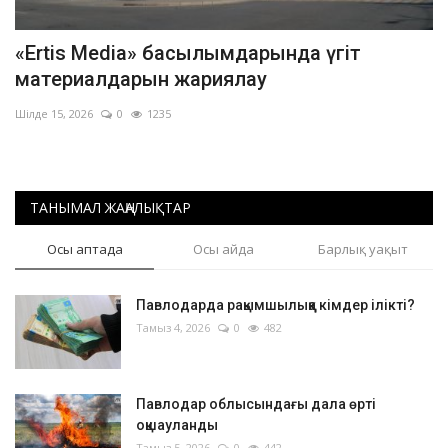
«Ertis Media» басылымдарында үгіт
материалдарын жариялау
Шілде 15, 2026
0
1235
ТАНЫМАЛ ЖАҢАЛЫҚТАР
Осы аптада
Осы айда
Барлық уақыт
Павлодарда рақымшылыққа кімдер ілікті?
Тамыз 4, 2026
0
482
Павлодар облысындағы дала өрті
оқшауланды
Тамыз 5, 2026
0
442