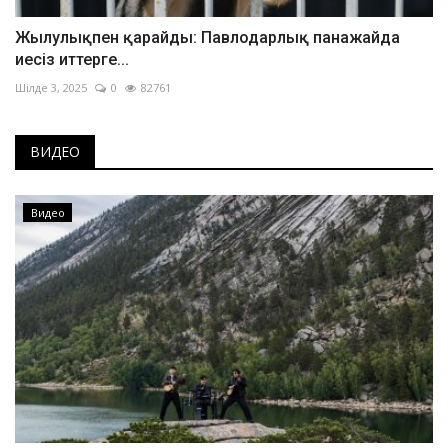
Жылулықпен қарайды: Павлодарлық панажайда
иесіз иттерге...
Шілде 3, 2025
0
82761
ВИДЕО
Видео