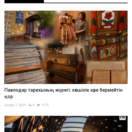
Павлодар тарихының жүрегі: көпшілік көре бермейтін
қор
Шілде 7, 2026
0
1575