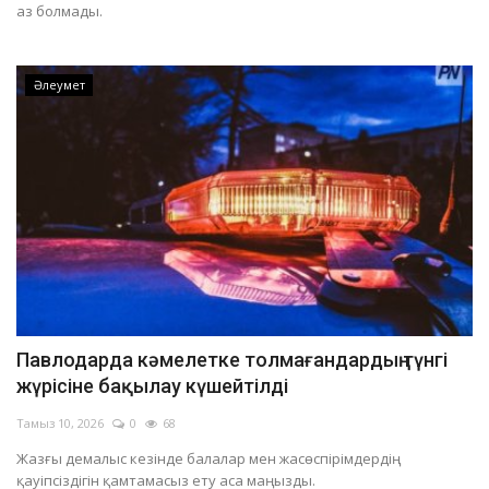
аз болмады.
Әлеумет
Павлодарда кәмелетке толмағандардың түнгі
жүрісіне бақылау күшейтілді
Тамыз 10, 2026
0
68
Жазғы демалыс кезінде балалар мен жасөспірімдердің
қауіпсіздігін қамтамасыз ету аса маңызды.