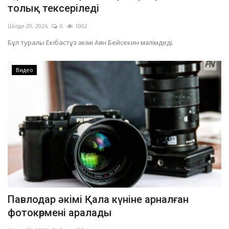
толық тексеріледі
Шілде 20, 2026
0
1002
Бұл туралы Екібастұз әкімі Аян Бейсекин мәлімдеді.
Видео
Павлодар әкімі Қала күніне арналған
фотокөрмені аралады