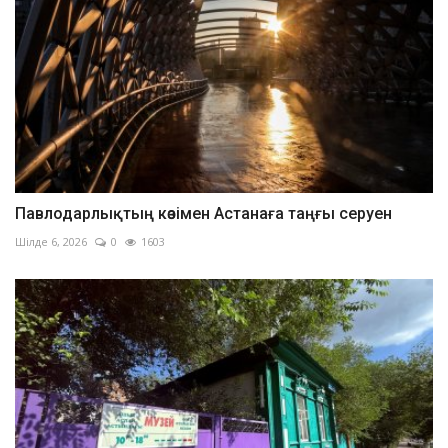
Павлодарлықтың көзімен Астанаға таңғы серуен
Шілде 6, 2026
0
1603