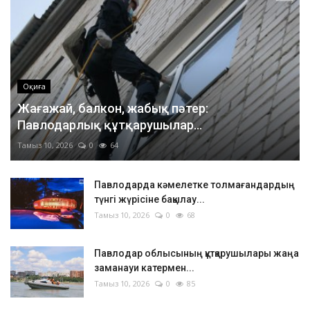
Оқиға
Жағажай, балкон, жабық пәтер:
Павлодарлық құтқарушылар...
Тамыз 10, 2026
0
64
Павлодарда кәмелетке толмағандардың
түнгі жүрісіне бақылау...
Тамыз 10, 2026
0
68
Павлодар облысының құтқарушылары жаңа
заманауи катермен...
Тамыз 10, 2026
0
85