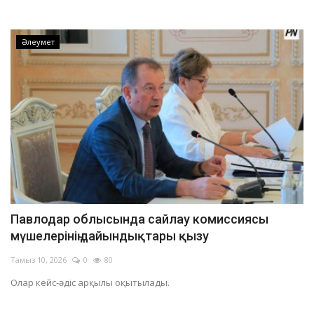
Әлеумет
Павлодар облысында сайлау комиссиясы
мүшелерінің дайындықтары қызу
Тамыз 10, 2026
0
80
Олар кейс-әдіс арқылы оқытылады.