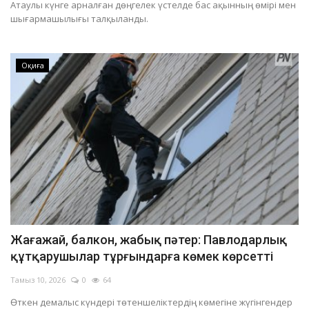
Атаулы күнге арналған дөңгелек үстелде бас ақынның өмірі мен
Баянауыл ауданында өндірістік оқиға болып, тау-кен шебері қаза тапты
шығармашылығы талқыланды.
Павлодарда жүргізуші көлігінің мемлекеттік нөмірін картоннан жасап алған
Павлодарда бір көшеде көлік қозғалысы уақытша шектеледі
Оқиға
Павлодар облысында суға батып кеткен ер адамның денесі табылды
Жағажай, балкон, жабық пәтер: Павлодарлық
құтқарушылар тұрғындарға көмек көрсетті
Тамыз 10, 2026
0
64
Өткен демалыс күндері төтеншеліктердің көмегіне жүгінгендер