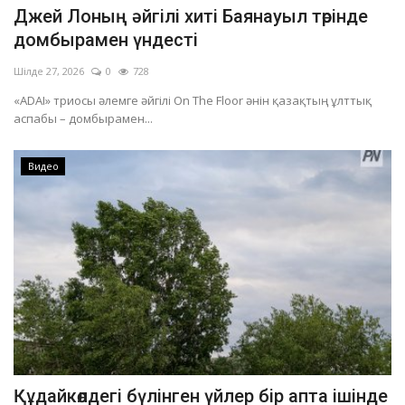
Джей Лоның әйгілі хиті Баянауыл төрінде
домбырамен үндесті
Шілде 27, 2026
0
728
«ADAI» триосы әлемге әйгілі On The Floor әнін қазақтың ұлттық
аспабы – домбырамен...
Видео
Құдайкөлдегі бүлінген үйлер бір апта ішінде