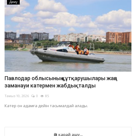
Даму
Павлодар облысының құтқарушылары жаңа
заманауи катермен жабдықталды
Тамыз 10, 2026
0
85
Катер он адамға дейін тасымалдай алады.
Әрі қарай ашу...