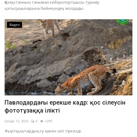
Қазақстанның танымал киберспортшысы турнир
қатысушыларына бейнеүндеу жолдады.
Видео
Павлодардағы ерекше кадр: қос сілеусін
фототұзаққа ілікті
Шілде 13, 2026
0
1299
Жыртқыштардың су ішкен сәті тіркелді.