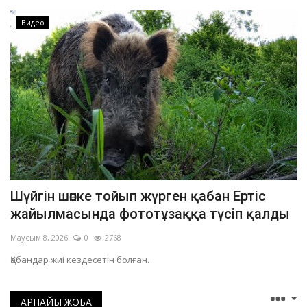
Видео
Шүйгін шөпке тойып жүрген қабан Ертіс
жайылмасында фототұзаққа түсіп қалды
Маусым 8, 2026
0
2768
Қабандар жиі кездесетін болған.
АРНАЙЫ ЖОБА