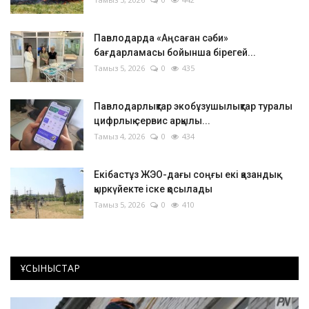
Павлодарда «Аңсаған сәби»
бағдарламасы бойынша бірегей...
Тамыз 5, 2026
0
435
Павлодарлықтар экобұзушылықтар туралы
цифрлық сервис арқылы...
Тамыз 4, 2026
0
434
Екібастұз ЖЭО-дағы соңғы екі қазандық
қыркүйекте іске қосылады
Тамыз 5, 2026
0
410
ҰСЫНЫСТАР