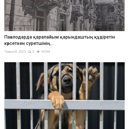
Павлодарда қарапайым қарындаштың құдіретін
көрсеткен суретшінің...
Тамыз 8, 2025
0
65764