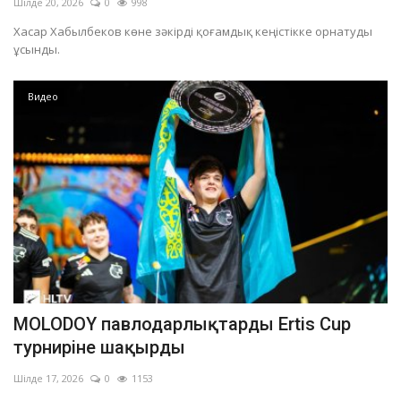
Шілде 20, 2026
0
998
Хасар Хабылбеков көне зәкірді қоғамдық кеңістікке орнатуды
ұсынды.
Видео
MOLODOY павлодарлықтарды Ertis Cup
турниріне шақырды
Шілде 17, 2026
0
1153