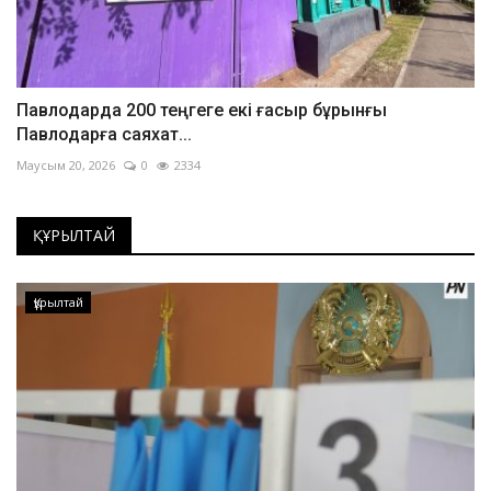
Павлодарда 200 теңгеге екі ғасыр бұрынғы
Павлодарға саяхат...
Маусым 20, 2026
0
2334
ҚҰРЫЛТАЙ
Құрылтай