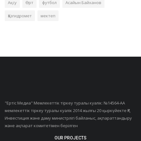
Ақсу
Өрт
футбол
Асайын Байханов
Қазгидромет
мектеп
"Ертiс Медиа" Мемлекеттік тіркеу туралы куәлік: №14564-АА
мемлекеттік тіркеу туралы куәлік 2014 жылғы 20 қыркүйекте ҚР
Инвестиция және даму министрлігі байланыс, ақпараттандыру
және ақпарат комитетімен берілген
OUR PROJECTS