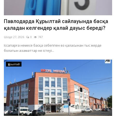
Павлодарда Құрылтай сайлауында басқа
қаладан келгендер қалай дауыс береді?
Шілде 27, 2026
0
747
Іссапарға немесе басқа себеппен өз қаласынан тыс жерде
болатын азаматтар не істеуі...
Құрылтай