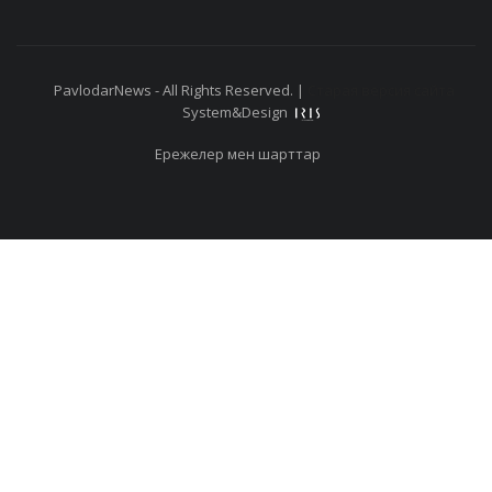
PavlodarNews - All Rights Reserved. |
Старая версия сайта
System&Design
Ережелер мен шарттар