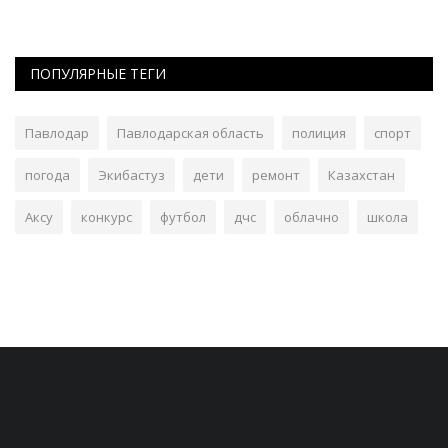
ПОПУЛЯРНЫЕ ТЕГИ
Павлодар
Павлодарская область
полиция
спорт
погода
Экибастуз
дети
ремонт
Казахстан
Аксу
конкурс
футбол
дчс
облачно
школа