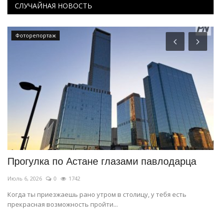
СЛУЧАЙНАЯ НОВОСТЬ
Фоторепортаж
Прогулка по Астане глазами павлодарца
П
д
Июль 6, 2026
0
1742
Ию
Когда ты приезжаешь рано утром в столицу, у тебя есть
прекрасная возможность пройти...
О 