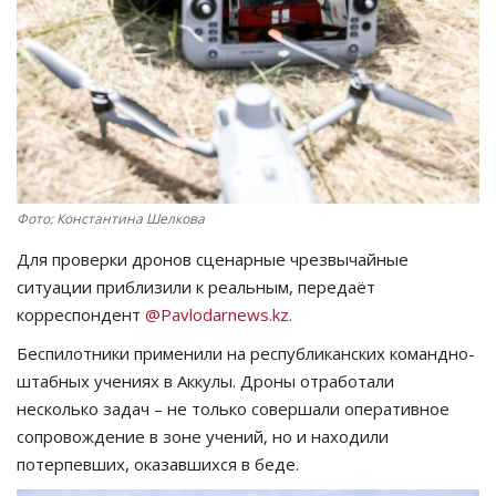
СПОРТ
Чек-лист
РАЗВЛЕЧЕНИЯ
OFFICIAL
Фото: Константина Шелкова
Для проверки дронов сценарные чрезвычайные
Курултай
ситуации приблизили к реальным, передаёт
корреспондент
@Pavlodarnews.kz.
Язык
Беспилотники применили на республиканских командно-
Қазақша
Русский
штабных учениях в Аккулы. Дроны отработали
несколько задач – не только совершали оперативное
сопровождение в зоне учений, но и находили
потерпевших, оказавшихся в беде.