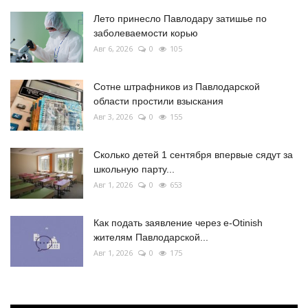
Лето принесло Павлодару затишье по
заболеваемости корью
Авг 6, 2026
0
105
Сотне штрафников из Павлодарской
области простили взыскания
Авг 3, 2026
0
155
Сколько детей 1 сентября впервые сядут за
школьную парту...
Авг 1, 2026
0
653
Как подать заявление через e-Otinish
жителям Павлодарской...
Авг 1, 2026
0
175