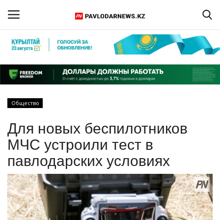
Войти
Регистрация
Главная
Общество
Обратная связь
Для новых беспилотников
ПАВЛОДАРСКАЯ ОБЛАСТЬ
МЧС устроили тест в
павлодарских условиях
КАЗАХСТАН
МИР
СПЕЦПРОЕКТЫ