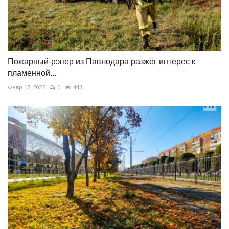
Пожарный-рэпер из Павлодара разжёг интерес к
пламенной...
Февр 17, 2025
0
443