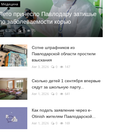
Медицина
Лето принесло Павлодару затишье
по заболеваемости корью
Авг 6, 2026
0
75
Сотне штрафников из
Павлодарской области простили
взыскания
Авг 3, 2026
0
147
Сколько детей 1 сентября впервые
сядут за школьную парту...
Авг 1, 2026
0
641
Как подать заявление через e-
Otinish жителям Павлодарской...
Авг 1, 2026
0
169