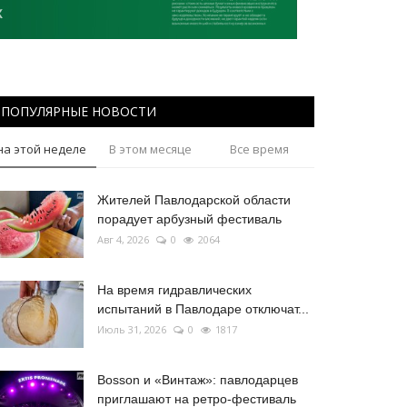
ПОПУЛЯРНЫЕ НОВОСТИ
на этой неделе
В этом месяце
Все время
Жителей Павлодарской области
порадует арбузный фестиваль
Авг 4, 2026
0
2064
На время гидравлических
испытаний в Павлодаре отключат...
Июль 31, 2026
0
1817
Bosson и «Винтаж»: павлодарцев
приглашают на ретро-фестиваль