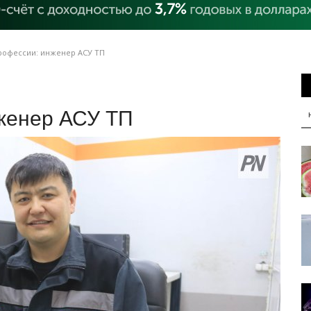
рофессии: инженер АСУ ТП
женер АСУ ТП