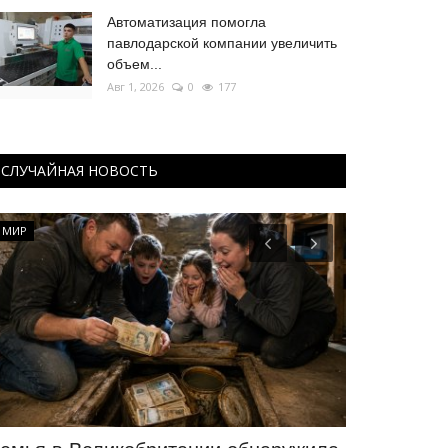
Автоматизация помогла
павлодарской компании увеличить
объем...
Авг 1, 2026
0
177
СЛУЧАЙНАЯ НОВОСТЬ
МИР
ПАВЛОДАРСКАЯ