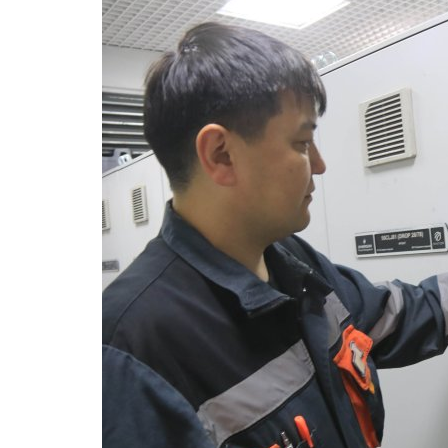
Павлодарское село стало
победителем национального к
Июнь 25, 2026
0
348
В стране подвели итоги ежегодного национ
конкурса «Үздік туристік ауыл».