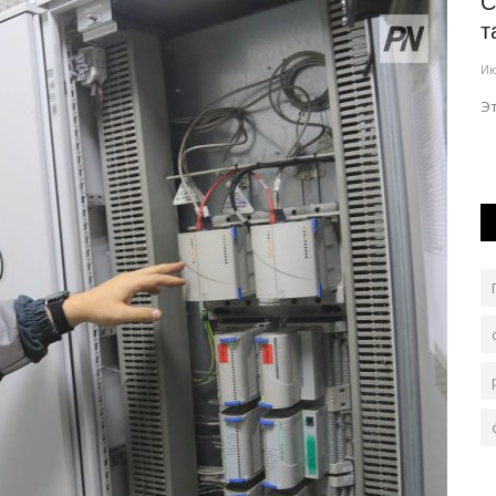
В детских садах Павлодара усилили
С
онкурса
прививочный контроль
т
Авг 6, 2026
0
76
Ию
ального
С помощью вакцин эпидемиологи предупреждают
Э
вспышки кори и коклюша.