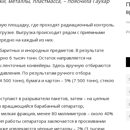
и, металлы, пластмасса, – пояснила Гаухар
ана:
Выборы в Курултай: о чём говорят
П
кандидаты с жителями
в
Павлодарской...
Ав
ую площадку, где проходят радиационный контроль.
Авг 6, 2026
0
127
ельных
И
ыгрузке. Выгрузка происходит рядом с приёмными
В регионе продолжается предвыборная кампания.
рёдно на каждый из них.
абаритных и инородных предметов. В результате
рно 6 тысяч тонн. Остаток направляется на
ы ленточные конвейеры. Здесь вручную отбираются
 давления. По результатам ручного отбора
 500 тонн), бумага и картон – 5% (7 500 тонн), стекло
тупают в разрыватели пакетов, затем – на цепные
о вращающийся барабанный сепаратор,
 мелкая фракция, менее 80 миллиметров – около 40%
ип работы сепаратора заключается в просеивании
акже извлекаются чёрные металлы – 2% (3 тысячи