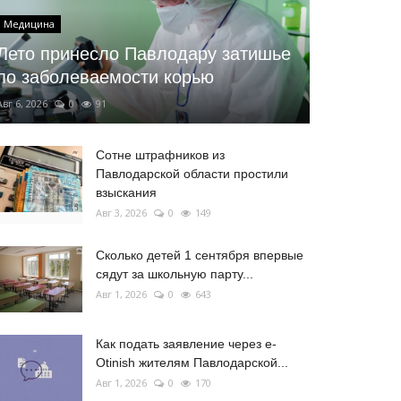
Медицина
Лето принесло Павлодару затишье
по заболеваемости корью
Авг 6, 2026
0
91
Сотне штрафников из
Павлодарской области простили
взыскания
Авг 3, 2026
0
149
Сколько детей 1 сентября впервые
сядут за школьную парту...
Авг 1, 2026
0
643
Как подать заявление через e-
Otinish жителям Павлодарской...
Авг 1, 2026
0
170