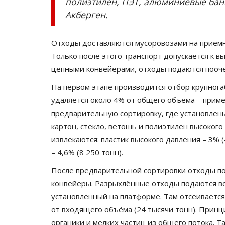
полиэтилен, ПЭТ, алюминиевые банк
Где похоронен брат Абылай х
Акберген.
павлодарские учёные ищут...
Июнь 6, 2026
0
820
Отходы доставляются мусоровозами на приёмн
Место захоронения одного из самых влият
Только после этого транспорт допускается к в
казахских султанов XVIII века до сих...
цепными конвейерами, отходы подаются пооче
На первом этапе производится отбор крупног
удаляется около 4% от общего объёма – приме
предварительную сортировку, где установлен
картон, стекло, ветошь и полиэтилен высокого
извлекаются: пластик высокого давления – 3% (4
– 4,6% (8 250 тонн).
После предварительной сортировки отходы пос
конвейеры. Разрыхлённые отходы подаются в
установленный на платформе. Там отсеивается
от входящего объёма (24 тысячи тонн). Принц
органики и мелких частиц из общего потока. Т