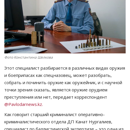
СПОРТ
Чек-лист
РАЗВЛЕЧЕНИЯ
OFFICIAL
Фото Константина Шелкова
Этот специалист разбирается в различных видах оружия
Курултай
и боеприпасах как спецназовец, может разобрать,
собрать и починить оружие как оружейник, и с научной
Язык
точки зрения сказать, является оружие орудием
Қазақша
Русский
преступления или нет, передает корреспондент
@Pavlodarnews.kz.
Как говорит старший криминалист оперативно-
криминалистического отдела ДП Канат Нургалиев,
специалист по баллистической экспертизе – это одна из