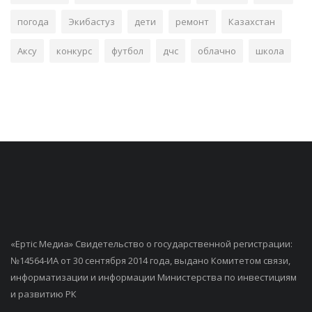
погода
Экибастуз
дети
ремонт
Казахстан
Аксу
конкурс
футбол
дчс
облачно
школа
«Ертiс Медиа» Свидетельство о государственной регистрации:
№14564-ИА от 30 сентября 2014 года, выдано Комитетом связи,
информатизации и информации Министерства по инвестициям
и развитию РК