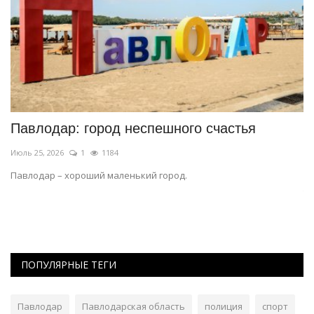
Павлодар: город неспешного счастья
Ю
н
Июль 25, 2026
1
1184
Ию
Павлодар – хороший маленький город.
Тр
ПОПУЛЯРНЫЕ ТЕГИ
Павлодар
Павлодарская область
полиция
спорт