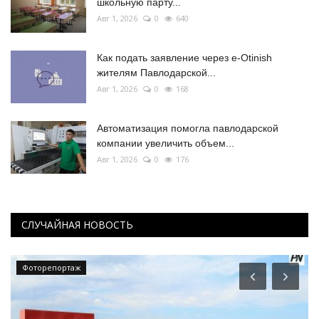
школьную парту...
Авг 1, 2026
0
640
Как подать заявление через e-Otinish
жителям Павлодарской...
Авг 1, 2026
0
168
Автоматизация помогла павлодарской
компании увеличить объем...
Авг 1, 2026
0
176
СЛУЧАЙНАЯ НОВОСТЬ
Фоторепортаж