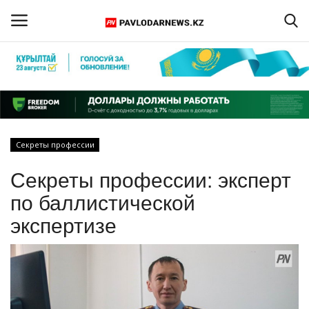
Войти
Регистрация
Главная
Секреты профессии
Обратная связь
Секреты профессии: эксперт
ПАВЛОДАРСКАЯ ОБЛАСТЬ
по баллистической
экспертизе
КАЗАХСТАН
МИР
СПЕЦПРОЕКТЫ