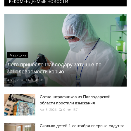
РЕКОМЕНДУЕМЫЕ НОВОСТИ
Медицина
Лето принесло Павлодару затишье по
заболеваемости корью
Авг 6, 2026
0
70
Сотне штрафников из Павлодарской
области простили взыскания
Авг 3, 2026
0
137
Сколько детей 1 сентября впервые сядут за