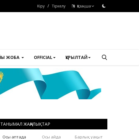
/
Кіру
Тіркелу
Қазақша
ЙЫ ЖОБА
OFFICIAL
ҚҰРЫЛТАЙ
ТАНЫМАЛ ЖАҢАЛЫҚТАР
Осы аптада
Осы айда
Барлық уақыт