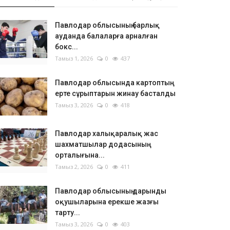
Павлодар облысының барлық
ауданда балаларға арналған
бокс...
Тамыз 1, 2026
0
437
Павлодар облысында картоптың
ерте сұрыптарын жинау басталды
Тамыз 3, 2026
0
418
Павлодар халықаралық жас
шахматшылар додасының
орталығына...
Тамыз 2, 2026
0
411
Павлодар облысының дарынды
оқушыларына ерекше жазғы
тарту...
Тамыз 3, 2026
0
403