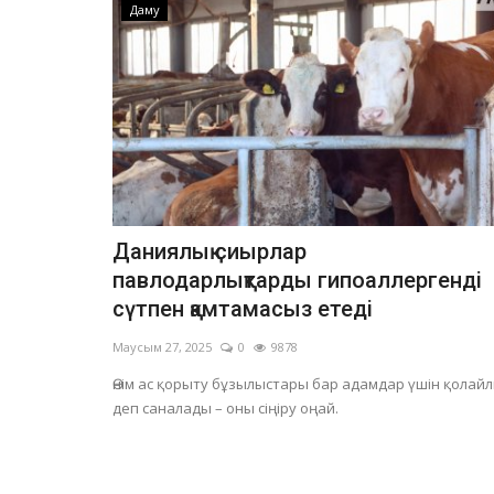
Даму
Даниялық сиырлар
павлодарлықтарды гипоаллергенді
сүтпен қамтамасыз етеді
Маусым 27, 2025
0
9878
Өнім ас қорыту бұзылыстары бар адамдар үшін қолай
деп саналады – оны сіңіру оңай.