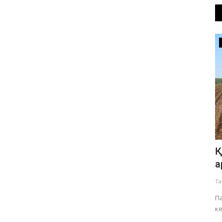
Әлеумет
рлықтар
Павлодарда көршілер арасындағы
Қ
жанжалға нүкте қойылды
а
Тамыз 7, 2026
0
139
Та
Әйелдің көршісіне сес көрсетуі жүйелі түрде жалғасып
П
отырған.
ке