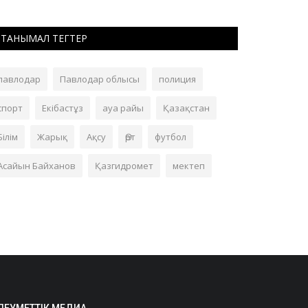
ТАНЫМАЛ ТЕГТЕР
павлодар
Павлодар облысы
полиция
спорт
Екібастұз
ауа райы
Қазақстан
Білім
Жарық
Ақсу
Өрт
футбол
Асайын Байханов
Қазгидромет
мектеп