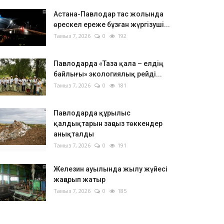
Астана-Павлодар тас жолында
өрескел ереже бұзған жүргізуші...
Тамыз 7, 2026
0
192
Павлодарда «Таза қала – елдің
байлығы» экологиялық рейді...
Тамыз 7, 2026
0
181
Павлодарда құрылыс
қалдықтарын заңсыз төккендер
анықталды
Тамыз 7, 2026
0
191
Железин ауылында жылу жүйесі
жаңарып жатыр
Тамыз 7, 2026
0
185