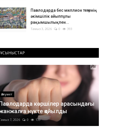
Павлодарда бес миллион теңгенің
әкімшілік айыппұлы
рақымшылықпен...
Тамыз 3, 2026
0
393
ҰСЫНЫСТАР
Әлеумет
Павлодарда көршілер арасындағы
жанжалға нүкте қойылды
Тамыз 7, 2026
0
139