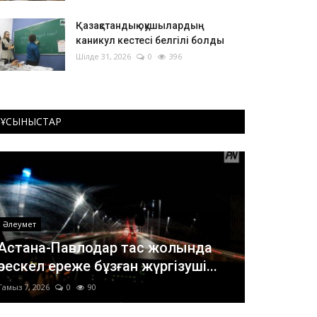
Қазақстандық оқушылардың
каникул кестесі белгілі болды
Шілде 31, 2026
0
396
ҰСЫНЫСТАР
Әлеумет
Астана-Павлодар тас жолында
өрескел ереже бұзған жүргізуші...
Тамыз 7, 2026
0
90