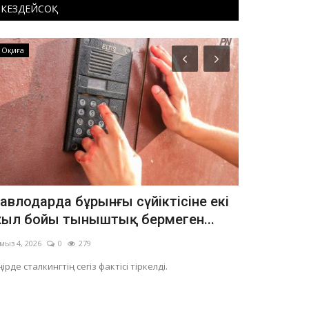
КЕЗДЕЙСОҚ
Оқиға
ПАВЛОДАР ОБ
авлодарда бұрынғы сүйіктісіне екі
Қатты жел
ыл бойы тыныштық бермеген...
Павлодар 
мыз 4, 2026
0
279
Тамыз 3, 2026
ірде сталкингтің сегіз фактісі тіркелді.
Желдің жылдамд