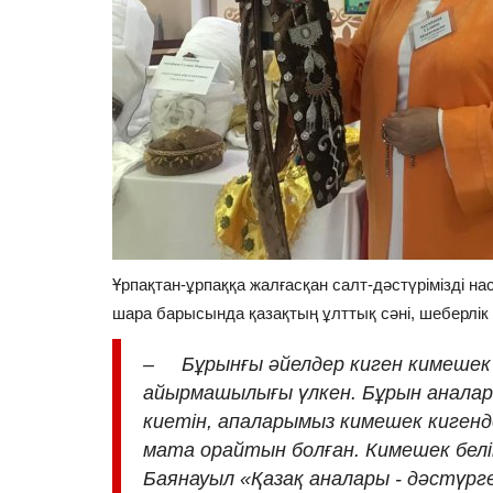
Туризм
Ұрпақтан-ұрпаққа жалғасқан салт-дәстүрімізді нас
шара барысында қазақтың ұлттық сәні, шеберлік 
Баянауылға екі күндік сапард
жерлерді аралауға болады?
– Бұрынғы әйелдер киген кимешек п
Шілде 28, 2026
0
589
айырмашылығы үлкен. Бұрын аналар 
киетін, апаларымыз кимешек кигенд
Ақпараттық тур аясында туристік сала өкілдер
мата орайтын болған. Кимешек белі
журналистер, блогерлер мен мамандар...
Баянауыл «Қазақ аналары - дәстүрг