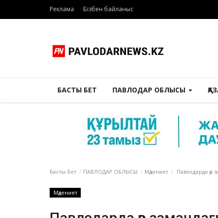
Реклама
Бізбен байланыс
БАСТЫ БЕТ
ПАВЛОДАР ОБЛЫСЫ
ҚА
Басты бет
ПАВЛОДАР ОБЛЫСЫ
Мәдениет
Павлодарда әр 
Мәдениет
Павлодарда әр замандағ