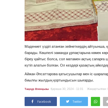
Мәдениет үздігі атанған зейнеткердің айтуынша, қа
барады. Көшпелі заманда ұрпақтарына көмек көр
біреу қайтыс болса, сол матамен ақтық сапарға ш
күтіп алатын болған. Ол кездері қазақтың әйелдері
Айжан Әпсаттарова қатысушылар мен іс-шаралар
биылғы жылдың қортындысын шығарды.
Қараша 30, 2024 - 11:01
Жаңартылған: Н
Таңнұр Әленқызы
Facebook
Twitter