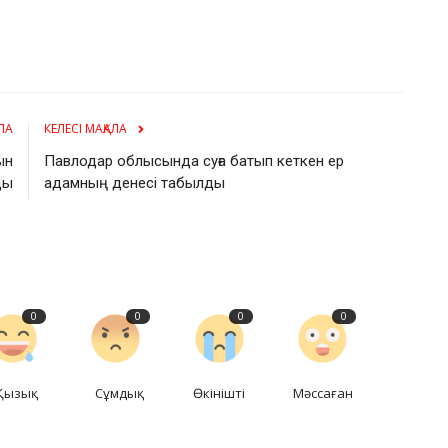
ЛА
КЕЛЕСІ МАҚАЛА
ын
Павлодар облысында суға батып кеткен ер
ды
адамның денесі табылды
0
0
0
0
Қызық
Сұмдық
Өкінішті
Мәссаған