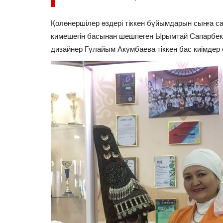
Қолөнершілер өздері тіккен бұйымдарын сынға са
кимешегін басынан шешпеген Ырымтай Сапарбекқы
дизайнер Гүлайым Акумбаева тіккен бас киімдер 