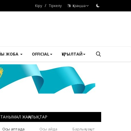
/
Кіру
Тіркелу
Қазақша
ЙЫ ЖОБА
OFFICIAL
ҚҰРЫЛТАЙ
ТАНЫМАЛ ЖАҢАЛЫҚТАР
Осы аптада
Осы айда
Барлық уақыт