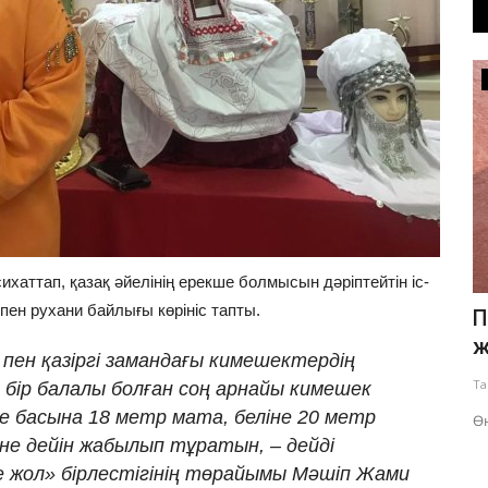
Экология
ихаттап, қазақ әйелінің ерекше болмысын дәріптейтін іс-
пен рухани байлығы көрініс тапты.
а қай
Екібастұз ЖЭО-дағы соңғы екі
П
қазандық қыркүйекте іске
ж
ен қазіргі замандағы кимешектердің
қосылады
Та
бір балалы болған соң арнайы кимешек
Тамыз 5, 2026
0
268
е басына 18 метр мата, беліне 20 метр
і,
Өң
не дейін жабылып тұратын, – дейді
Жөндеу жұмыстары белгіленген кестемен толық
е жол» бірлестігінің төрайымы Мәшіп Жами
жалғасуда.