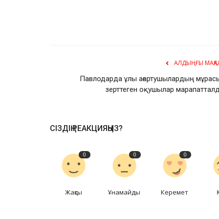
АЛДЫҢҒЫ МАҚА
Павлодарда ұлы ағартушылардың мұрас
зерттеген оқушылар марапаттал
СІЗДІҢ РЕАКЦИЯҢЫЗ?
0
0
0
Жақсы
Ұнамайды
Керемет