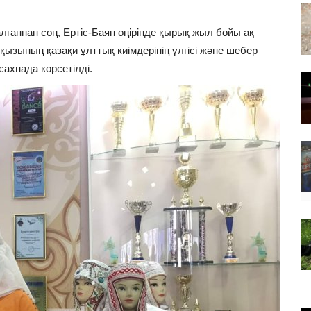
лғаннан соң, Ертіс-Баян өңірінде қырық жыл бойы ақ
зының қазақи ұлттық киімдерінің үлгісі және шебер
сахнада көрсетілді.