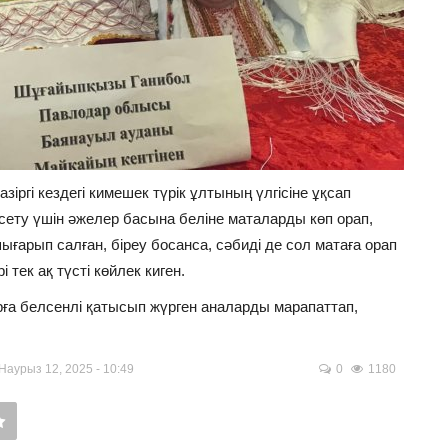
зіргі кездегі кимешек түрік ұлтының үлгісіне ұқсап
сету үшін әжелер басына беліне маталарды көп орап,
ығарып салған, біреу босанса, сәбиді де сол матаға орап
 тек ақ түсті көйлек киген.
ға белсенлі қатысып жүрген аналарды марапаттап,
аурыз 12, 2025 - 10:49
0
1180