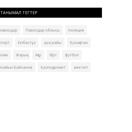
ТАНЫМАЛ ТЕГТЕР
павлодар
Павлодар облысы
полиция
спорт
Екібастұз
ауа райы
Қазақстан
Білім
Жарық
Ақсу
Өрт
футбол
Асайын Байханов
Қазгидромет
мектеп