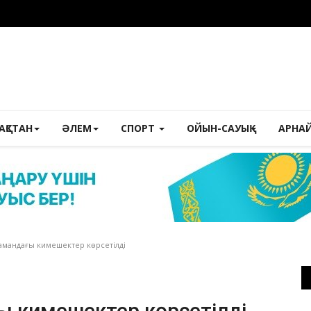
ЗАҚСТАН
ӘЛЕМ
СПОРТ
ОЙЫН-САУЫҚ
АРНА
замандағы кимешектер көрсетілді
ы кимешектер көрсетілді