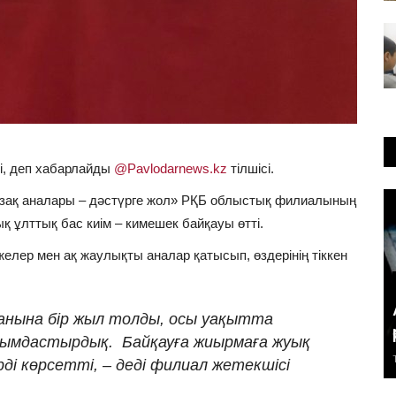
ді, деп хабарлайды
@Pavlodarnews.kz
тілшісі.
азақ аналары – дәстүрге жол» РҚБ облыстық филиалының
ұлттық бас киім – кимешек байқауы өтті.
 әжелер мен ақ жаулықты аналар қатысып, өздерінің тіккен
ғанына бір жыл толды, осы уақытта
йымдастырдық. Байқауға жиырмаға жуық
рді көрсетті, – деді филиал жетекшісі