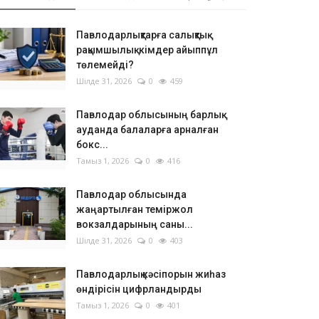
Павлодарлықтарға салықтық
рақымшылық: кімдер айыппұл
төлемейді?
Шілде 31, 2026
0
459
Павлодар облысының барлық
ауданда балаларға арналған
бокс...
Тамыз 1, 2026
0
416
Павлодар облысында
жаңартылған теміржол
вокзалдарының саны...
Шілде 31, 2026
0
403
Павлодарлық кәсіпорын жиһаз
өндірісін цифрландырды
Тамыз 1, 2026
0
401