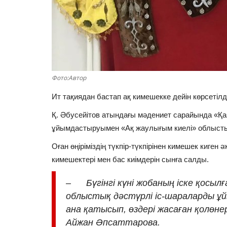
Фото:Автор
Ит тақиядан бастап ақ кимешекке дейін көрсетіл
Қ. Әбусейітов атындағы мәдениет сарайында «Қ
ұйымдастыруымен «Ақ жаулығым киелі» облыстық 
Оған өңіріміздің түкпір-түкпірінен кимешек киген
кимешектері мен бас киімдерін сынға салды.
– Бүгінгі күні жобаның іске қосыл
облыстық дәстүрлі іс-шараларды ұ
ана қатысып, өздері жасаған қолөне
Айжан Әпсаттарова.