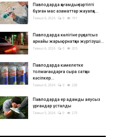
Павлодарда қоғамдық тәртіпті
бұзған мас азаматтар жауапқа...
Тамыз 6, 2026
0
191
Павлодарда көлігіне рұқсатсыз
арнайы жарық орнатқан жүргізуші...
Тамыз 6, 2026
0
205
Павлодарда кәмелетке
толмағандарға сыра сатқан
кәсіпкер...
Тамыз 6, 2026
0
228
Павлодарда ер адамды аяусыз
ұрғандар ұсталды
Тамыз 5, 2026
0
273