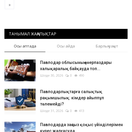
»
ТАНЫМАЛ ЖАҢАЛЫҚТАР
Осы аптада
Осы айда
Барлық уақыт
Павлодар облысының өнерпаздары
халықаралық байқауда топ...
Шілде 30, 2026
0
490
Павлодарлықтарға салықтық
рақымшылық: кімдер айыппұл
төлемейді?
Шілде 31, 2026
0
413
Павлодарда заңсыз қоқыс үйінділерімен
күрес жалғасуда