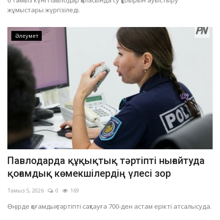
6 тамыз күні Павлодар қаласында су құбырын ауыстыру
жұмыстары жүргізіледі.
Әлеумет
Павлодарда құқықтық тәртіпті нығайтуда
қоғамдық көмекшілердің үлесі зор
Тамыз 5, 2026
0
169
Өңірде қоғамдық тәртіпті сақтауға 700-ден астам ерікті атсалысуда.