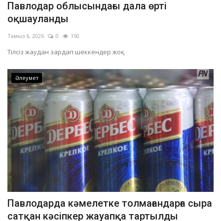
Павлодар облысындағы дала өрті
ОЙЫН-САУЫҚ
оқшауланды
Тамыз 6, 2026
0
150
АРНАЙЫ ЖОБА
Тілсіз жаудан зардап шеккендер жоқ.
OFFICIAL
Әлеумет
Құрылтай
Тілді тандаңыз
Қазақша
Русский
Павлодарда кәмелетке толмағандарға сыра
сатқан кәсіпкер жауапқа тартылды