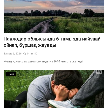
Павлодар облысында 6 тамызда найзағай
ойнап, бұршақ жауады
Тамыз 6, 2026
0
80
Желдің жылдамдығы секундына 9-14 метрге жетеді.
Оқиға