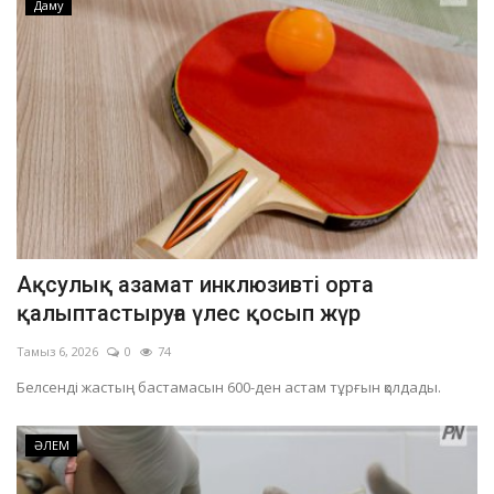
Даму
Ақсулық азамат инклюзивті орта
қалыптастыруға үлес қосып жүр
Тамыз 6, 2026
0
74
Белсенді жастың бастамасын 600-ден астам тұрғын қолдады.
ӘЛЕМ