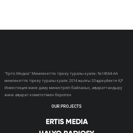
"Ертiс Медиа" Мемлекеттік тіркеу туралы куәлік: №14564-АА
мемлекеттік тіркеу туралы куәлік 2014 жылғы 20 қыркүйекте ҚР
Инвестиция және даму министрлігі байланыс, ақпараттандыру
және ақпарат комитетімен берілген
OUR PROJECTS