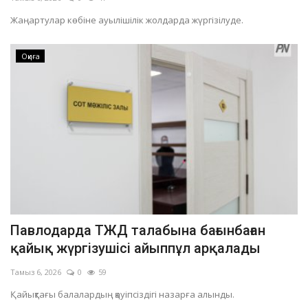
Жаңартулар көбіне ауылішілік жолдарда жүргізілуде.
Оқиға
Павлодарда ТЖД талабына бағынбаған
қайық жүргізушісі айыппұл арқалады
Тамыз 6, 2026
0
59
Қайықтағы балалардың қауіпсіздігі назарға алынды.