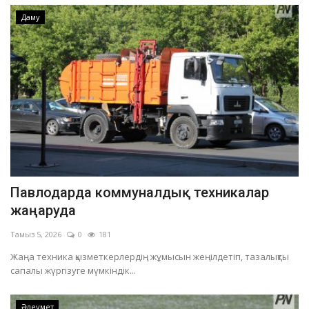
Даму
Павлодарда коммуналдық техникалар
жаңаруда
Тамыз 5, 2026
0
181
Жаңа техника қызметкерлердің жұмысын жеңілдетіп, тазалықты
сапалы жүргізуге мүмкіндік...
Әлеумет