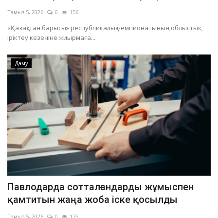
Тамыз 5, 2026
0
156
«Қазақстан барысы» республикалық чемпионатының облыстық
іріктеу кезеңіне жиырмаға...
Даму
Павлодарда сотталғандарды жұмыспен
қамтитын жаңа жоба іске қосылды
Тамыз 5, 2026
0
175