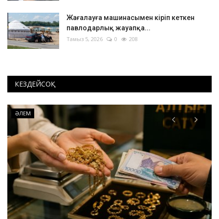
Жағалауға машинасымен кіріп кеткен
павлодарлық жауапқа...
Тамыз 5, 2026
0
208
КЕЗДЕЙСОҚ
ӘЛЕМ