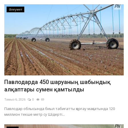
Әлеумет
Павлодарда 450 шаруаның шабындық
алқаптары сумен қамтылды
Тамыз 6, 2026
0
69
Павлодар облысында биыл табиғатты қорғау мақсатында 120
миллион текше метр су Шідерті...