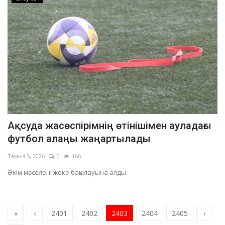
Ақсуда жасөспірімнің өтінішімен ауладағы
футбол алаңы жаңартылады
Тамыз 5, 2026
0
166
Әкім мәселені жеке бақылауына алды.
«
‹
2401
2402
2403
2404
2405
›