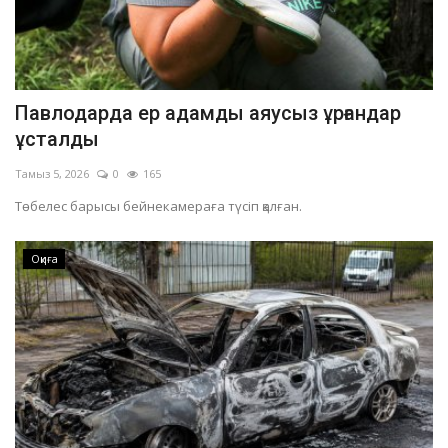
Павлодарда ер адамды аяусыз ұрғандар
ұсталды
Тамыз 5, 2026
0
165
Төбелес барысы бейнекамераға түсіп қалған.
Оқиға