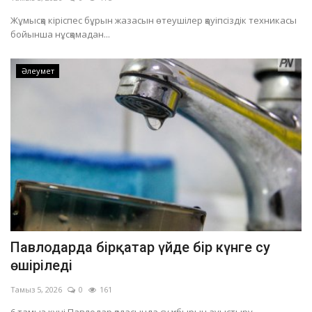
Жұмысқа кіріспес бұрын жазасын өтеушілер қауіпсіздік техникасы
бойынша нұсқамадан...
Әлеумет
Павлодарда бірқатар үйде бір күнге су
өшіріледі
Тамыз 5, 2026
0
161