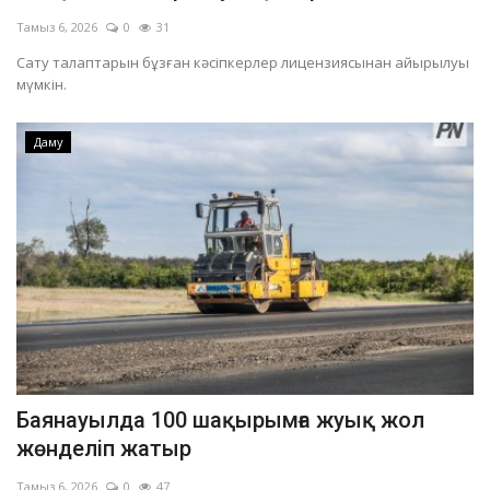
Тамыз 6, 2026
0
31
Сату талаптарын бұзған кәсіпкерлер лицензиясынан айырылуы
мүмкін.
Даму
Баянауылда 100 шақырымға жуық жол
жөнделіп жатыр
Тамыз 6, 2026
0
47