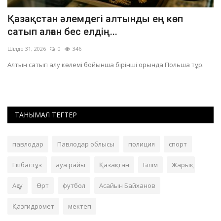
Қазақстан әлемдегі алтынды ең көп
«
сатып алған бес елдің...
ж
Шілде 31, 2026
0
346
Ші
Алтын сатып алу көлемі бойынша бірінші орында Польша тұр.
25
ТАНЫМАЛ ТЕГТЕР
павлодар
Павлодар облысы
полиция
спорт
Екібастұз
ауа райы
Қазақстан
Білім
Жарық
Ақсу
Өрт
футбол
Асайын Байханов
Қазгидромет
мектеп