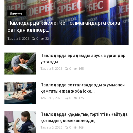
Әлеумет
Павлодарда кәмелетке толмағандарға сыра
сатқан кәсіпкер...
Тамыз 6, 2026
0
32
Павлодарда ер адамды аяусыз ұрғандар
ұсталды
Тамыз 5, 2026
0
165
Павлодарда сотталғандарды жұмыспен
қамтитын жаңа жоба іске...
Тамыз 5, 2026
0
175
Павлодарда құқықтық тәртіпті нығайтуда
қоғамдық көмекшілердің...
Тамыз 5, 2026
0
169