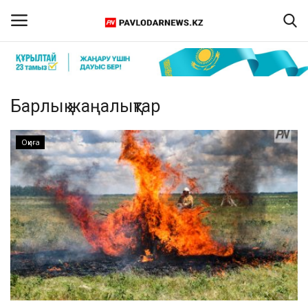
Кіру
Тіркелу
Барлық жаңалықтар
Басты бет
Оқиға
Бізбен байланыс
ПАВЛОДАР ОБЛЫСЫ
ҚАЗАҚСТАН
ӘЛЕМ
Спорт