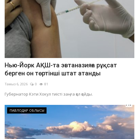
Нью-Йорк АҚШ-та эвтаназияға рұқсат
берген он төртінші штат атанды
Тамыз 6, 2026
0
81
Губернатор Кэти Хокул тиісті заңға қол қойды.
ПАВЛОДАР ОБЛЫСЫ