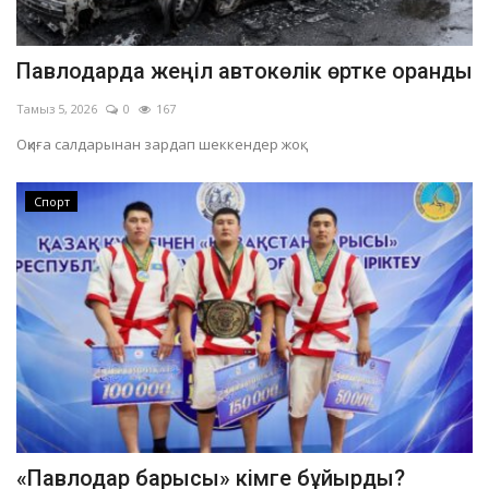
Павлодарда жеңіл автокөлік өртке оранды
Тамыз 5, 2026
0
167
Оқиға салдарынан зардап шеккендер жоқ.
Спорт
«Павлодар барысы» кімге бұйырды?