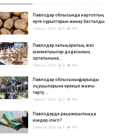
Павлодар облысында картоптың
ерте сұрыптарын жинау басталды
Тамыз 3, 2026
0
439
Павлодар халықаралық жас
шахматшылар додасының
орталығына...
Тамыз 2, 2026
0
426
Павлодар облысының дарынды
оқушыларына ерекше жазғы
тарту...
Тамыз 3, 2026
0
418
Павлодарда рақымшылыққа
кімдер ілікті?
Тамыз 4, 2026
0
414