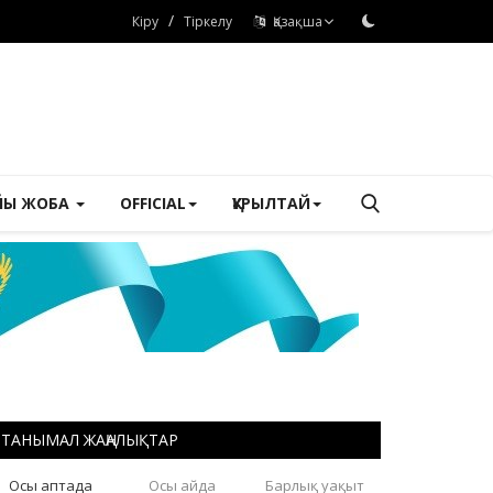
/
Кіру
Тіркелу
Қазақша
ЙЫ ЖОБА
OFFICIAL
ҚҰРЫЛТАЙ
ТАНЫМАЛ ЖАҢАЛЫҚТАР
Осы аптада
Осы айда
Барлық уақыт