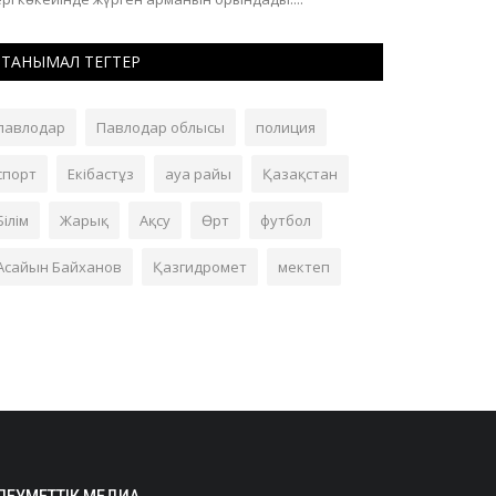
ТАНЫМАЛ ТЕГТЕР
павлодар
Павлодар облысы
полиция
спорт
Екібастұз
ауа райы
Қазақстан
Білім
Жарық
Ақсу
Өрт
футбол
Асайын Байханов
Қазгидромет
мектеп