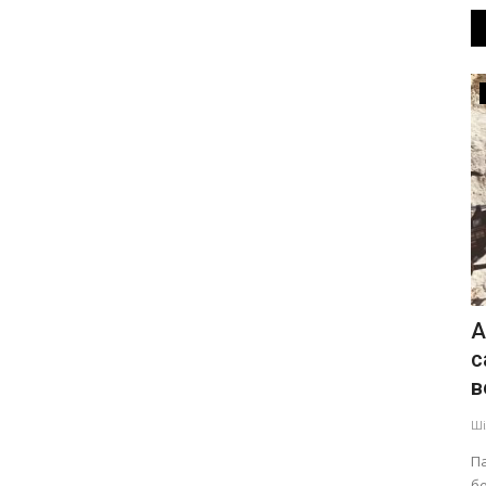
ӘЛЕМ
ң
Қазақстан әлемдегі алтынды ең көп
А
су
сатып алған бес елдің...
с
в
Шілде 31, 2026
0
410
Ші
Алтын сатып алу көлемі бойынша бірінші орында
Польша тұр.
лодарлық
П
бе