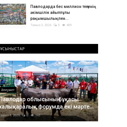
Павлодарда бес миллион теңгенің
әкімшілік айыппұлы
рақымшылықпен...
Тамыз 3, 2026
0
409
ҰСЫНЫСТАР
Әлеумет
Павлодар облысының бұқасы
халықаралық форумда екі мәрте...
Тамыз 8, 2026
0
143