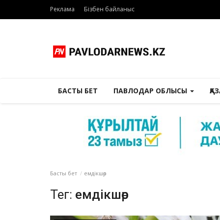
Реклама
Бізбен байланыс
БАСТЫ БЕТ
ПАВЛОДАР ОБЛЫСЫ
ҚА
Басты бет
емдікшөр
Тег:
емдікшөр