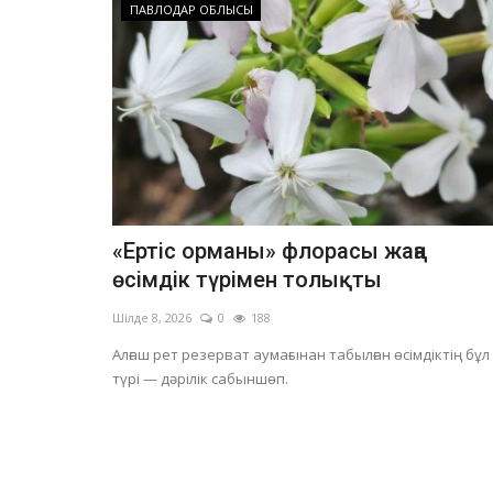
ПАВЛОДАР ОБЛЫСЫ
«Ертіс орманы» флорасы жаңа
өсімдік түрімен толықты
Шілде 8, 2026
0
188
Алғаш рет резерват аумағынан табылған өсімдіктің бұл
түрі — дәрілік сабыншөп.