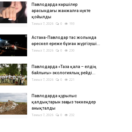
Павлодарда көршілер
арасындағы жанжалға нүкте
қойылды
Тамыз 7, 2026
0
193
Астана-Павлодар тас жолында
өрескел ереже бұзған жүргізуші...
Тамыз 7, 2026
0
230
Павлодарда «Таза қала – елдің
байлығы» экологиялық рейді...
Тамыз 7, 2026
0
221
Павлодарда құрылыс
қалдықтарын заңсыз төккендер
анықталды
Тамыз 7, 2026
0
232