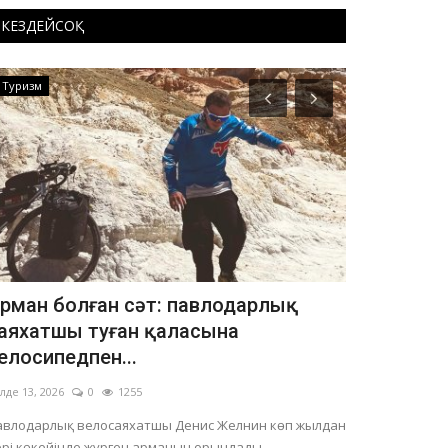
КЕЗДЕЙСОҚ
Туризм
Туризм
рман болған сәт: павлодарлық
Павлодар
аяхатшы туған қаласына
экономика
елосипедпен...
Маусым 12, 2026
лде 13, 2026
0
1255
Өңірде инфрақ
тартуға басымд
авлодарлық велосаяхатшы Денис Желнин көп жылдан
рі көкейінде жүрген арманын орындады....