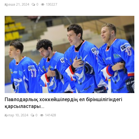
Қараша 21, 2024
0
130227
Павлодарлық хоккейшілердің ел біріншілігіндегі
қарсыластары...
Қантар 10, 2024
0
141428