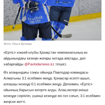
ОЙЫН-САУЫҚ
АРНАЙЫ ЖОБА
OFFICIAL
Құрылтай
Фото: Ольга Бугаева
«Ертіс» хоккей клубы Қазақстан чемпионатының өз
Тілді тандаңыз
айдынындағы кезеңін жоғары нотада аяқтады, деп
хабарлайды
@Pavlodarnews.kz
тілшісі.
Қазақша
Русский
Өз алаңындағы соңғы ойында Павлодар командасы
Алматыны 3:1 есебімен жеңді. Қонақтар есепті ашып,
алғашқы кезеңді 0:1 есебімен жеңді. Дегенмен, «Ертіс»
ойынның барысын өзгерте алды. Алаң иелері екінші
кезеңде серпіліп, үшінші кезеңде екі гол соғып, 3:1 есебімен
жеңіске жетті.