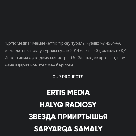
"Ертiс Медиа" Мемлекеттік тіркеу туралы куәлік: №14564-АА
мемлекеттік тіркеу туралы куәлік 2014 жылғы 20 қыркүйекте ҚР
Инвестиция және даму министрлігі байланыс, ақпараттандыру
және ақпарат комитетімен берілген
OUR PROJECTS