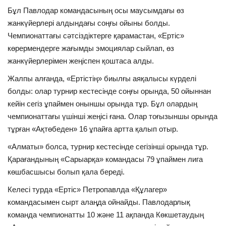
Бұл Павлодар командасының осы маусымдағы өз
жанкүйерлері алдындағы соңғы ойыны болды.
Чемпионаттағы сәтсіздіктерге қарамастан, «Ертіс»
көрермендерге жағымды эмоциялар сыйлап, өз
жанкүйерлерімен жеңіспен қоштаса алды.
Жалпы алғанда, «Ертістің» биылғы аяқалысы күрделі
болды: олар турнир кестесінде соңғы орында, 50 ойыннан
кейін сегіз ұпаймен оныншы орында тұр. Бұл олардың
чемпионаттағы үшінші жеңісі ғана. Олар тоғызыншы орында
тұрған «Ақтөбеден» 16 ұпайға артта қалып отыр.
«Алматы» болса, турнир кестесінде сегізінші орында тұр.
Қарағандының «Сарыарқа» командасы 79 ұпаймен лига
көшбасшысы болып қала береді.
Келесі турда «Ертіс» Петропавлда «Құлагер»
командасымен сырт алаңда ойнайды. Павлодарлық
команда чемпионатты 10 және 11 ақпанда Көкшетаудың