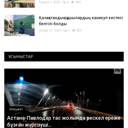
Тамыз 1, 2026
0
404
Қазақстандық оқушылардың каникул кестесі
белгілі болды
Шілде 31, 2026
0
403
ҰСЫНЫСТАР
Әлеумет
Астана-Павлодар тас жолында өрескел ереже
бұзған жүргізуші...