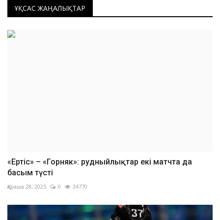
ҰҚСАС ЖАҢАЛЫҚТАР
«Ертіс» – «Горняк»: рудныйлықтар екі матчта да
басым түсті
Қараша 28, 2025
0
34770