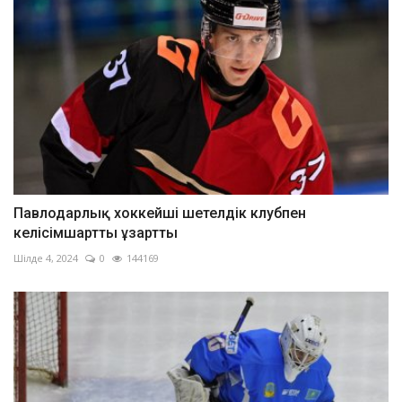
Павлодарлық хоккейші шетелдік клубпен
келісімшартты ұзартты
Шілде 4, 2024
0
144169