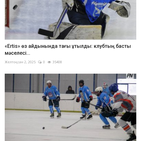
«Ertis» өз айдынында тағы ұтылды: клубтың басты
мәселесі...
Желтоқсан 2, 2025
0
35408