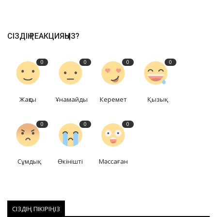
СІЗДІҢ РЕАКЦИЯҢЫЗ?
0
0
0
0
Жақсы
Ұнамайды
Керемет
Қызық
0
0
0
Сұмдық
Өкінішті
Мәссаған
СІЗДІҢ ПІКІРІҢІЗ