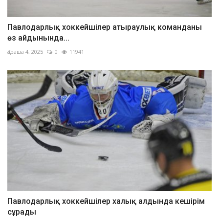
Павлодарлық хоккейшілер атыраулық команданы
өз айдынында...
Қараша 4, 2025
0
11941
Павлодарлық хоккейшілер халық алдында кешірім
сұрады