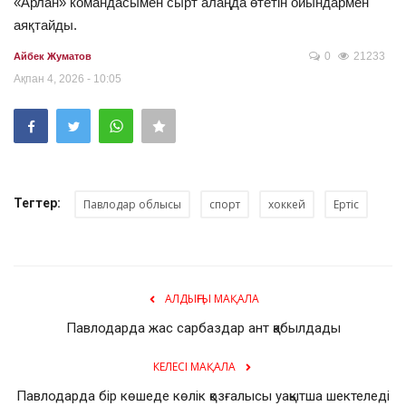
«Арлан» командасымен сырт алаңда өтетін ойындармен
аяқтайды.
0
21233
Айбек Жуматов
Ақпан 4, 2026 - 10:05
Тегтер:
Павлодар облысы
спорт
хоккей
Ертіс
АЛДЫҢҒЫ МАҚАЛА
Павлодарда жас сарбаздар ант қабылдады
КЕЛЕСІ МАҚАЛА
Павлодарда бір көшеде көлік қозғалысы уақытша шектеледі