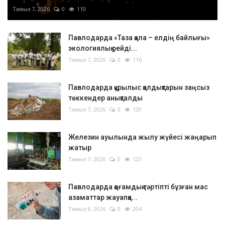
Тамыз 7, 2026
0
110
Павлодарда «Таза қала – елдің байлығы»
экологиялық рейді...
Тамыз 7, 2026
0
116
Павлодарда құрылыс қалдықтарын заңсыз
төккендер анықталды
Тамыз 7, 2026
0
120
Железин ауылында жылу жүйесі жаңарып
жатыр
Тамыз 7, 2026
0
123
Павлодарда қоғамдық тәртіпті бұзған мас
азаматтар жауапқа...
Тамыз 6, 2026
0
204