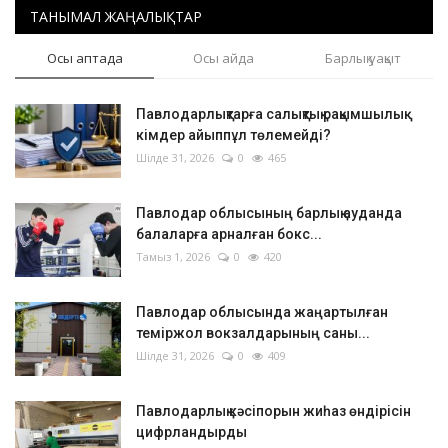
ТАНЫМАЛ ЖАҢАЛЫҚТАР
Осы аптада
Осы айда
Барлық уақыт
Павлодарлықтарға салықтық рақымшылық:
кімдер айыппұл төлемейді?
Шілде 31, 2026
0
465
Павлодар облысының барлық ауданда
балаларға арналған бокс...
Тамыз 1, 2026
0
420
Павлодар облысында жаңартылған
теміржол вокзалдарының саны...
Шілде 31, 2026
0
409
Павлодарлық кәсіпорын жиһаз өндірісін
цифрландырды