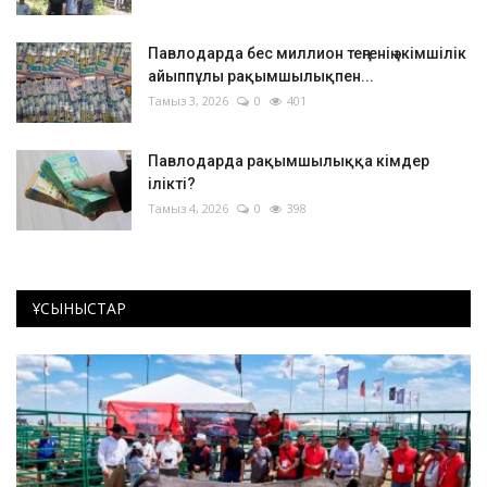
Павлодарда бес миллион теңгенің әкімшілік
айыппұлы рақымшылықпен...
Тамыз 3, 2026
0
401
Павлодарда рақымшылыққа кімдер
ілікті?
Тамыз 4, 2026
0
398
ҰСЫНЫСТАР