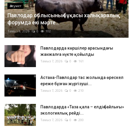
Әлеумет
Павлодар облысының бұқасы халықаралық
форумда екі мәрте...
Тамыз 8, 2026
0
102
Павлодарда көршілер арасындағы
жанжалға нүкте қойылды
Тамыз 7, 2026
0
161
Астана-Павлодар тас жолында өрескел
ереже бұзған жүргізуші...
Тамыз 7, 2026
0
210
Павлодарда «Таза қала – елдің байлығы»
экологиялық рейді...
Тамыз 7, 2026
0
200