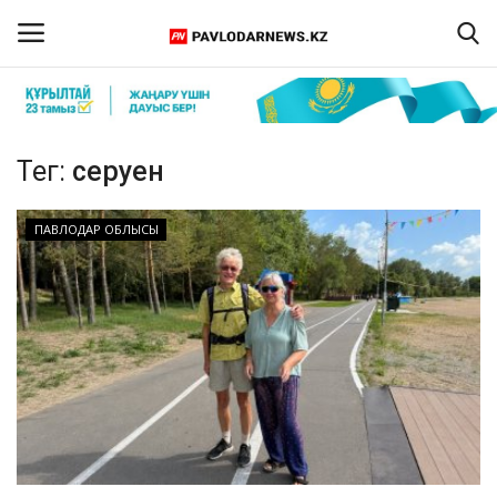
Кіру
Тіркелу
Тег:
серуен
Басты бет
ПАВЛОДАР ОБЛЫСЫ
Бізбен байланыс
ПАВЛОДАР ОБЛЫСЫ
ҚАЗАҚСТАН
ӘЛЕМ
Спорт