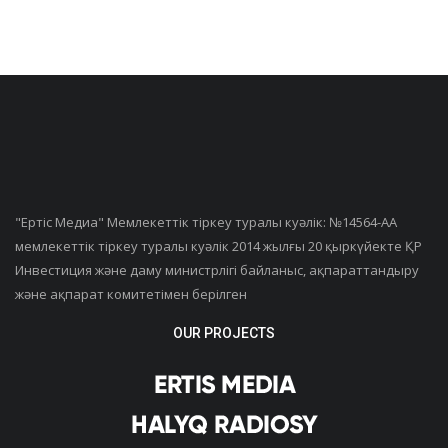
"Ертiс Медиа" Мемлекеттік тіркеу туралы куәлік: №14564-АА
мемлекеттік тіркеу туралы куәлік 2014 жылғы 20 қыркүйекте ҚР
Инвестиция және даму министрлігі байланыс, ақпараттандыру
және ақпарат комитетімен берілген
OUR PROJECTS