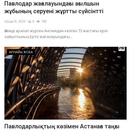
Павлодар жағалауындағы ағылшын
ОЙЫН-САУЫҚ
жұбының серуені жұртты сүйсінтті
Шілде 8, 2026
0
149
АРНАЙЫ ЖОБА
Әлемді аралап жүрген Англиядан келген 73 жастағы ерлі-
зайыптының Ертіс жағалауындағы...
OFFICIAL
АРНАЙЫ ЖОБА
Құрылтай
Тілді тандаңыз
Қазақша
Русский
Павлодарлықтың көзімен Астанаға таңғы