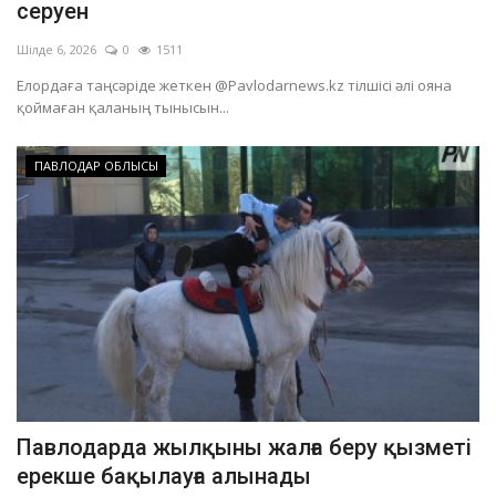
серуен
Шілде 6, 2026
0
1511
Елордаға таңсәріде жеткен @Pavlodarnews.kz тілшісі әлі ояна
қоймаған қаланың тынысын...
ПАВЛОДАР ОБЛЫСЫ
Павлодарда жылқыны жалға беру қызметі
ерекше бақылауға алынады