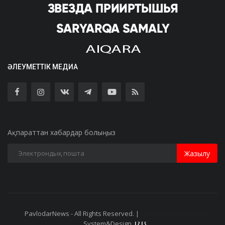
ӘЛЕУМЕТТІК МЕДИА
Ақпараттан хабардар болыңыз
Жазылу
PavlodarNews - All Rights Reserved. |
Старая версия сайта
System&Design