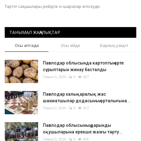
Тәртіп сақшылары рейдтік іс-шаралар өткізуде.
ТАНЫМАЛ ЖАҢАЛЫҚТАР
Осы аптада
Осы айда
Барлық уақыт
Павлодар облысында картоптың ерте
сұрыптарын жинау басталды
Тамыз 3, 2026
0
427
Павлодар халықаралық жас
шахматшылар додасының орталығына...
Тамыз 2, 2026
0
417
Павлодар облысының дарынды
оқушыларына ерекше жазғы тарту...
Тамыз 3, 2026
0
410