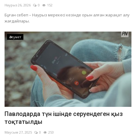
Наурыз 26, 2026
0
152
Бұған себеп – Наурыз мерекесі кезінде орын алған жарақат алу
жағдайлары.
Әлеумет
Павлодарда түн ішінде серуендеген қыз
тоқтатылды
Маусым 27, 2025
0
253