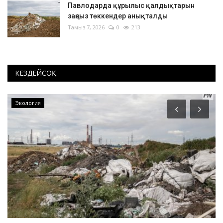
Павлодарда құрылыс қалдықтарын
заңсыз төккендер анықталды
Тамыз 7, 2026
0
213
КЕЗДЕЙСОҚ
Экология