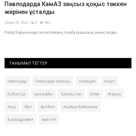
Павлодарда КамАЗ заңсыз қоқыс төккен
«
жерінен ұсталды
м
Шілде 29, 2026
0
482
Қа
Рейд барысында экологиялық заңбұзушылық анықталды.
Қо
ТАНЫМАЛ ТЕГТЕР
павлодар
Павлодар облысы
полиция
спорт
Екібастұз
ауа райы
Қазақстан
Білім
Жарық
Ақсу
Өрт
футбол
Асайын Байханов
Қазгидромет
мектеп