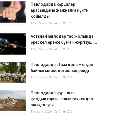
Павлодарда көршілер
арасындағы жанжалға нүкте
қойылды
Тамыз 7, 2026
0
188
Астана-Павлодар тас жолында
өрескел ереже бұзған жүргізуші...
Тамыз 7, 2026
0
224
Павлодарда «Таза қала – елдің
байлығы» экологиялық рейді...
Тамыз 7, 2026
0
214
Павлодарда құрылыс
қалдықтарын заңсыз төккендер
анықталды
Тамыз 7, 2026
0
226