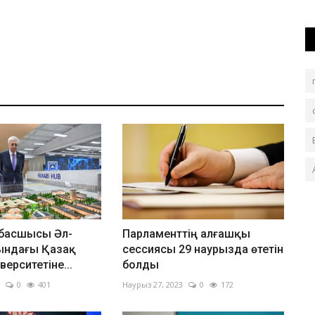
басшысы Әл-
Парламенттің алғашқы
ындағы Қазақ
сессиясы 29 наурызда өтетін
верситетіне...
болды
0
401
Наурыз 27, 2023
0
172