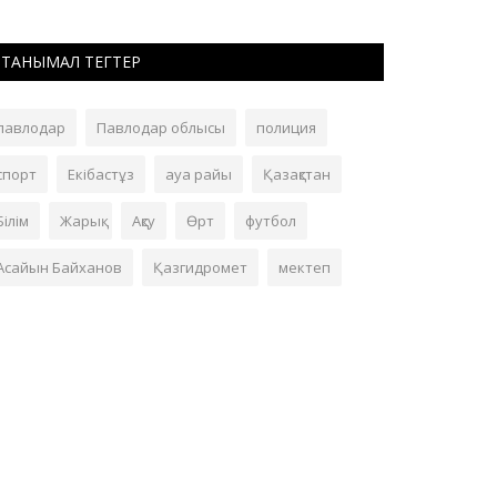
ТАНЫМАЛ ТЕГТЕР
павлодар
Павлодар облысы
полиция
спорт
Екібастұз
ауа райы
Қазақстан
Білім
Жарық
Ақсу
Өрт
футбол
Асайын Байханов
Қазгидромет
мектеп