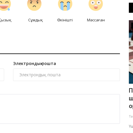
Қызық
Сұмдық
Өкінішті
Мәссаған
Мәдениет
Электрондық пошта
рде
Павлодар жастары Абай поэзиясына
П
арналған әдеби кеште бас...
ш
о
Тамыз 6, 2026
0
272
Та
Шара «Абай күніне» орай ұйымдастырылмақ.
ы.
Үш