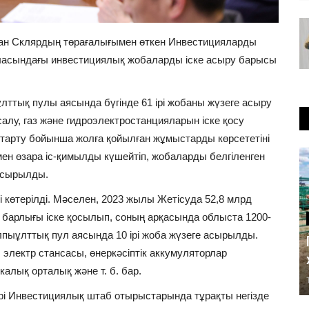
ман Склярдың төрағалығымен өткен Инвестицияларды
саласындағы инвестициялық жобаларды іске асыру барысы
ттық пулы аясында бүгінде 61 ірі жобаны жүзеге асыру
лу, газ және гидроэлектростанцияларын іске қосу
 тарту бойынша жолға қойылған жұмыстарды көрсететіні
рмен өзара іс-қимылды күшейтіп, жобаларды белгіленген
апсырылды.
і көтерілді. Мәселен, 2023 жылы Жетісуда 52,8 млрд
 барлығы іске қосылып, соның арқасында облыста 1200-
пыұлттық пул аясында 10 ірі жоба жүзеге асырылды.
электр стансасы, өнеркәсіптік аккумуляторлар
алық орталық және т. б. бар.
і Инвестициялық штаб отырыстарында тұрақты негізде