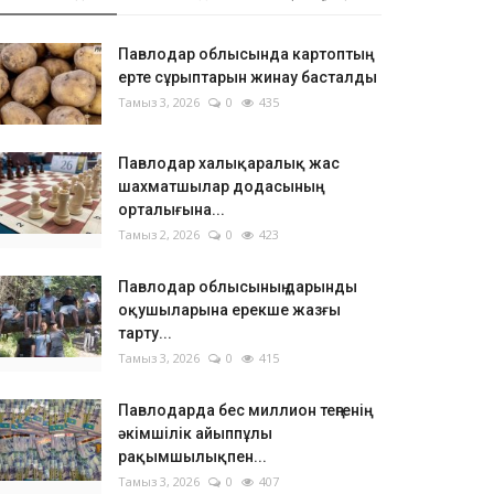
Павлодар облысында картоптың
ерте сұрыптарын жинау басталды
Тамыз 3, 2026
0
435
Павлодар халықаралық жас
шахматшылар додасының
орталығына...
Тамыз 2, 2026
0
423
Павлодар облысының дарынды
оқушыларына ерекше жазғы
тарту...
Тамыз 3, 2026
0
415
Павлодарда бес миллион теңгенің
әкімшілік айыппұлы
рақымшылықпен...
Тамыз 3, 2026
0
407