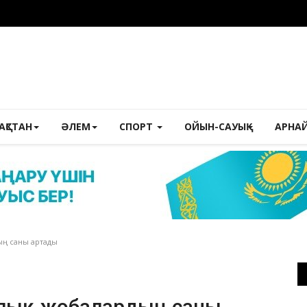
ЗАҚСТАН
ӘЛЕМ
СПОРТ
ОЙЫН-САУЫҚ
АРНА
ың саны артады
ялық жобалардың саны