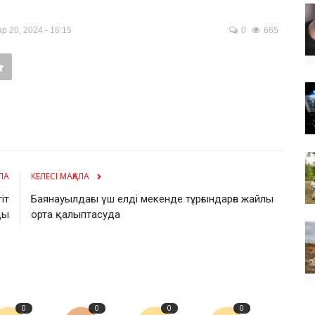
 20, 2024 - 16:15
0
665
ЛА
КЕЛЕСІ МАҚАЛА
іт
Баянауылдағы үш елді мекенде тұрғындарға жайлы
ды
орта қалыптасуда
0
0
0
0