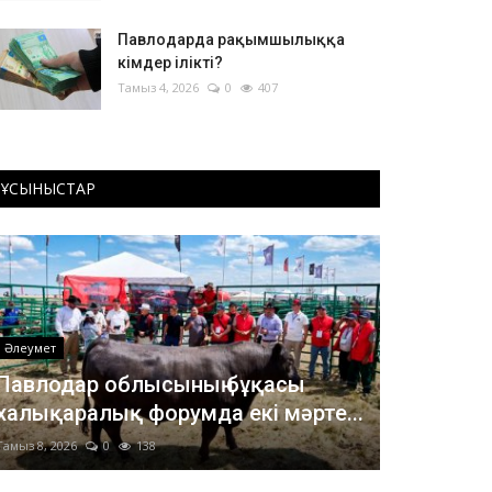
Павлодарда рақымшылыққа
кімдер ілікті?
Тамыз 4, 2026
0
407
ҰСЫНЫСТАР
Әлеумет
Павлодар облысының бұқасы
халықаралық форумда екі мәрте...
Тамыз 8, 2026
0
138