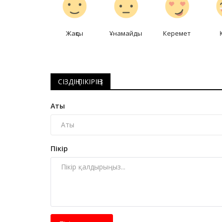
Жақсы
Ұнамайды
Керемет
Фоторепортаж
СІЗДІҢ ПІКІРІҢІЗ
Аты
Пікір
Павлодарлық студент еш же
қойылмаған психологиялық
монодраманы...
Маусым 5, 2025
0
32576
Кейіпкер қоғамдағы өз орнын табуға тырыст