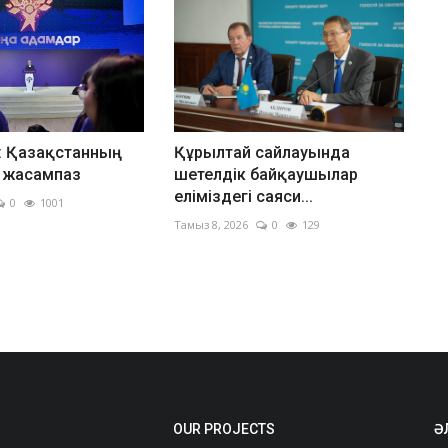
: Қазақстанның
Құрылтай сайлауында
 жасампаз
шетелдік байқаушылар
еліміздегі саяси...
0
1001
Тамыз 8, 2026
0
129
OUR PROJECTS
Ә