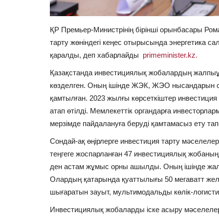
ҚР Премьер-Министрінің бірінші орынбасары Ро
тарту жөніндегі кеңес отырысында энергетика 
қаралды, деп хабарлайды
primeminister.kz.
Қазақстанда инвестициялық жобалардың жалпыұл
көзделген. Оның ішінде ЖЭК, ЖЭО нысандарын са
қамтылған. 2023 жылғы көрсеткіштер инвестиция
атап өтілді. Мемлекеттік органдарға инвесторла
мерзімде пайдалануға беруді қамтамасыз ету т
Сондай-ақ өңірлерге инвестиция тарту мәселелер
теңгеге жоспарланған 47 инвестициялық жобаның
ден астам жұмыс орны ашылды. Оның ішінде жал
Олардың қатарында қуаттылығы 50 мегаватт жел 
шығаратын зауыт, мультимодальды көлік-логистик
Инвестициялық жобаларды іске асыру мәселелер