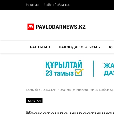
Реклама
Бізбен байланыс
БАСТЫ БЕТ
ПАВЛОДАР ОБЛЫСЫ
ҚА
Басты бет
ҚАЗАҚСТАН
Қазақстанда инвестициялық жобалард
ҚАЗАҚСТАН
Қазақстанда инвестици