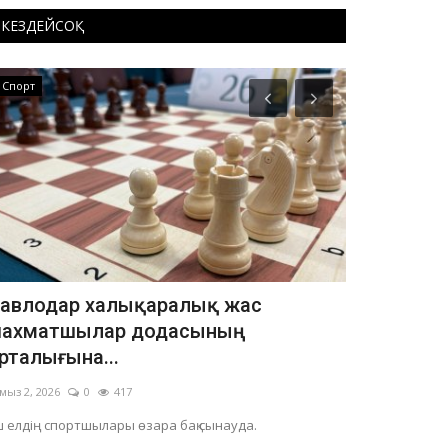
КЕЗДЕЙСОҚ
Спорт
Медицина
авлодар халықаралық жас
Павлодар
ахматшылар додасының
инфекцияс
рталығына...
төмендеді
мыз 2, 2026
0
417
Тамыз 1, 2026
 елдің спортшылары өзара бақ сынауда.
Өңірде аталмы
трансфузиялық ж