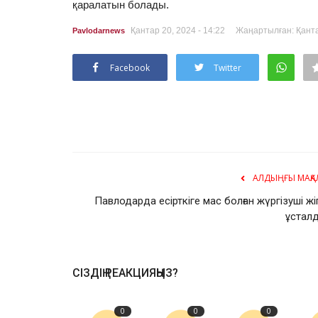
қаралатын болады.
Қантар 20, 2024 - 14:22
Жаңартылған: Қантар
Pavlodarnews
Facebook
Twitter
АЛДЫҢҒЫ МАҚА
Павлодарда есірткіге мас болған жүргізуші жіг
ұстал
СІЗДІҢ РЕАКЦИЯҢЫЗ?
0
0
0