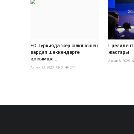
ЕО Түркияда жер сілкінісінен
Президент
зардап шеккендерге
жастары –
қосымша...
Ақпан 8, 2025
Ақпан 13, 2023
0
214