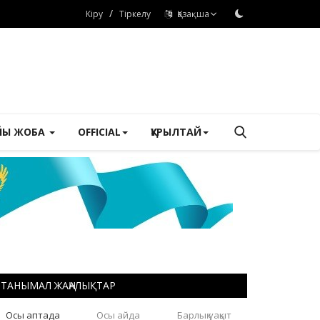
/
Кіру
Тіркелу
Қазақша
ЙЫ ЖОБА
OFFICIAL
ҚҰРЫЛТАЙ
ТАНЫМАЛ ЖАҢАЛЫҚТАР
Осы аптада
Осы айда
Барлық уақыт