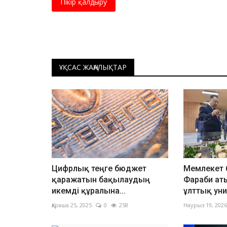
Пікір қалдыру
ҰҚСАС ЖАҢАЛЫҚТАР
Цифрлық теңге бюджет
Мемлекет 
қаражатын бақылаудың
Фараби ат
икемді құралына...
ұлттық уни
Қараша 25, 2025
0
258
Наурыз 19, 2026