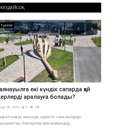
КЕЗДЕЙСОҚ
Туризм
ОЙЫН-САУЫҚ
аянауылға екі күндік сапарда қай
Павлодард
ерлерді аралауға болады?
Strike-тен
лде 28, 2026
0
548
Шілде 13, 2026
параттық тур аясында туристік сала өкілдері,
20-26 шілде ар
рналистер, блогерлер мен мамандар...
үздік командал