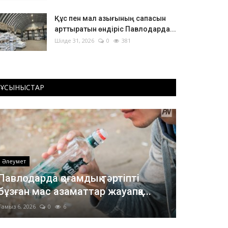
Құс пен мал азығының сапасын
арттыратын өндіріс Павлодарда...
Шілде 31, 2026
0
381
ҰСЫНЫСТАР
Әлеумет
Павлодарда қоғамдық тәртіпті
бұзған мас азаматтар жауапқа...
Тамыз 6, 2026
0
6