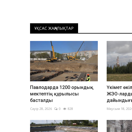
ҰҚСАС ЖАҢАЛЫҚТАР
Павлодарда 1200 орындық
Үкімет өкі
мектептің құрылысы
ЖЭО-лард
басталды
дайындығы
Сәуір 28, 2026
0
828
Маусым 18, 202