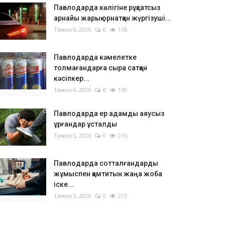
Павлодарда көлігіне рұқсатсыз
арнайы жарық орнатқан жүргізуші...
Тамыз 6, 2026
0
118
Павлодарда кәмелетке
толмағандарға сыра сатқан
кәсіпкер...
Тамыз 6, 2026
0
159
Павлодарда ер адамды аяусыз
ұрғандар ұсталды
Тамыз 5, 2026
0
216
Павлодарда сотталғандарды
жұмыспен қамтитын жаңа жоба
іске...
Тамыз 5, 2026
0
212