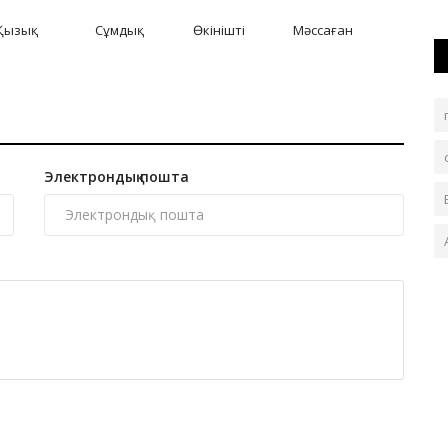
Қызық
Сұмдық
Өкінішті
Мәссаған
Электрондық пошта