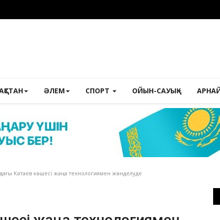
ЗАҚСТАН
ӘЛЕМ
СПОРТ
ОЙЫН-САУЫҚ
АРНА
дағы Катаев көшесі жаңа технологиямен жөнделуде
өшесі жаңа технологиямен