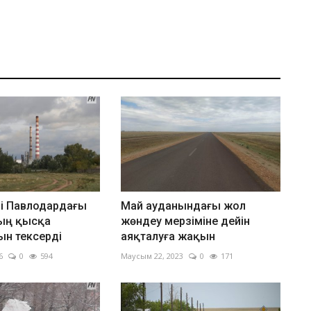
лі Павлодардағы
Май ауданындағы жол
ың қысқа
жөндеу мерзіміне дейін
н тексерді
аяқталуға жақын
6
0
594
Маусым 22, 2023
0
171