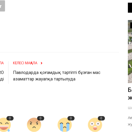
OFFICIAL
ЛА
КЕЛЕСІ МАҚАЛА
RO
Павлодарда қоғамдық тәртіпті бұзған мас
ді
азаматтар жауапқа тартылуда
ры ел
Павлодарда №57 автобус бағыты
Б
уақытша өзгереді
ж
Шілде 28, 2026
0
402
Ші
сталды.
Жол жөндеу жұмыстары жүргізіледі.
Ақ
0
0
0
0
жу