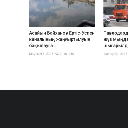
Асайын Байханов Ертіс-Успен
Павлодард
каналының жаңғыртылуын
жүз мыңда
бақылауға...
шығарыл
Маусым 3, 2025
0
746
Қантар 30, 2025