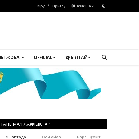
/
Кіру
Тіркелу
Қазақша
ЙЫ ЖОБА
OFFICIAL
ҚҰРЫЛТАЙ
ТАНЫМАЛ ЖАҢАЛЫҚТАР
Осы аптада
Осы айда
Барлық уақыт