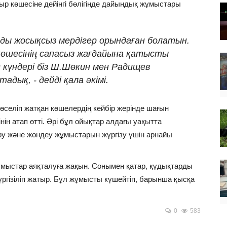
ыр көшесіне дейінгі бөлігінде дайындық жұмыстары
рды жосықсыз мердігер орындаған болатын.
көшесінің сапасыз жағдайына қатысты
күндері біз Ш.Шөкин мен Радищев
дық, - дейді қала әкімі.
өселіп жатқан көшелердің кейбір жерінде шағын
ін атап өтті. Әрі бұл ойықтар алдағы уақытта
ру және жөндеу жұмыстарын жүргізу үшін арнайы
жұмыстар аяқталуға жақын. Сонымен қатар, құдықтарды
үргізіліп жатыр. Бұл жұмысты күшейтіп, барынша қысқа
0
583