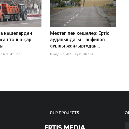
а көшелерден
Мектеп пен көшелер: Ертіс
ған тонна қар
ауданындағы Панфилов
ды
ауылы жаңғыртудан...
0
527
Шілде 27, 2023
0
114
OUR PROJECTS
Ә