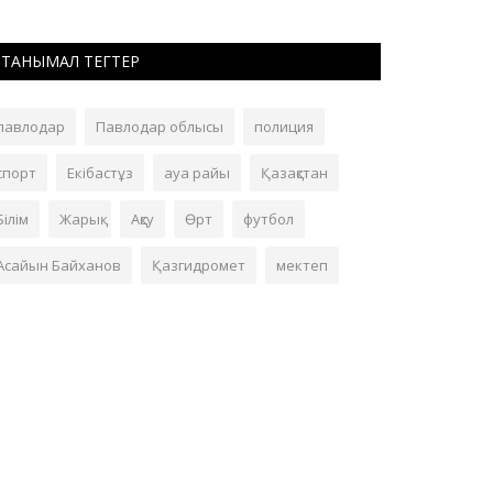
ТАНЫМАЛ ТЕГТЕР
павлодар
Павлодар облысы
полиция
спорт
Екібастұз
ауа райы
Қазақстан
Білім
Жарық
Ақсу
Өрт
футбол
Асайын Байханов
Қазгидромет
мектеп