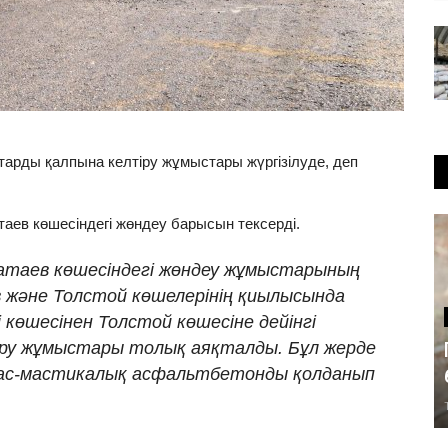
арды қалпына келтіру жұмыстары жүргізілуде, деп
аев көшесіндегі жөндеу барысын тексерді.
Катаев көшесіндегі жөндеу жұмыстарының
в және Толстой көшелерінің қиылысында
 көшесінен Толстой көшесіне дейінгі
ру жұмыстары толық аяқталды. Бұл жерде
тас-мастикалық асфальтбетонды қолданып