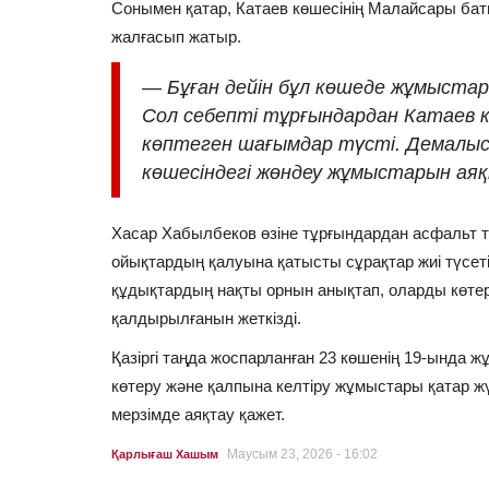
Сонымен қатар, Катаев көшесінің Малайсары бат
жалғасып жатыр.
—
Бұған дейін бұл көшеде жұмыста
Сол себепті тұрғындардан Катаев 
көптеген шағымдар түсті. Демалыс 
көшесіндегі жөндеу жұмыстарын аяқта
Хасар Хабылбеков өзіне тұрғындардан асфальт т
ойықтардың қалуына қатысты сұрақтар жиі түсетін
құдықтардың нақты орнын анықтап, оларды көте
қалдырылғанын жеткізді.
Қазіргі таңда жоспарланған 23 көшенің 19-ында 
көтеру және қалпына келтіру жұмыстары қатар ж
мерзімде аяқтау қажет.
Маусым 23, 2026 - 16:02
Қарлығаш Хашым