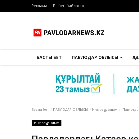
Реклама
Бізбен байланыс
БАСТЫ БЕТ
ПАВЛОДАР ОБЛЫСЫ
ҚА
Басты бет
ПАВЛОДАР ОБЛЫСЫ
Инфрақұрылым
Павлодар
Инфрақұрылым
Павлодардағы Катаев к