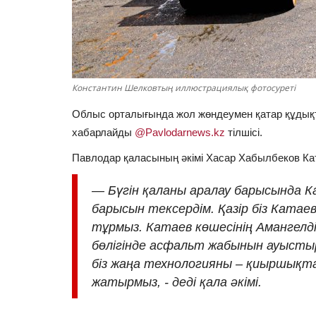
Константин Шелковтың иллюстрациялық фотосуреті
Облыс орталығында жол жөндеумен қатар құдықт
хабарлайды
@Pavlodarnews.kz
тілшісі.
Павлодар қаласының әкімі Хасар Хабылбеков Кат
—
Бүгін қаланы аралау барысында 
барысын тексердім. Қазір біз Катае
тұрмыз. Катаев көшесінің Амангелді
бөлігінде асфальт жабынын ауысты
біз жаңа технологияны – қиыршық
жатырмыз, - деді қала әкімі.