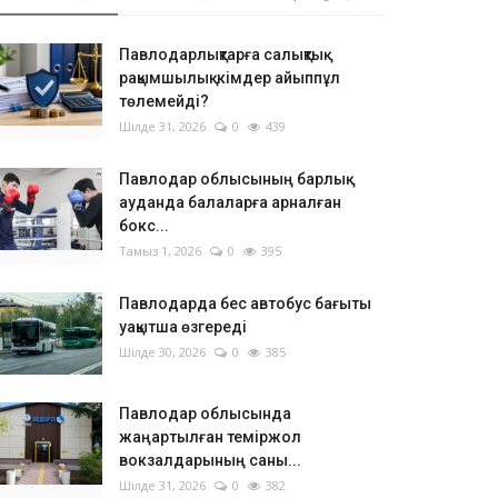
Павлодарлықтарға салықтық
рақымшылық: кімдер айыппұл
төлемейді?
Шілде 31, 2026
0
439
Павлодар облысының барлық
ауданда балаларға арналған
бокс...
Тамыз 1, 2026
0
395
Павлодарда бес автобус бағыты
уақытша өзгереді
Шілде 30, 2026
0
385
Павлодар облысында
жаңартылған теміржол
вокзалдарының саны...
Шілде 31, 2026
0
382