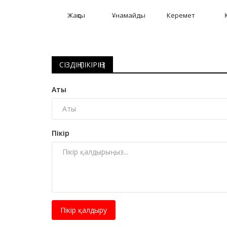
Жақсы
Ұнамайды
Керемет
СІЗДІҢ ПІКІРІҢІЗ
Аты
Пікір
Пікір қалдыру