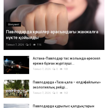
Әлеумет
Павлодарда көршілер арасындағы жанжалға
нүкте қойылды
Тамыз 7, 2026
0
116
Астана-Павлодар тас жолында өрескел
ереже бұзған жүргізуші...
Тамыз 7, 2026
0
169
Павлодарда «Таза қала – елдің байлығы»
экологиялық рейді...
Тамыз 7, 2026
0
163
Павлодарда құрылыс қалдықтарын