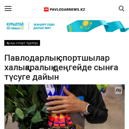
Кіру
Тіркелу
Қысқы спорт түрлері
Басты бет
Павлодарлық спортшылар
халықаралық деңгейде сынға
Бізбен байланыс
түсуге дайын
ПАВЛОДАР ОБЛЫСЫ
ҚАЗАҚСТАН
ӘЛЕМ
Спорт