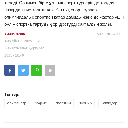
келеді. Сонымен бірге ұлттық спорт түрлерін де қолдау
назардан тыс қалған жоқ. Ұлттық спорт түрлері
олимпиадалық спортпен қатар дамиды және де жастар үшін
бұл – спортқа тартудың әрі дәстүрді сақтаудың жолы.
0
34200
Амина Женис
Қыркүйек 3, 2025 - 16:31
Жаңартылған: Қыркүйек 5,
2025 - 16:40
Тегтер:
олимпиада
жарыс
спортшы
турнир
Павлодар