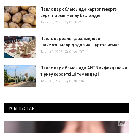
Павлодар облысында картоптың ерте
сұрыптарын жинау басталды
Тамыз 3, 2026
0
412
Павлодар халықаралық жас
шахматшылар додасының орталығына...
Тамыз 2, 2026
0
407
Павлодар облысында АИТВ инфекциясын
тіркеу көрсеткіші төмендеді
Тамыз 1, 2026
0
396
ҰСЫНЫСТАР