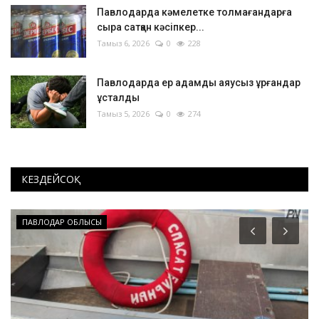
Павлодарда кәмелетке толмағандарға
сыра сатқан кәсіпкер...
Тамыз 6, 2026
0
228
Павлодарда ер адамды аяусыз ұрғандар
ұсталды
Тамыз 5, 2026
0
274
КЕЗДЕЙСОҚ
ПАВЛОДАР ОБЛЫСЫ