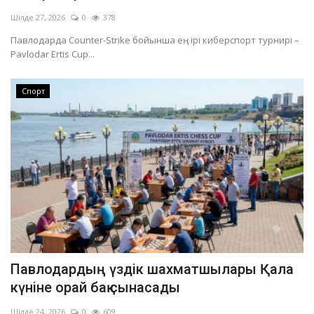
Шілде 27, 2026
0
378
Павлодарда Counter-Strike бойынша ең ірі киберспорт турнирі –
Pavlodar Ertis Cup...
Спорт
Павлодардың үздік шахматшылары Қала
күніне орай бақ сынасады
Шілде 24, 2026
0
609