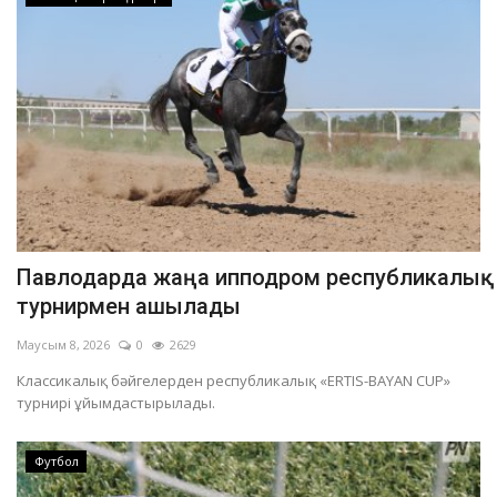
Павлодарда жаңа ипподром республикалық
турнирмен ашылады
Маусым 8, 2026
0
2629
Классикалық бәйгелерден республикалық «ERTIS-BAYAN CUP»
турнирі ұйымдастырылады.
Футбол