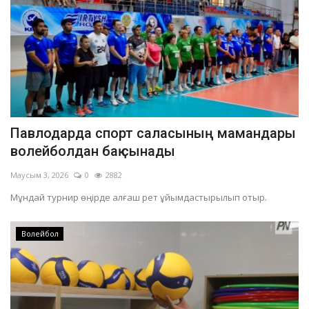
Павлодарда спорт саласының мамандары
волейболдан бақ сынады
Маусым 3, 2026
0
2882
Мұндай турнир өңірде алғаш рет ұйымдастырылып отыр.
Волейбол