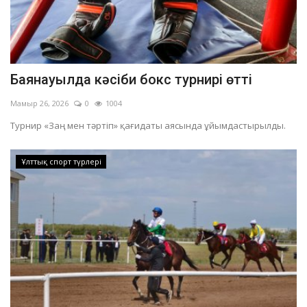
Баянауылда кәсіби бокс турнирі өтті
Мамыр 26, 2026
0
1004
Турнир «Заң мен тәртіп» қағидаты аясында ұйымдастырылды.
Ұлттық спорт түрлері