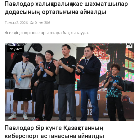
Павлодар халықаралық жас шахматшылар
ОЙЫН-САУЫҚ
додасының орталығына айналды
Тамыз 2, 2026
0
386
АРНАЙЫ ЖОБА
Үш елдің спортшылары өзара бақ сынауда.
OFFICIAL
Әлеумет
Құрылтай
Тілді тандаңыз
Қазақша
Русский
Павлодар бір күнге Қазақстанның
киберспорт астанасына айналды