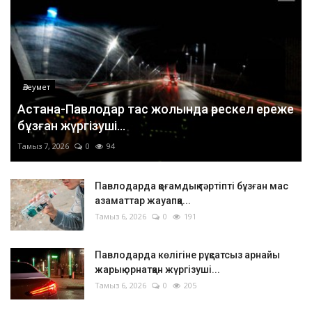
Әлеумет
Астана-Павлодар тас жолында өрескел ереже
бұзған жүргізуші...
Тамыз 7, 2026
0
94
Павлодарда қоғамдық тәртіпті бұзған мас
азаматтар жауапқа...
Тамыз 6, 2026
0
191
Павлодарда көлігіне рұқсатсыз арнайы
жарық орнатқан жүргізуші...
Тамыз 6, 2026
0
205