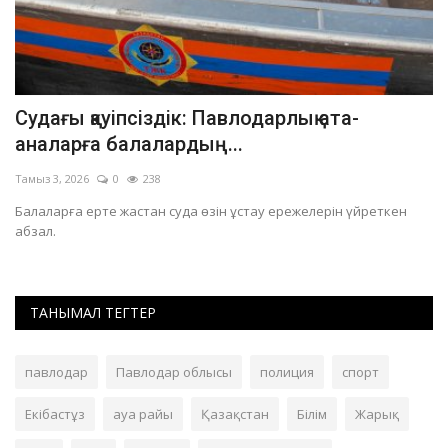
Судағы қауіпсіздік: Павлодарлық ата-
П
аналарға балалардың...
д
Тамыз 3, 2026
0
238
Та
Балаларға ерте жастан суда өзін ұстау ережелерін үйреткен
Үш
абзал.
ТАНЫМАЛ ТЕГТЕР
павлодар
Павлодар облысы
полиция
спорт
Екібастұз
ауа райы
Қазақстан
Білім
Жарық