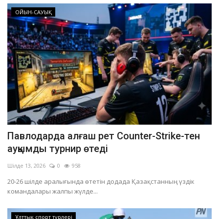
ОЙЫН-САУЫҚ
Павлодарда алғаш рет Counter-Strike-тен
ауқымды турнир өтеді
Шілде 13, 2026
0
958
20-26 шілде аралығында өтетін додада Қазақстанның үздік
командалары жалпы жүлде...
Ұлттық спорт түрлері