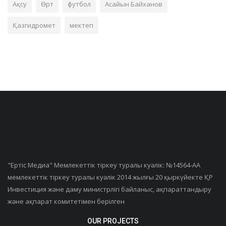
Ақсу
Өрт
футбол
Асайын Байханов
Қазгидромет
мектеп
"Ертiс Медиа" Мемлекеттік тіркеу туралы куәлік: №14564-АА
мемлекеттік тіркеу туралы куәлік 2014 жылғы 20 қыркүйекте ҚР
Инвестиция және даму министрлігі байланыс, ақпараттандыру
және ақпарат комитетімен берілген
OUR PROJECTS