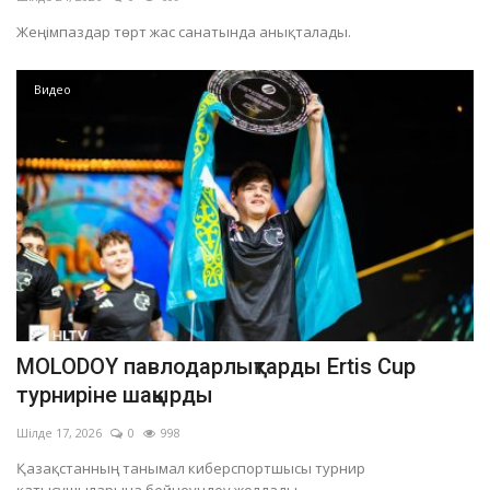
Жеңімпаздар төрт жас санатында анықталады.
Видео
MOLODOY павлодарлықтарды Ertis Cup
турниріне шақырды
Шілде 17, 2026
0
998
Қазақстанның танымал киберспортшысы турнир