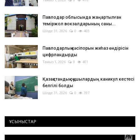
Павлодар облысында жаңартылған
теміржол вокзалдарының саны...
Шілде 31, 2026
0
403
Павлодарлық кәсіпорын жиһаз өндірісін
цифрландырды
Тамыз 1, 2026
0
401
Қазақстандық оқушылардың каникул кестесі
белгілі болды
Шілде 31, 2026
0
397
ҰСЫНЫСТАР