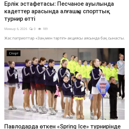
Ерлік эстафетасы: Песчаное ауылында
кадеттер арасында алғашқы спорттық
турнир өтті
Мамыр 6, 2026
0
189
Жас патриоттар «Заң мен тәртіп» акциясы аясында бақ сынасты.
Спорт
Павлодарда өткен «Spring Ice» турнирінде