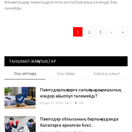
Жеңімпаздар Алматыда өтетін республикалық кезеңде бақ
сынайды.
1
2
3
›
»
ТАНЫМАЛ ЖАҢАЛЫҚТАР
Осы аптада
Осы айда
Барлық уақыт
Павлодарлықтарға салықтық рақымшылық:
кімдер айыппұл төлемейді?
Шілде 31, 2026
0
459
Павлодар облысының барлық ауданда
балаларға арналған бокс...
Тамыз 1, 2026
0
416