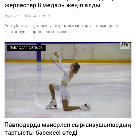
жерлестер 8 медаль жеңіп алды
Наурыз 30, 2026
0
972
Республикалық жарыста өңір намысын қорғаған мәнерлеп
сырғанаушылар жоғары нәтиже...
ПАВЛОДАР ОБЛЫСЫ
Павлодарда мәнерлеп сырғанаушылардың
тартысты бәсекесі өтеді