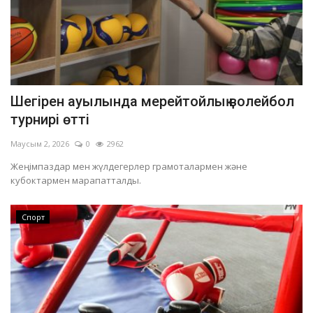
Шегірен ауылында мерейтойлық волейбол
турнирі өтті
Маусым 2, 2026
0
2962
Жеңімпаздар мен жүлдегерлер грамоталармен және
кубоктармен марапатталды.
Спорт