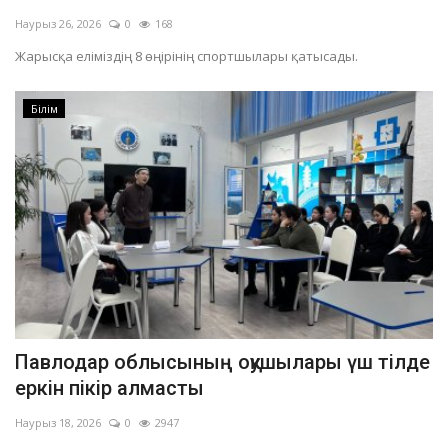
Наурыз 26, 2026
0
168
Жарысқа еліміздің 8 өңірінің спортшылары қатысады.
Білім
Павлодар облысының оқушылары үш тілде
еркін пікір алмасты
Наурыз 18, 2026
0
2947