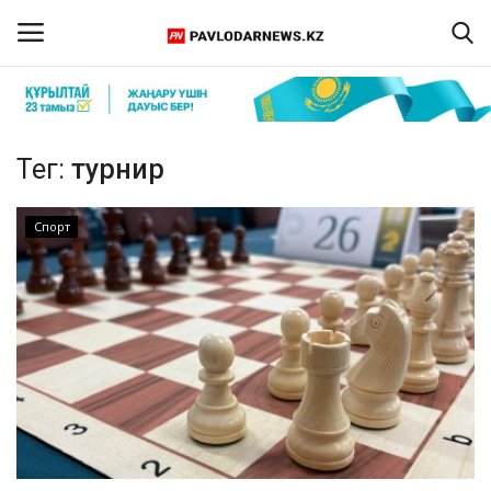
Кіру
Тіркелу
Тег:
турнир
Басты бет
Спорт
Бізбен байланыс
ПАВЛОДАР ОБЛЫСЫ
ҚАЗАҚСТАН
ӘЛЕМ
Спорт