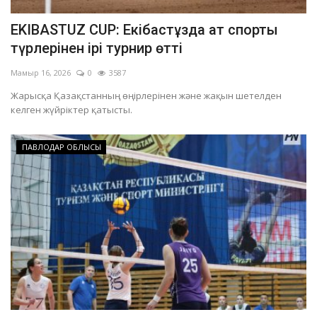
EKIBASTUZ CUP: Екібастұзда ат спорты
түрлерінен ірі турнир өтті
Мамыр 16, 2026
0
3587
Жарысқа Қазақстанның өңірлерінен және жақын шетелден
келген жүйріктер қатысты.
ПАВЛОДАР ОБЛЫСЫ