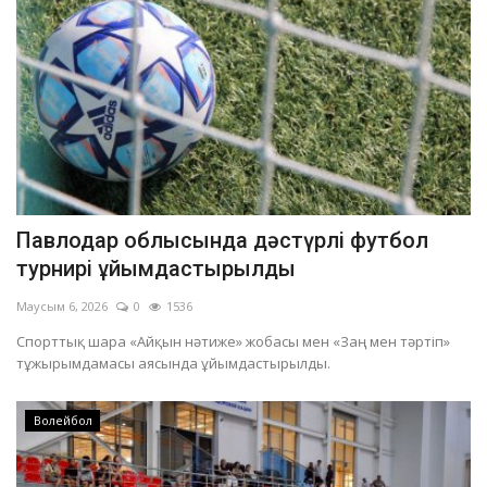
Павлодар облысында дәстүрлі футбол
турнирі ұйымдастырылды
Маусым 6, 2026
0
1536
Спорттық шара «Айқын нәтиже» жобасы мен «Заң мен тәртіп»
тұжырымдамасы аясында ұйымдастырылды.
Волейбол