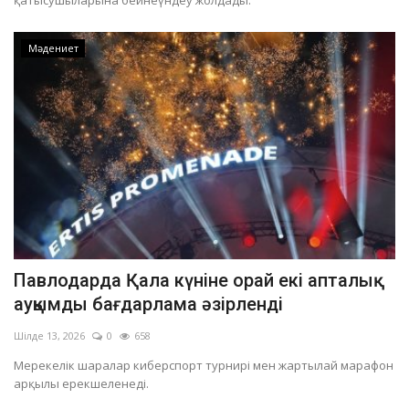
қатысушыларына бейнеүндеу жолдады.
Мәдениет
Павлодарда Қала күніне орай екі апталық
ауқымды бағдарлама әзірленді
Шілде 13, 2026
0
658
Мерекелік шаралар киберспорт турнирі мен жартылай марафон
арқылы ерекшеленеді.