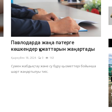
Павлодарда жаңа пәтерге
көшкендер құжаттарын жаңартады
Қыркүйек 18, 2024
0
163
Сумен жабдықтау және су бұру қызметтері бойынша
шарт жаңартылуы тиіс.