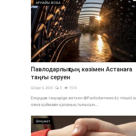
АРНАЙЫ ЖОБА
Павлодарлықтың көзімен Астанаға
таңғы серуен
Шілде 6, 2026
0
1516
Елордаға таңсәріде жеткен @Pavlodarnews.kz тілшісі ә
ояна қоймаған қаланың тынысын...
Әлеумет