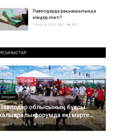
Павлодарда рақымшылыққа
кімдер ілікті?
Тамыз 4, 2026
0
400
ҰСЫНЫСТАР
Әлеумет
Павлодар облысының бұқасы
халықаралық форумда екі мәрте...
Тамыз 8, 2026
0
125