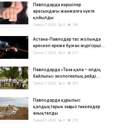
Павлодарда көршілер
арасындағы жанжалға нүкте
қойылды
Тамыз 7, 2026
0
180
Астана-Павлодар тас жолында
өрескел ереже бұзған жүргізуші...
Тамыз 7, 2026
0
217
Павлодарда «Таза қала – елдің
байлығы» экологиялық рейді...
Тамыз 7, 2026
0
207
Павлодарда құрылыс
қалдықтарын заңсыз төккендер
анықталды
Тамыз 7, 2026
0
218