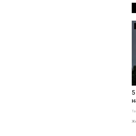
Мәдениет
 Орал
Павлодар облысында дәстүрлі
5
қарбыз фестивалі өтеді
н
Тамыз 5, 2026
0
313
Та
л өткенін
Шара аясында бес киіз үйден тұратын этноауыл бой
Же
көтереді.