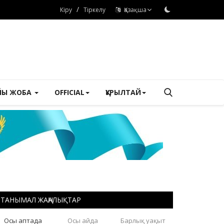
/
Кіру
Тіркелу
Қазақша
ЙЫ ЖОБА
OFFICIAL
ҚҰРЫЛТАЙ
ТАНЫМАЛ ЖАҢАЛЫҚТАР
Осы аптада
Осы айда
Барлық уақыт