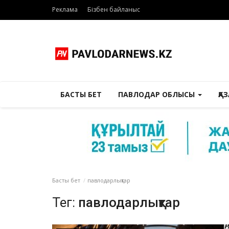
Реклама
Бізбен байланыс
БАСТЫ БЕТ
ПАВЛОДАР ОБЛЫСЫ
ҚА
Басты бет
павлодарлықтар
Тег:
павлодарлықтар