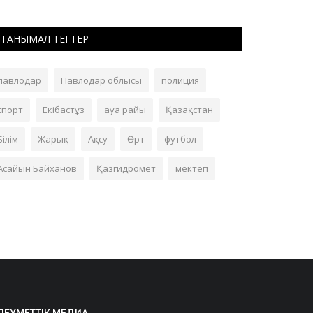
ТАНЫМАЛ ТЕГТЕР
павлодар
Павлодар облысы
полиция
спорт
Екібастұз
ауа райы
Қазақстан
Білім
Жарық
Ақсу
Өрт
футбол
Асайын Байханов
Қазгидромет
мектеп