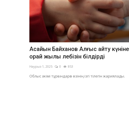
Асайын Байханов Алғыс айту күніне
орай жылы лебізін білдірді
Наурыз 1, 2025
0
853
Облыс әкімі тұрғындарға өзінің ізгі тілегін жариялады.