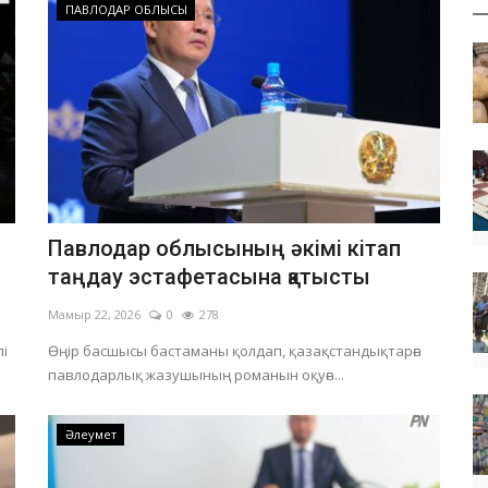
ПАВЛОДАР ОБЛЫСЫ
Павлодар облысының әкімі кітап
таңдау эстафетасына қатысты
Мамыр 22, 2026
0
278
лі
Өңір басшысы бастаманы қолдап, қазақстандықтарға
павлодарлық жазушының романын оқуға...
Әлеумет