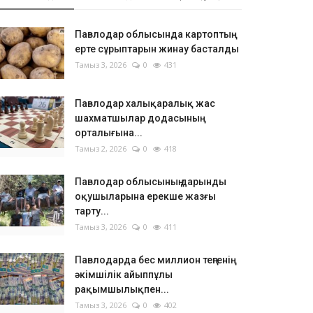
Павлодар облысында картоптың
ерте сұрыптарын жинау басталды
Тамыз 3, 2026
0
431
Павлодар халықаралық жас
шахматшылар додасының
орталығына...
Тамыз 2, 2026
0
418
Павлодар облысының дарынды
оқушыларына ерекше жазғы
тарту...
Тамыз 3, 2026
0
411
Павлодарда бес миллион теңгенің
әкімшілік айыппұлы
рақымшылықпен...
Тамыз 3, 2026
0
402